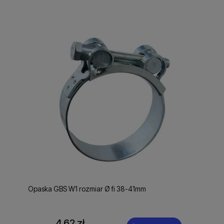
Opaska GBS W1 rozmiar Ø fi 38-41mm
4,62 zł