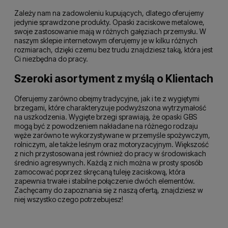
Zależy nam na zadowoleniu kupujących, dlatego oferujemy
jedynie sprawdzone produkty. Opaski zaciskowe metalowe,
swoje zastosowanie mają w różnych gałęziach przemysłu. W
naszym sklepie internetowym oferujemy je w kilku różnych
rozmiarach, dzięki czemu bez trudu znajdziesz taką, która jest
Ci niezbędna do pracy.
Szeroki asortyment z myślą o Klientach
Oferujemy zarówno obejmy tradycyjne, jak i te z wygiętymi
brzegami, które charakteryzuje podwyższona wytrzymałość
na uszkodzenia. Wygięte brzegi sprawiają, że opaski GBS
mogą być z powodzeniem nakładane na różnego rodzaju
węże zarówno te wykorzystywane w przemyśle spożywczym,
rolniczym, ale także leśnym oraz motoryzacyjnym. Większość
z nich przystosowana jest również do pracy w środowiskach
średnio agresywnych. Każdą z nich można w prosty sposób
zamocować poprzez skręcaną tuleję zaciskową, która
zapewnia trwałe i stabilne połączenie dwóch elementów.
Zachęcamy do zapoznania się z naszą ofertą, znajdziesz w
niej wszystko czego potrzebujesz!