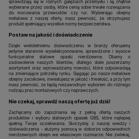
sprawdzają się w różnych gałęziach przemysłu i są chętnie
wybierane przez osoby, które cenią sobie trwałe rozwiązania
do mocowania przewodów czy rur. Wybierając obejmy
metalowe z naszej oferty, masz pewność, że otrzymujesz
produkt spełniający wszelkie normy bezpieczeństwa.
Postaw na jakość i doświadczenie
Dzięki wieloletniemu doświadczeniu w branży oferujemy
jedynie starannie wyselekcjonowane, sprawdzone i wysoce
funkcjonalne stalowe opaski nierdzewne. Dbamy o
zadowolenie naszych klientów, dlatego stale poszerzamy
asortyment oraz wprowadzamy nowości, które odpowiadają
na zmieniające potrzeby rynku. Sięgając po nasze metalowe
obejmy zaciskowe, inwestujesz w jakość i trwałość, a przy tym
masz pewność, że będą niezawodnym wyborem do różnego
rodzaju prac montażowych czy naprawczych.
Nie czekaj, sprawdź naszą ofertę już dziś!
Zachęcamy do zapoznania się z pełną ofertą naszych
produktów i wyboru stalowych opasek GBS, które najlepiej
spełnią Twoje oczekiwania. Skorzystaj z naszej wiedzy i
doświadczenia - służymy pomocą w doborze odpowiednich
nierdzewnych obejm we właściwym rozmiarze. Nie zwlekaj,