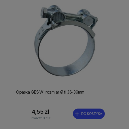
Opaska GBS W1 rozmiar Ø fi 36-39mm
4,55 zł
DO KOSZYKA
Cena netto:
3,70 zł