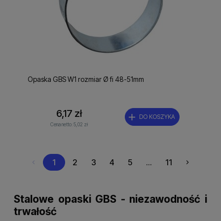
Opaska GBS W1 rozmiar Ø fi 48-51mm
6,17 zł
DO KOSZYKA
Cena netto:
5,02 zł
1
2
3
4
5
...
11
Stalowe opaski GBS - niezawodność i
trwałość