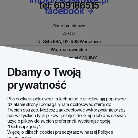
tel: 609186515
facebook
Dane kontaktowe
A-GO
Ul. Syta 68A, 02-993 Warszawa
Woj. mazowieckie
Biuro czynne w pn-pt 8:30-15:00
NIP: 8531460632
Dbamy o Twoją
REGON: 146926170
prywatność
Pliki cookies i pokrewne im technologie umożliwiają poprawne
Szybki Kontakt
działanie strony i pomagają nam dostosować ofertę do
Twoich potrzeb. Możesz zaakceptować wykorzystanie przez
nas wszystkich tych plików i przejść do sklepu lub dostosować
Dostawa / płatności
użycie plików do swoich preferencji, wybierając opcję
"Dostosuj zgody".
Więcej o plikach cookies przeczytasz w naszej Polityce
prywatności.
Moje konto