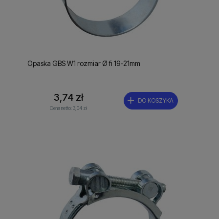
Opaska GBS W1 rozmiar Ø fi 19-21mm
3,74 zł
DO KOSZYKA
Cena netto:
3,04 zł