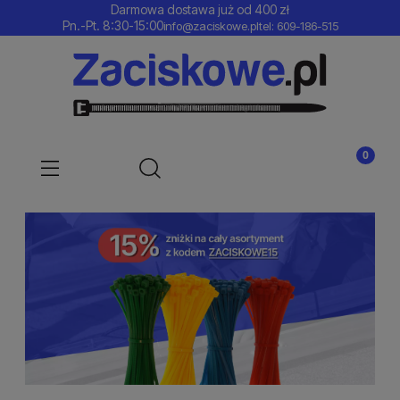
Darmowa dostawa już od 400 zł
Pn.-Pt. 8:30-15:00
info@zaciskowe.pl
tel: 609-186-515