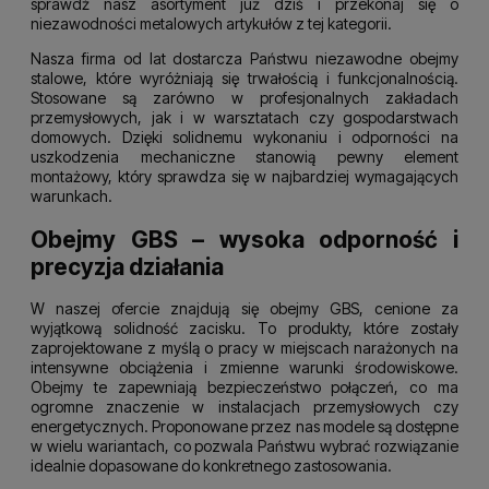
sprawdź nasz asortyment już dziś i przekonaj się o
niezawodności metalowych artykułów z tej kategorii.
Nasza firma od lat dostarcza Państwu niezawodne obejmy
stalowe, które wyróżniają się trwałością i funkcjonalnością.
Stosowane są zarówno w profesjonalnych zakładach
przemysłowych, jak i w warsztatach czy gospodarstwach
domowych. Dzięki solidnemu wykonaniu i odporności na
uszkodzenia mechaniczne stanowią pewny element
montażowy, który sprawdza się w najbardziej wymagających
warunkach.
Obejmy GBS – wysoka odporność i
precyzja działania
W naszej ofercie znajdują się obejmy GBS, cenione za
wyjątkową solidność zacisku. To produkty, które zostały
zaprojektowane z myślą o pracy w miejscach narażonych na
intensywne obciążenia i zmienne warunki środowiskowe.
Obejmy te zapewniają bezpieczeństwo połączeń, co ma
ogromne znaczenie w instalacjach przemysłowych czy
energetycznych. Proponowane przez nas modele są dostępne
w wielu wariantach, co pozwala Państwu wybrać rozwiązanie
idealnie dopasowane do konkretnego zastosowania.