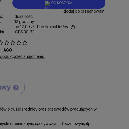
t.
DO KOSZYKA
dodaj do przechowalni
ć:
duża ilość
:
12 godziny
od 12,99 zł
- Paczkomat InPost
ktu:
GBS 30-33
ena nie zawiera ewentualnych kosztów
łatności
:
AGO
produkt
poleć znajomemu
tawy
Cena nie zawiera ewentualnych kosztów
płatności
ów o dużej średnicy oraz przewodów pracujących w
myśle chemicznym, spożywczym, stoczniowym, itp