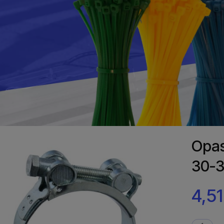
Opas
30-
4,51