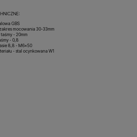
HNICZNE:
alowa GBS
 zakres mocowania 30-33mm
 taśmy - 20mm
aśmy - 0,8
asie 8,8 - M6x50
eriału - stal ocynkowana W1