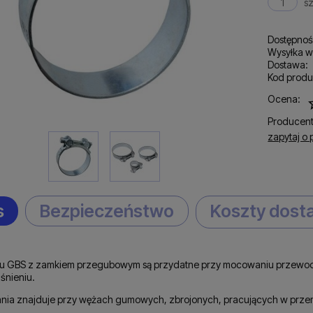
sz
Dostępnoś
Wysyłka w
Dostawa:
Kod produ
C
Ocena:
p
Producent
zapytaj o 
s
Bezpieczeństwo
Koszty dos
pu GBS z zamkiem przegubowym są przydatne przy mocowaniu przewod
śnieniu.
nia znajduje przy wężach gumowych, zbrojonych, pracujących w prze