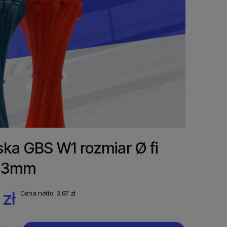
ka GBS W1 rozmiar Ø fi
33mm
 zł
Cena netto:
3,67 zł