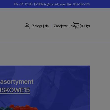
Pn.-Pt. 8:30-15:00
info@zaciskowe.pl
tel: 609-186-515
(pusty)
Zaloguj się
Zarejestruj się