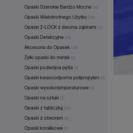
Opaski Szerokie Bardzo Mocne
(10)
Opaski Wielokrotnego Użytku
(24)
Opaski 2-LOCK z dwoma ząbkami
(11)
Opaski Detekcyjne
(15)
Akcesoria do Opasek
(29)
Żyłki opaski do metek
(2)
Opaski podwójna pętla
(2)
Opaski kwasoodporne polipropylen
(6)
Opaski wysokotemperaturowe
(6)
Opaski na sztuki
(2)
Opaski z tabliczką
(14)
Opaski z otworem
(6)
Opaski koralikowe
(7)