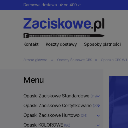
Darmowa dostawa już od 400 zł
Kontakt
Koszty dostawy
Sposoby płatności
»
»
Strona główna
Obejmy Śrubowe GBS
Opaska GBS W1 
Menu
Opaski Zaciskowe Standardowe
(119)
Opaski Zaciskowe Certyfikowane
(27)
Opaski Zaciskowe Hurtowo
(24)
Opaski KOLOROWE
(86)