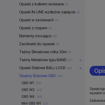
Opaski z kołkiem wciskane
(3)
Opaski IN-LINE wzdłużne zapięcie
(9)
Opaski w zestawach
(4)
Opaski z rzepem
(4)
Elementy mocujące
(16)
Zaciskarki do opasek
(9)
Taśmy Ślimakowe rolka 30m
(9)
Taśmy Metalowe typu BAND
(27)
Opaski Stalowe BALL-LOCK
(46)
Opi
Obejmy Śrubowe GBS
(181)
GBS W1
(52)
Opaski ty
GBS W2
(43)
wysokim ci
GBS W4
(45)
Zastosowa
Mini GBS W1
(21)