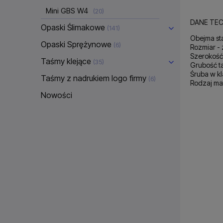
Mini GBS W4
(20)
DANE TEC
Opaski Ślimakowe
(141)
Obejma st
Opaski Sprężynowe
(6)
Rozmiar -
Szerokość
Taśmy klejące
(35)
Grubość t
Śruba w kl
Taśmy z nadrukiem logo firmy
(6)
Rodzaj mat
Nowości