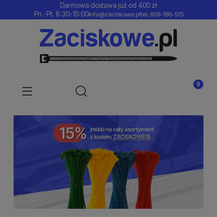
Darmowa dostawa już od 400 zł
Pn.-Pt. 8:30-15:00
info@zaciskowe.pl
tel: 609-186-515