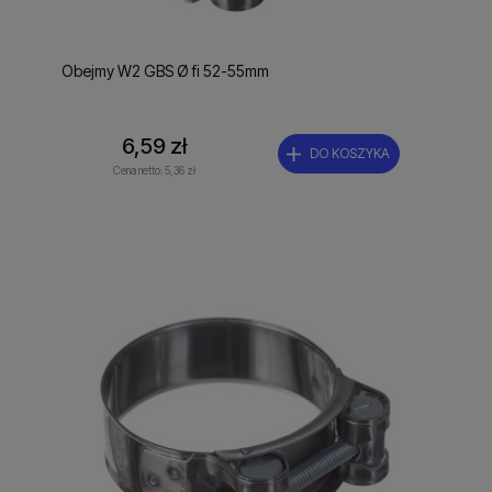
Obejmy W2 GBS Ø fi 52-55mm
6,59 zł
DO KOSZYKA
Cena netto:
5,36 zł