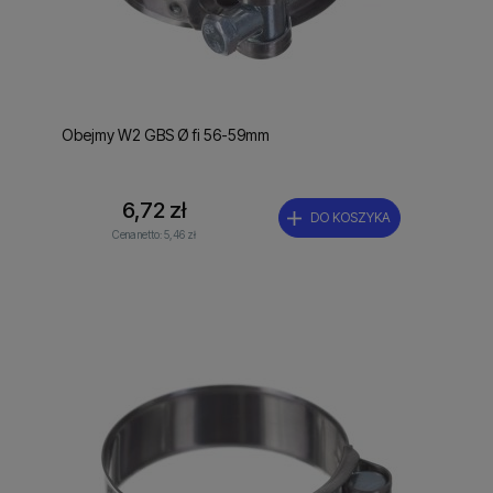
Obejmy W2 GBS Ø fi 56-59mm
6,72 zł
DO KOSZYKA
Cena netto:
5,46 zł