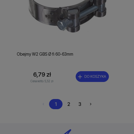
Obejmy W2 GBS Ø fi 60-63mm
6,79 zł
DO KOSZYKA
Cena netto:
5,52 zł
1
2
3