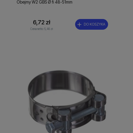
Obejmy W2 GBS Ø fi 48-51mm
6,72 zł
DO KOSZYKA
Cena netto:
5,46 zł