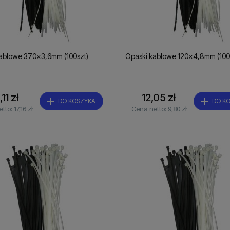
ablowe 370x3,6mm (100szt)
Opaski kablowe 120x4,8mm (100
,11 zł
12,05 zł
DO KOSZYKA
DO K
etto:
17,16 zł
Cena netto:
9,80 zł