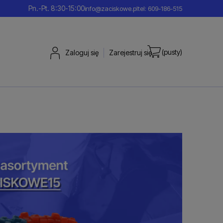
Pn.-Pt. 8:30-15:00
info@zaciskowe.pl
tel: 609-186-515
(pusty)
Zaloguj się
Zarejestruj się