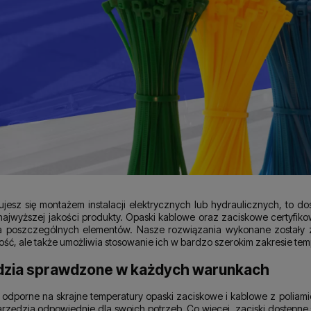
ujesz się montażem instalacji elektrycznych lub hydraulicznych, to d
ajwyższej jakości produkty. Opaski kablowe oraz zaciskowe certyfikow
a poszczególnych elementów. Nasze rozwiązania wykonane zostały z w
ść, ale także umożliwia stosowanie ich w bardzo szerokim zakresie te
dzia sprawdzone w każdych warunkach
 odporne na skrajne temperatury opaski zaciskowe i kablowe z poliami
rzędzia odpowiednie dla swoich potrzeb. Co więcej, zaciski dostępne s