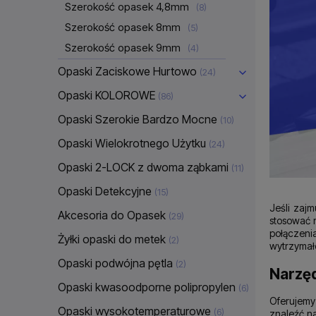
Szerokość opasek 4,8mm
(8)
Szerokość opasek 8mm
(5)
Szerokość opasek 9mm
(4)
Opaski Zaciskowe Hurtowo
(24)
Opaski KOLOROWE
(86)
Opaski Szerokie Bardzo Mocne
(10)
Opaski Wielokrotnego Użytku
(24)
Opaski 2-LOCK z dwoma ząbkami
(11)
Opaski Detekcyjne
(15)
Jeśli zajm
Akcesoria do Opasek
(29)
stosować n
połączeni
Żyłki opaski do metek
(2)
wytrzymało
Opaski podwójna pętla
(2)
Narzę
Opaski kwasoodporne polipropylen
(6)
Oferujemy
Opaski wysokotemperaturowe
(6)
znaleźć na