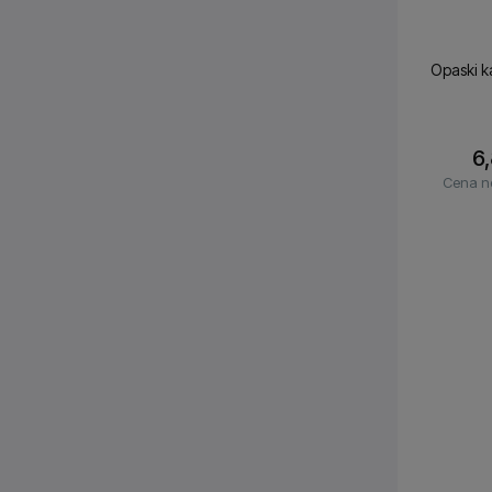
Opaski k
6,
Cena n