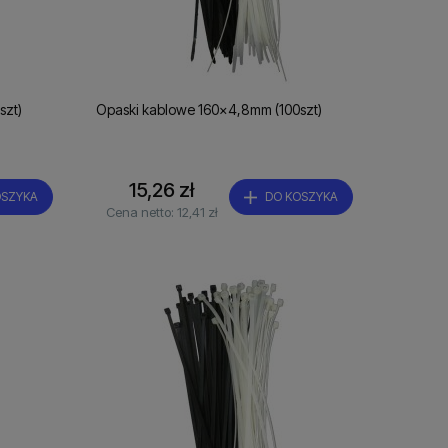
szt)
Opaski kablowe 160x4,8mm (100szt)
15,26 zł
OSZYKA
DO KOSZYKA
Cena netto:
12,41 zł