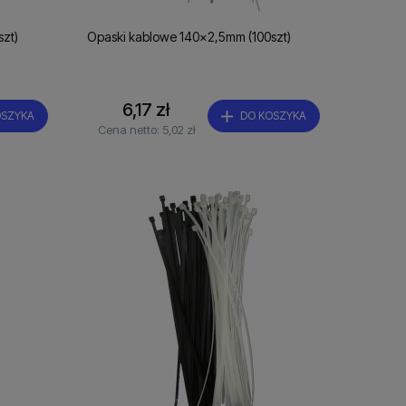
zt)
Opaski kablowe 140x2,5mm (100szt)
6,17 zł
OSZYKA
DO KOSZYKA
Cena netto:
5,02 zł