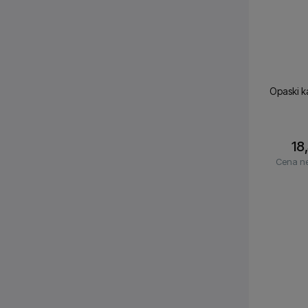
Opaski k
18
Cena ne