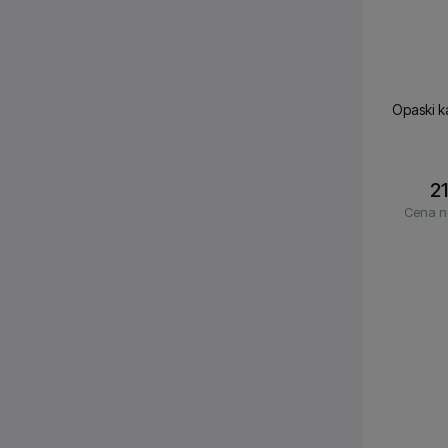
Opaski k
21
Cena n