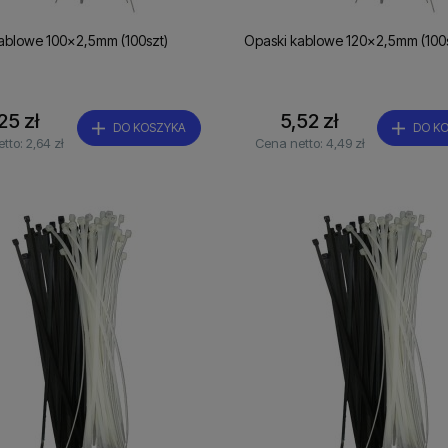
ablowe 100x2,5mm (100szt)
Opaski kablowe 120x2,5mm (100s
25 zł
5,52 zł
DO KOSZYKA
DO K
etto:
2,64 zł
Cena netto:
4,49 zł