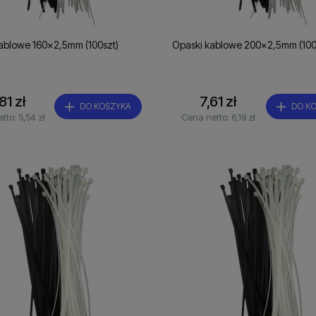
ablowe 160x2,5mm (100szt)
Opaski kablowe 200x2,5mm (100
81 zł
7,61 zł
DO KOSZYKA
DO K
etto:
5,54 zł
Cena netto:
6,19 zł