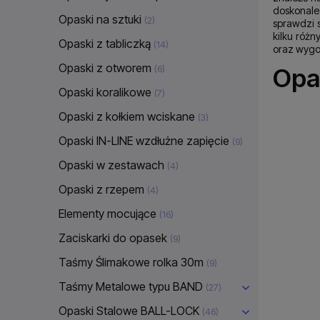
doskonale
Opaski na sztuki
(2)
sprawdzi 
kilku róż
Opaski z tabliczką
(14)
oraz wygo
Opaski z otworem
Opa
(6)
Opaski koralikowe
(7)
Opaski z kołkiem wciskane
(3)
Opaski IN-LINE wzdłużne zapięcie
(9)
Opaski w zestawach
(4)
Opaski z rzepem
(4)
Elementy mocujące
(16)
Zaciskarki do opasek
(9)
Taśmy Ślimakowe rolka 30m
(9)
Taśmy Metalowe typu BAND
(27)
Opaski Stalowe BALL-LOCK
(46)