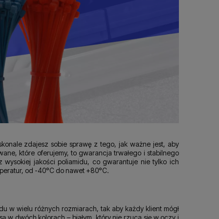
oskonale zdajesz sobie sprawę z tego, jak ważne jest, aby
ane, które oferujemy, to gwarancja trwałego i stabilnego
ysokiej jakości poliamidu, co gwarantuje nie tylko ich
mperatur, od -40°C do nawet +80°C.
du w wielu różnych rozmiarach, tak aby każdy klient mógł
ą w dwóch kolorach – białym, który nie rzuca się w oczy i