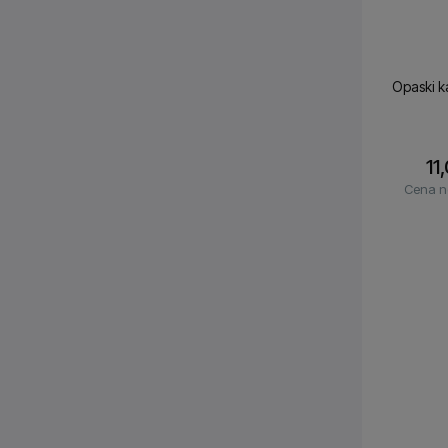
Opaski k
11
Cena n