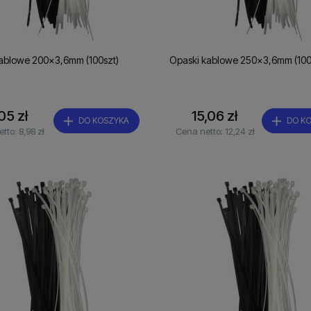
ablowe 200x3,6mm (100szt)
Opaski kablowe 250x3,6mm (100
,05 zł
15,06 zł
DO KOSZYKA
DO K
etto:
8,98 zł
Cena netto:
12,24 zł