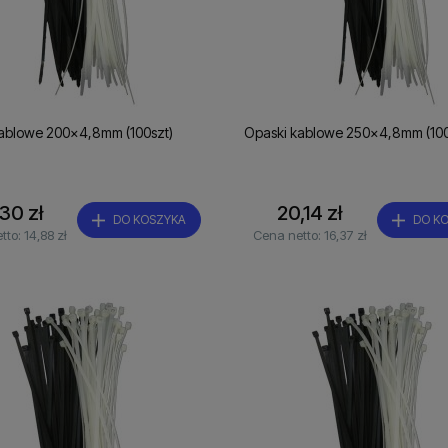
ablowe 200x4,8mm (100szt)
Opaski kablowe 250x4,8mm (100
,30 zł
20,14 zł
DO KOSZYKA
DO K
tto:
14,88 zł
Cena netto:
16,37 zł