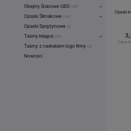
Obejmy Śrubowe GBS
(181)
Opaski k
Opaski Ślimakowe
(141)
Opaski Sprężynowe
(6)
3,
Taśmy klejące
(35)
Cena n
Taśmy z nadrukiem logo firmy
(6)
Nowości