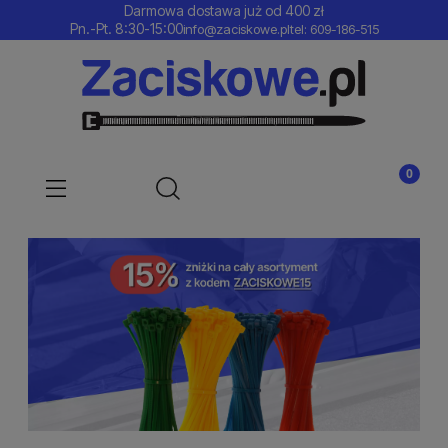
Darmowa dostawa już od 400 zł
Pn.-Pt. 8:30-15:00
info@zaciskowe.pl
tel: 609-186-515