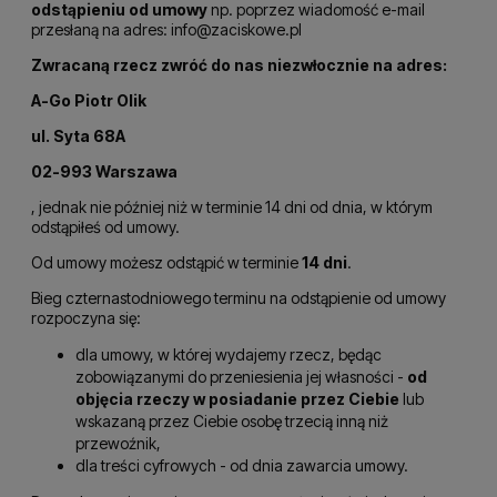
odstąpieniu od umowy
np. poprzez wiadomość e-mail
przesłaną na adres:
info@zaciskowe.pl
Zwracaną rzecz zwróć do nas niezwłocznie na adres:
A-Go Piotr Olik
ul. Syta 68A
02-993 Warszawa
, jednak nie później niż w terminie 14 dni od dnia, w którym
odstąpiłeś od umowy.
Od umowy możesz odstąpić w terminie
14 dni
.
Bieg czternastodniowego terminu na odstąpienie od umowy
rozpoczyna się:
dla umowy, w której wydajemy rzecz, będąc
zobowiązanymi do przeniesienia jej własności -
od
objęcia rzeczy w posiadanie przez Ciebie
lub
wskazaną przez Ciebie osobę trzecią inną niż
przewoźnik,
dla treści cyfrowych - od dnia zawarcia umowy.