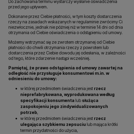
Do zachowania terminu wystarczy wysłanie oświadczenia
przed jego upływem.
Dokonane przez Ciebie płatności, w tym koszty dostarczenia
rzeczy na zasadach wskazanych w regulaminie zwrócimy Ci
niezwłocznie, jednak nie później niż w terminie 14 dni od dnia
otrzymania od Ciebie oświadczenia o odstąpieniu od umowy.
Możemy wstrzymać się ze zwrotem otrzymanej od Ciebie
płatności do chwili otrzymania rzeczy z powrotem lub
dostarczenia przez Ciebie dowodu jej odesłania, w zależności
od tego, które zdarzenie nastąpi wcześniej.
Pamiętaj, że prawo odstąpienia od umowy zawartej na
odległość nie przysługuje konsumentowi m.in. w
odniesieniu do umowy:
w której przedmiotem świadczenia jest
rzecz
nieprefabrykowana, wyprodukowana według
specyfikacji konsumenta
lub
służąca
zaspokojeniu jego zindywidualizowanych
potrzeb
,
w której przedmiotem świadczenia jest
rzecz
ulegająca szybkiemu zepsuciu
lub mająca krótki
termin przydatności do użycia,