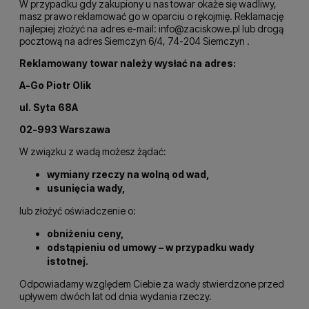
W przypadku gdy zakupiony u nas towar okaże się wadliwy,
masz prawo reklamować go w oparciu o rękojmię. Reklamację
najlepiej złożyć na adres e-mail:
info@zaciskowe.pl
lub drogą
pocztową na adres Siemczyn 6/4, 74-204 Siemczyn .
Reklamowany towar należy wysłać na adres:
A-Go Piotr Olik
ul. Syta 68A
02-993 Warszawa
W związku z wadą możesz żądać:
wymiany rzeczy na wolną od wad,
usunięcia wady,
lub złożyć oświadczenie o:
obniżeniu ceny,
odstąpieniu od umowy – w przypadku wady
istotnej.
Odpowiadamy względem Ciebie za wady stwierdzone przed
upływem dwóch lat od dnia wydania rzeczy.