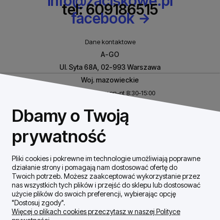
info@zaciskowe.pl
tel: 609186515
facebook
Dane kontaktowe
A-GO
Ul. Syta 68A, 02-993 Warszawa
Woj. mazowieckie
Biuro czynne w pn-pt 8:30-15:00
NIP: 8531460632
Dbamy o Twoją
REGON: 146926170
prywatność
Pliki cookies i pokrewne im technologie umożliwiają poprawne
Szybki Kontakt
działanie strony i pomagają nam dostosować ofertę do
Twoich potrzeb. Możesz zaakceptować wykorzystanie przez
nas wszystkich tych plików i przejść do sklepu lub dostosować
Dostawa / płatności
użycie plików do swoich preferencji, wybierając opcję
"Dostosuj zgody".
Więcej o plikach cookies przeczytasz w naszej Polityce