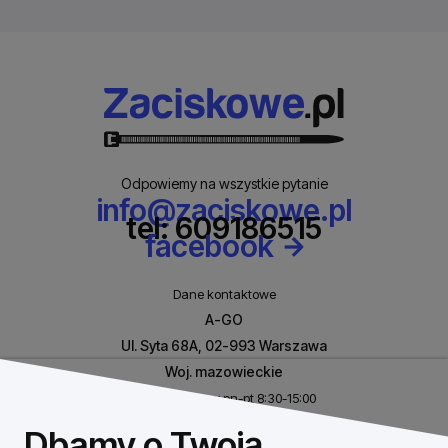
Odpowiemy na wszystkie pytanie
info@zaciskowe.pl
tel: 609186515
facebook
Dane kontaktowe
A-GO
Ul. Syta 68A, 02-993 Warszawa
Woj. mazowieckie
Biuro czynne w pn-pt 8:30-15:00
NIP: 8531460632
Dbamy o Twoją