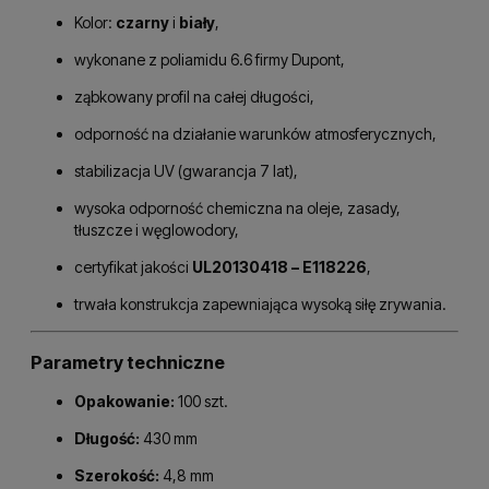
Kolor:
czarny
i
biały
,
wykonane z poliamidu 6.6 firmy Dupont,
ząbkowany profil na całej długości,
odporność na działanie warunków atmosferycznych,
stabilizacja UV (gwarancja 7 lat),
wysoka odporność chemiczna na oleje, zasady,
tłuszcze i węglowodory,
certyfikat jakości
UL20130418 – E118226
,
trwała konstrukcja zapewniająca wysoką siłę zrywania.
Parametry techniczne
Opakowanie:
100 szt.
Długość:
430 mm
Szerokość:
4,8 mm