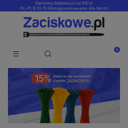
Darmowa dostawa już od 400 zł
Pn.-Pt. 8:30-15:00
info@zaciskowe.pl
tel: 609-186-515