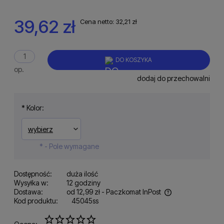
39,62 zł
Cena netto:
32,21 zł
DO KOSZYKA
op.
dodaj do przechowalni
*
Kolor:
*
- Pole wymagane
Dostępność:
duża ilość
Wysyłka w:
12 godziny
Dostawa:
od 12,99 zł
- Paczkomat InPost
Kod produktu:
45045ss
Cena nie zawiera ewentualnych kosztów płatności