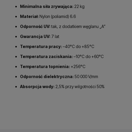
Minimalna siła zrywająca:
22 kg
Materiał:
Nylon (poliamid) 6.6
Odporność UV:
tak, z dodatkiem węglanu „A”
Gwarancja UV:
7 lat
Temperatura pracy:
–40°C do +85°C
Temperatura zaciskania:
–10°C do +60°C
Temperatura topnienia:
+256°C
Odporność dielektryczna:
50 000 V/mm
Absorpcja wody:
2,5% przy wilgotności 50%