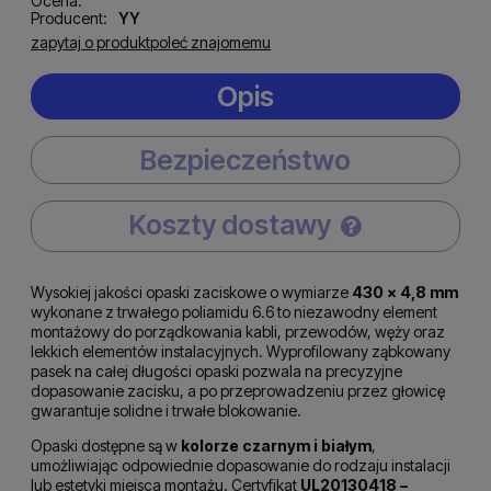
Ocena:
Producent:
YY
zapytaj o produkt
poleć znajomemu
Opis
Bezpieczeństwo
Koszty dostawy
Cena nie zawiera ewentualnych kosztów płatności
Wysokiej jakości opaski zaciskowe o wymiarze
430 × 4,8 mm
wykonane z trwałego poliamidu 6.6 to niezawodny element
montażowy do porządkowania kabli, przewodów, węży oraz
lekkich elementów instalacyjnych. Wyprofilowany ząbkowany
pasek na całej długości opaski pozwala na precyzyjne
dopasowanie zacisku, a po przeprowadzeniu przez głowicę
gwarantuje solidne i trwałe blokowanie.
Opaski dostępne są w
kolorze czarnym i białym
,
umożliwiając odpowiednie dopasowanie do rodzaju instalacji
lub estetyki miejsca montażu. Certyfikat
UL20130418 –