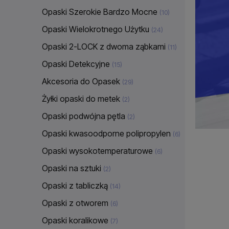
Opaski Szerokie Bardzo Mocne
(10)
Opaski Wielokrotnego Użytku
(24)
Opaski 2-LOCK z dwoma ząbkami
(11)
Opaski Detekcyjne
(15)
Akcesoria do Opasek
(29)
Żyłki opaski do metek
(2)
Opaski podwójna pętla
(2)
Opaski kwasoodporne polipropylen
(6)
Opaski wysokotemperaturowe
(6)
Opaski na sztuki
(2)
Opaski z tabliczką
(14)
Opaski z otworem
(6)
Opaski koralikowe
(7)