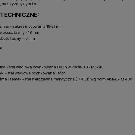
, motoryzacyjnym itp.
 TECHNICZNE:
zmiar - zakres mocowania 19-21 mm
erokość taśmy - 18 mm
ubość taśmy - 6 mm
Ł:
uba - stal węglowa ocynkowana Fe/Zn w klasie 8,8 - M5x40
łki - stal węglowa ocynkowana Fe/Zn
śma i zamek - stal nierdzewna, ferrytyczna (17% Cr) wg norm AISI/ASTM 430