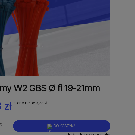
my W2 GBS Ø fi 19-21mm
 zł
Cena netto:
3,28 zł
t.
DO KOSZYKA
dodaj do przechowalni