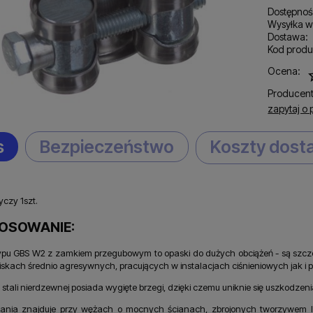
Dostępnoś
Wysyłka w
Dostawa:
Kod produ
C
Ocena:
p
Producent
zapytaj o 
s
Bezpieczeństwo
Koszty dos
czy 1szt.
OSOWANIE:
ypu GBS W2 z zamkiem przegubowym to opaski do dużych obciążeń - są szc
skach średnio agresywnych, pracujących w instalacjach ciśnieniowych jak i 
stali nierdzewnej posiada wygięte brzegi, dzięki czemu uniknie się uszkodze
ania znajduje przy wężach o mocnych ścianach, zbrojonych tworzywem lu