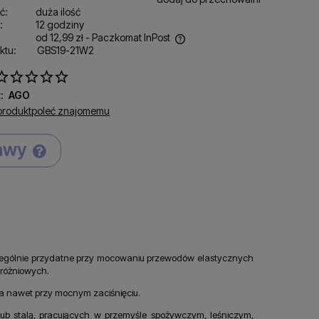
ć:
duża ilość
:
12 godziny
od 12,99 zł
- Paczkomat InPost
ktu:
GBS19-21W2
ena nie zawiera ewentualnych kosztów
łatności
:
AGO
produkt
poleć znajomemu
tawy
Cena nie zawiera ewentualnych kosztów
płatności
zególnie przydatne przy mocowaniu przewodów elastycznych
próżniowych.
nia nawet przy mocnym zaciśnięciu.
b stalą, pracujących w przemyśle spożywczym, leśniczym,