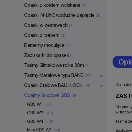
Opaski z kołkiem wciskane
(3)
Opaski IN-LINE wzdłużne zapięcie
(9)
Opaski w zestawach
(4)
Opaski z rzepem
(4)
Elementy mocujące
(16)
Zaciskarki do opasek
(9)
Opi
Taśmy Ślimakowe rolka 30m
(9)
Taśmy Metalowe typu BAND
(27)
Opaski Stalowe BALL-LOCK
Cena doty
(46)
ZAST
Obejmy Śrubowe GBS
(181)
GBS W1
(52)
Obejmy t
w środowi
GBS W2
(43)
GBS W4
Taśma ze 
(45)
Mini GBS W1
Zastosow
(21)