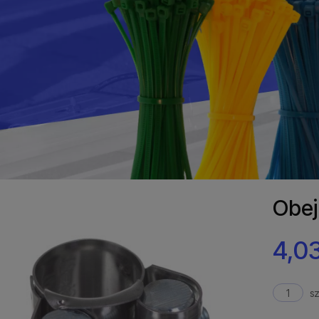
Obej
4,03
sz