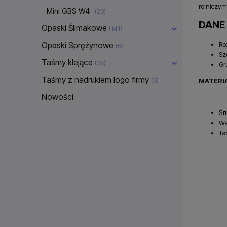
rolniczym
Mini GBS W4
(20)
DANE
Opaski Ślimakowe
(141)
Opaski Sprężynowe
Ro
(6)
Sz
Taśmy klejące
(35)
Gr
Taśmy z nadrukiem logo firmy
(6)
MATERIA
Nowości
Śr
Wa
Ta