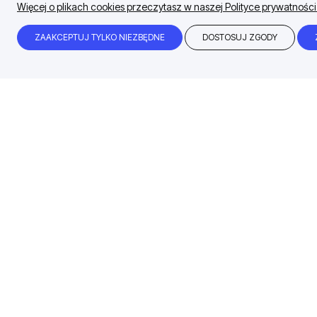
Więcej o plikach cookies przeczytasz w naszej Polityce prywatności
ZAAKCEPTUJ TYLKO NIEZBĘDNE
DOSTOSUJ ZGODY
Błyskawiczny czas realizacji