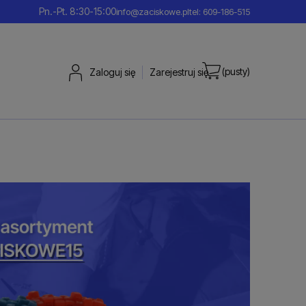
Pn.-Pt. 8:30-15:00
info@zaciskowe.pl
tel: 609-186-515
(pusty)
Zaloguj się
Zarejestruj się