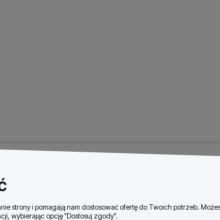
ć
ałanie strony i pomagają nam dostosować ofertę do Twoich potrzeb. Moż
cji, wybierając opcję "Dostosuj zgody".