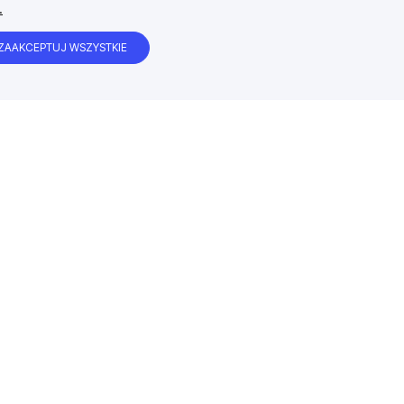
.
ZAAKCEPTUJ WSZYSTKIE
Satysfakcja klienta gwarantowana