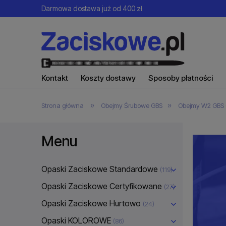
Darmowa dostawa już od 400 zł
Kontakt
Koszty dostawy
Sposoby płatności
»
»
Strona główna
Obejmy Śrubowe GBS
Obejmy W2 GBS 
Menu
Opaski Zaciskowe Standardowe
(119)
Opaski Zaciskowe Certyfikowane
(27)
Opaski Zaciskowe Hurtowo
(24)
Opaski KOLOROWE
(86)