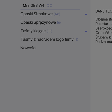
Mini GBS W4
(20)
DANE TEC
Opaski Ślimakowe
(141)
Obejma st
Opaski Sprężynowe
(6)
Rozmiar -
Szerokość
Taśmy klejące
(35)
Grubość t
Śruba w k
Taśmy z nadrukiem logo firmy
(6)
Rodzaj mat
Nowości