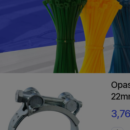
Opas
22m
3,76