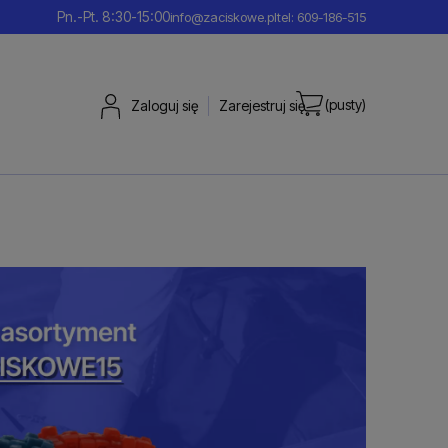
Pn.-Pt. 8:30-15:00
info@zaciskowe.pl
tel: 609-186-515
(pusty)
Zaloguj się
Zarejestruj się