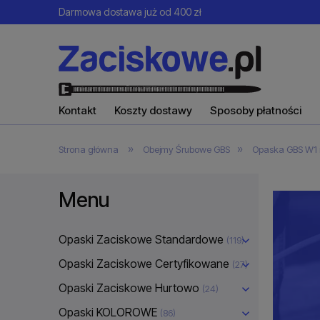
Darmowa dostawa już od 400 zł
Kontakt
Koszty dostawy
Sposoby płatności
»
»
Strona główna
Obejmy Śrubowe GBS
Opaska GBS W1 
Menu
Opaski Zaciskowe Standardowe
(119)
Opaski Zaciskowe Certyfikowane
(27)
Opaski Zaciskowe Hurtowo
(24)
Opaski KOLOROWE
(86)