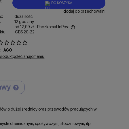
t.
DO KOSZYKA
dodaj do przechowalni
ć:
duża ilość
:
12 godziny
od 12,99 zł
- Paczkomat InPost
ktu:
GBS 20-22
ena nie zawiera ewentualnych kosztów
łatności
:
AGO
produkt
poleć znajomemu
tawy
Cena nie zawiera ewentualnych kosztów
płatności
ów o dużej średnicy oraz przewodów pracujących w
myśle chemicznym, spożywczym, stoczniowym, itp