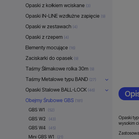
Opaski z kołkiem wciskane
(3)
Opaski IN-LINE wzdłużne zapięcie
(9)
Opaski w zestawach
(4)
Opaski z rzepem
(4)
Elementy mocujące
(16)
Zaciskarki do opasek
(9)
Taśmy Ślimakowe rolka 30m
(9)
Taśmy Metalowe typu BAND
(27)
Opaski Stalowe BALL-LOCK
(46)
Opi
Obejmy Śrubowe GBS
(181)
GBS W1
(52)
Opaski ty
GBS W2
(43)
wysokim ci
GBS W4
(45)
Zastosowa
Mini GBS W1
(21)