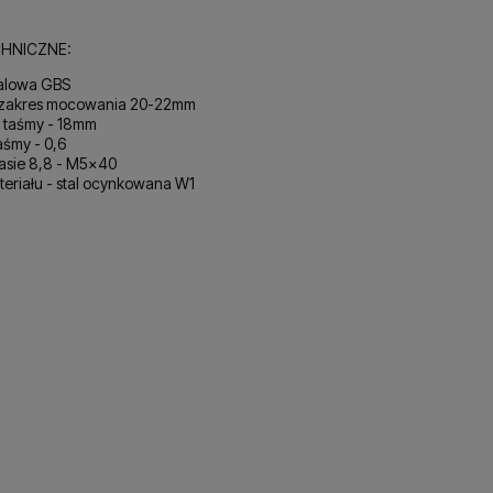
HNICZNE:
alowa GBS
 zakres mocowania 20-22mm
 taśmy - 18mm
aśmy - 0,6
lasie 8,8 - M5x40
eriału - stal ocynkowana W1