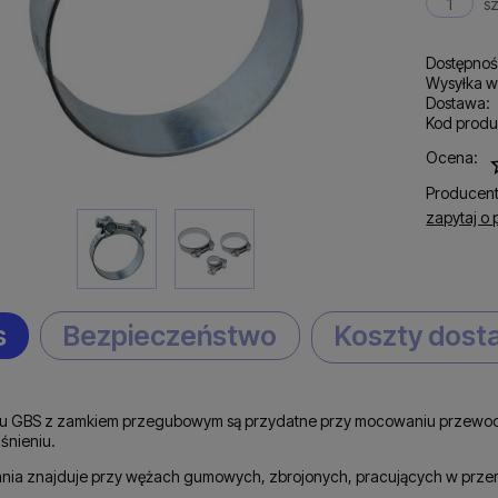
sz
Dostępnoś
Wysyłka w
Dostawa:
Kod produ
C
Ocena:
p
Producent
zapytaj o 
s
Bezpieczeństwo
Koszty dos
pu GBS z zamkiem przegubowym są przydatne przy mocowaniu przewod
śnieniu.
nia znajduje przy wężach gumowych, zbrojonych, pracujących w prze