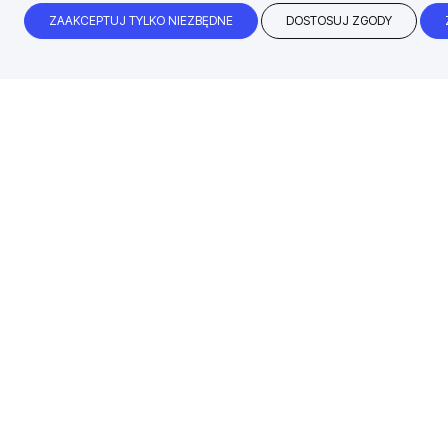
ZAAKCEPTUJ TYLKO NIEZBĘDNE
DOSTOSUJ ZGODY
Błyskawiczny czas realizacji
99% zamówień dokonanych przed godz