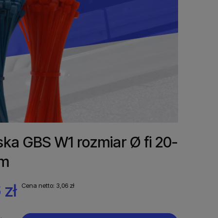
ka GBS W1 rozmiar Ø fi 20-
m
 zł
Cena netto:
3,06 zł