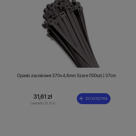
Opaski zaciskowe 370x4,8mm Szare (100szt.) 37cm
31,61 zł
DO KOSZYKA
Cena netto:
25,70 zł