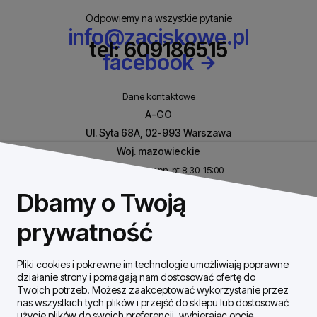
Odpowiemy na wszystkie pytanie
info@zaciskowe.pl
tel: 609186515
facebook
Dane kontaktowe
A-GO
Ul. Syta 68A, 02-993 Warszawa
Woj. mazowieckie
Biuro czynne w pn-pt 8:30-15:00
NIP: 8531460632
Dbamy o Twoją
REGON: 146926170
prywatność
Pliki cookies i pokrewne im technologie umożliwiają poprawne
Szybki Kontakt
działanie strony i pomagają nam dostosować ofertę do
Twoich potrzeb. Możesz zaakceptować wykorzystanie przez
nas wszystkich tych plików i przejść do sklepu lub dostosować
Dostawa / płatności
użycie plików do swoich preferencji, wybierając opcję