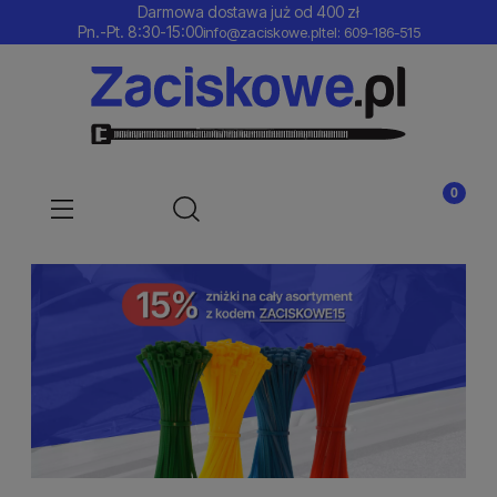
Darmowa dostawa już od 400 zł
Pn.-Pt. 8:30-15:00
info@zaciskowe.pl
tel: 609-186-515