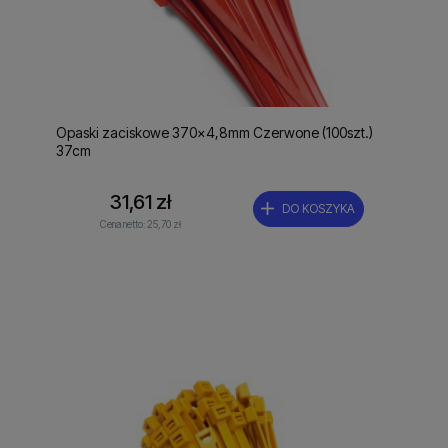
Opaski zaciskowe 370x4,8mm Czerwone (100szt.)
37cm
31,61 zł
DO KOSZYKA
Cena netto:
25,70 zł