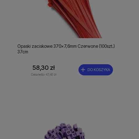
Opaski zaciskowe 370x7,6mm Czerwone (100szt.)
37cm
58,30 zł
DO KOSZYKA
Cena netto:
47,40 zł