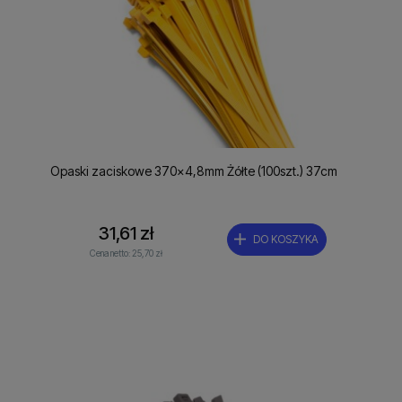
Opaski zaciskowe 370x4,8mm Żółte (100szt.) 37cm
31,61 zł
DO KOSZYKA
Cena netto:
25,70 zł