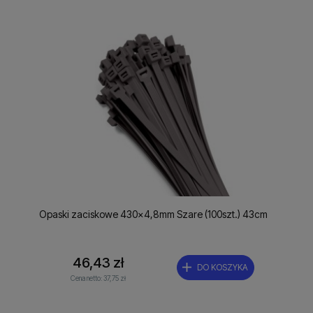
Opaski zaciskowe 430x4,8mm Szare (100szt.) 43cm
46,43 zł
DO KOSZYKA
Cena netto:
37,75 zł