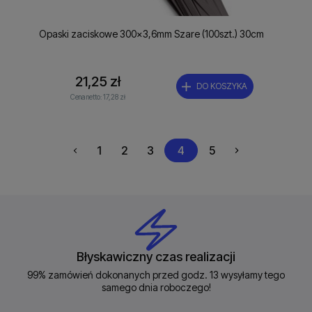
Opaski zaciskowe 300x3,6mm Szare (100szt.) 30cm
21,25 zł
DO KOSZYKA
Cena netto:
17,28 zł
1
2
3
4
5
Błyskawiczny czas realizacji
99% zamówień dokonanych przed godz. 13 wysyłamy tego
samego dnia roboczego!