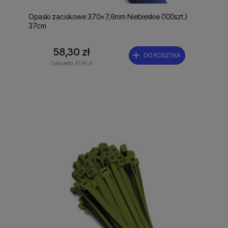
Opaski zaciskowe 370x7,6mm Niebieskie (100szt.)
37cm
58,30 zł
DO KOSZYKA
Cena netto:
47,40 zł