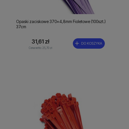
Opaski zaciskowe 370x4,8mm Fioletowe (100szt.)
37cm
31,61 zł
DO KOSZYKA
Cena netto:
25,70 zł