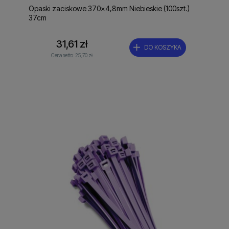
Opaski zaciskowe 370x4,8mm Niebieskie (100szt.)
37cm
31,61 zł
DO KOSZYKA
Cena netto:
25,70 zł