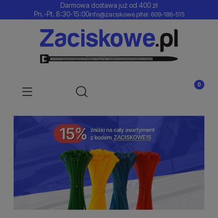
Darmowa dostawa już od 400 zł
Pn.-Pt. 8:30-15:00
info@zaciskowe.pl
tel: 609-186-515