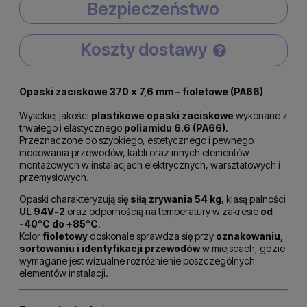
Bezpieczeństwo
Koszty dostawy
Cena nie zawiera ewentualnych kosztów płatności
Opaski zaciskowe 370 × 7,6 mm – fioletowe (PA66)
Wysokiej jakości
plastikowe opaski zaciskowe
wykonane z
trwałego i elastycznego
poliamidu 6.6 (PA66)
.
Przeznaczone do szybkiego, estetycznego i pewnego
mocowania przewodów, kabli oraz innych elementów
montażowych w instalacjach elektrycznych, warsztatowych i
przemysłowych.
Opaski charakteryzują się
siłą zrywania 54 kg
, klasą palności
UL 94V-2
oraz odpornością na temperatury w zakresie
od
-40°C do +85°C
.
Kolor
fioletowy
doskonale sprawdza się przy
oznakowaniu,
sortowaniu i identyfikacji przewodów
w miejscach, gdzie
wymagane jest wizualne rozróżnienie poszczególnych
elementów instalacji.