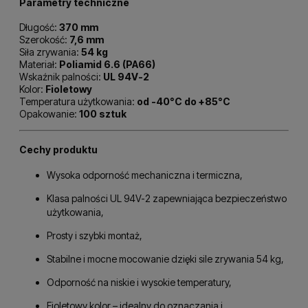
Parametry techniczne
Długość:
370 mm
Szerokość:
7,6 mm
Siła zrywania:
54 kg
Materiał:
Poliamid 6.6 (PA66)
Wskaźnik palności:
UL 94V-2
Kolor:
Fioletowy
Temperatura użytkowania:
od -40°C do +85°C
Opakowanie:
100 sztuk
Cechy produktu
Wysoka odporność mechaniczna i termiczna,
Klasa palności UL 94V-2 zapewniająca bezpieczeństwo
użytkowania,
Prosty i szybki montaż,
Stabilne i mocne mocowanie dzięki sile zrywania 54 kg,
Odporność na niskie i wysokie temperatury,
Fioletowy kolor – idealny do oznaczania i