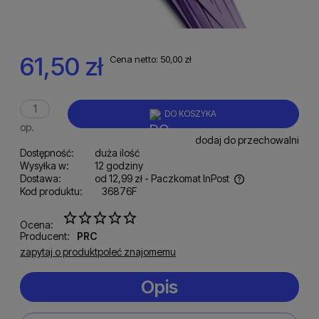
61,50 zł
Cena netto:
50,00 zł
DO KOSZYKA
op.
dodaj do przechowalni
Dostępność:
duża ilość
Wysyłka w:
12 godziny
Dostawa:
od 12,99 zł
- Paczkomat InPost
Kod produktu:
36876F
Cena nie zawiera ewentualnych kosztów płatności
Ocena:
Producent:
PRC
zapytaj o produkt
poleć znajomemu
Opis