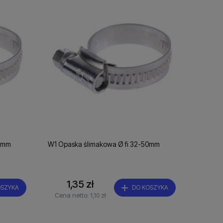
27mm
W1 Opaska ślimakowa Ø fi 32-50mm
1,35 zł
OSZYKA
DO KOSZYKA
Cena netto:
1,10 zł