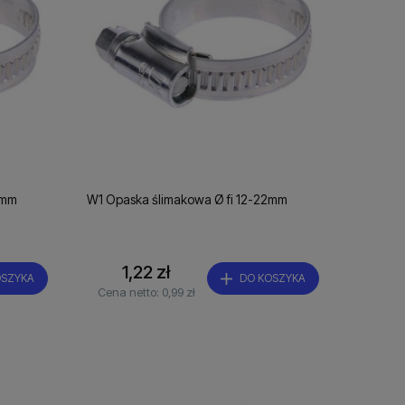
7mm
W1 Opaska ślimakowa Ø fi 12-22mm
1,22 zł
OSZYKA
DO KOSZYKA
Cena netto:
0,99 zł