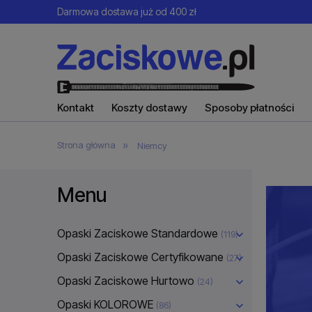
Darmowa dostawa już od 400 zł
Kontakt
Koszty dostawy
Sposoby płatności
»
Strona główna
Niemcy
Menu
Opaski Zaciskowe Standardowe
(119)
Opaski Zaciskowe Certyfikowane
(27)
Opaski Zaciskowe Hurtowo
(24)
Opaski KOLOROWE
(86)