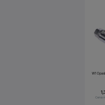
W1 Opas
1,
Cena n