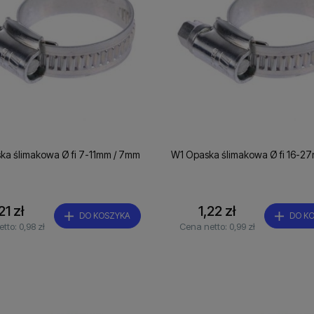
a ślimakowa Ø fi 7-11mm / 7mm
W1 Opaska ślimakowa Ø fi 16-2
21 zł
1,22 zł
DO KOSZYKA
DO K
etto:
0,98 zł
Cena netto:
0,99 zł