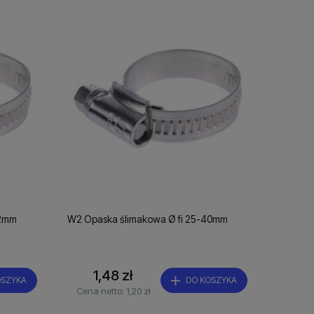
32mm
W2 Opaska ślimakowa Ø fi 25-40mm
1,48 zł
OSZYKA
DO KOSZYKA
Cena netto:
1,20 zł