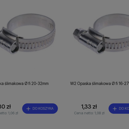
ka ślimakowa Ø fi 20-32mm
W2 Opaska ślimakowa Ø fi 16-
30 zł
1,33 zł
DO KOSZYKA
DO K
etto:
1,06 zł
Cena netto:
1,08 zł