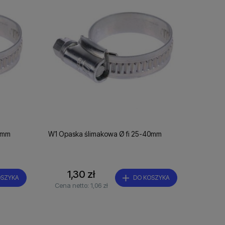
2mm
W1 Opaska ślimakowa Ø fi 25-40mm
1,30 zł
OSZYKA
DO KOSZYKA
Cena netto:
1,06 zł