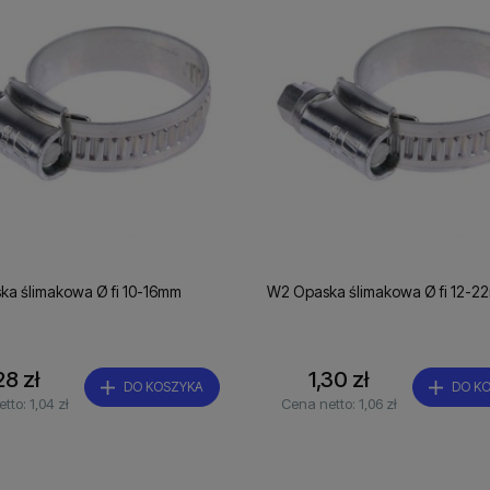
a ślimakowa Ø fi 10-16mm
W2 Opaska ślimakowa Ø fi 12-2
28 zł
1,30 zł
DO KOSZYKA
DO K
etto:
1,04 zł
Cena netto:
1,06 zł