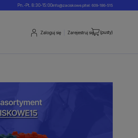
Pn.-Pt. 8:30-15:00
info@zaciskowe.pl
tel: 609-186-515
(pusty)
Zaloguj się
Zarejestruj się