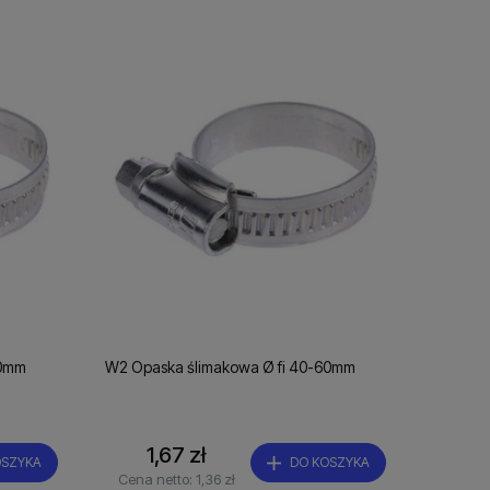
50mm
W2 Opaska ślimakowa Ø fi 40-60mm
1,67 zł
OSZYKA
DO KOSZYKA
Cena netto:
1,36 zł