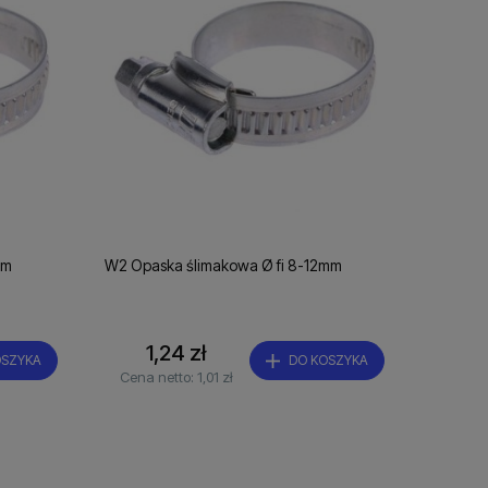
mm
W2 Opaska ślimakowa Ø fi 8-12mm
1,24 zł
OSZYKA
DO KOSZYKA
Cena netto:
1,01 zł