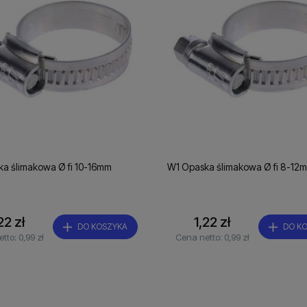
a ślimakowa Ø fi 10-16mm
W1 Opaska ślimakowa Ø fi 8-12
22 zł
1,22 zł
DO KOSZYKA
DO K
etto:
0,99 zł
Cena netto:
0,99 zł