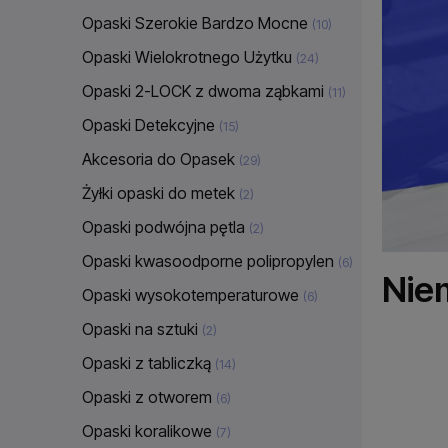
Opaski Szerokie Bardzo Mocne
(10)
Opaski Wielokrotnego Użytku
(24)
Opaski 2-LOCK z dwoma ząbkami
(11)
Opaski Detekcyjne
(15)
Akcesoria do Opasek
(29)
Żyłki opaski do metek
(2)
Opaski podwójna pętla
(2)
Opaski kwasoodporne polipropylen
(6)
Nie
Opaski wysokotemperaturowe
(6)
Opaski na sztuki
(2)
Opaski z tabliczką
(14)
Opaski z otworem
(6)
Opaski koralikowe
(7)