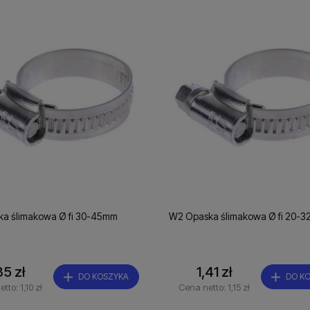
ka ślimakowa Ø fi 30-45mm
W2 Opaska ślimakowa Ø fi 20-
35 zł
1,41 zł
DO KOSZYKA
DO K
etto:
1,10 zł
Cena netto:
1,15 zł