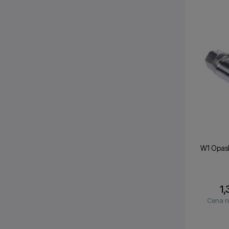
W1 Opas
1,
Cena n