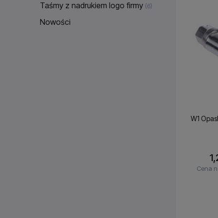
Taśmy z nadrukiem logo firmy
(6)
Nowości
W1 Opask
1,
Cena n