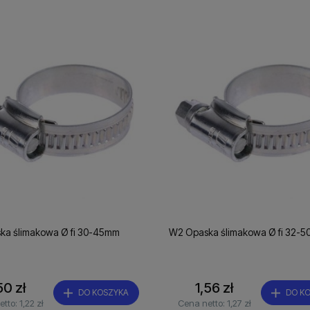
ka ślimakowa Ø fi 30-45mm
W2 Opaska ślimakowa Ø fi 32-
50 zł
1,56 zł
DO KOSZYKA
DO K
etto:
1,22 zł
Cena netto:
1,27 zł