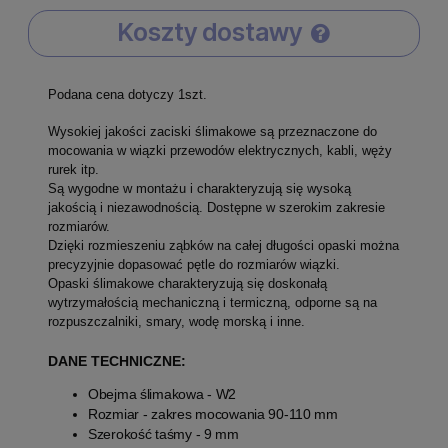
Koszty dostawy
Cena nie zawiera ewentualnych kosztów płatności
Podana cena dotyczy 1szt.
Wysokiej jakości zaciski ślimakowe są przeznaczone do
mocowania w wiązki przewodów elektrycznych, kabli, węży
rurek itp.
Są wygodne w montażu i charakteryzują się wysoką
jakością i niezawodnością. Dostępne w szerokim zakresie
rozmiarów.
Dzięki rozmieszeniu ząbków na całej długości opaski można
precyzyjnie dopasować pętle do rozmiarów wiązki.
Opaski ślimakowe charakteryzują się doskonałą
wytrzymałością mechaniczną i termiczną, odporne są na
rozpuszczalniki, smary, wodę morską i inne.
DANE TECHNICZNE:
Obejma ślimakowa - W2
Rozmiar - zakres mocowania 90-110 mm
Szerokość taśmy - 9 mm