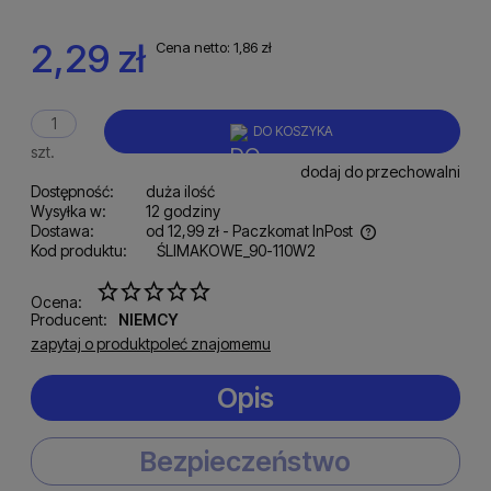
2,29 zł
Cena netto:
1,86 zł
DO KOSZYKA
szt.
dodaj do przechowalni
Dostępność:
duża ilość
Wysyłka w:
12 godziny
Dostawa:
od 12,99 zł
- Paczkomat InPost
Kod produktu:
ŚLIMAKOWE_90-110W2
Cena nie zawiera ewentualnych kosztów płatności
Ocena:
Producent:
NIEMCY
zapytaj o produkt
poleć znajomemu
Opis
Bezpieczeństwo