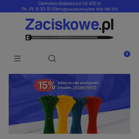
Darmowa dostawa już od 400 zł
Pn.-Pt. 8:30-15:00
info@zaciskowe.pl
tel: 609-186-515