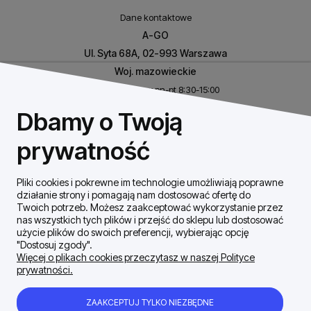
Dane kontaktowe
A-GO
Ul. Syta 68A, 02-993 Warszawa
Woj. mazowieckie
Biuro czynne w pn-pt 8:30-15:00
NIP: 8531460632
Dbamy o Twoją
REGON: 146926170
prywatność
Pliki cookies i pokrewne im technologie umożliwiają poprawne
Szybki Kontakt
działanie strony i pomagają nam dostosować ofertę do
Twoich potrzeb. Możesz zaakceptować wykorzystanie przez
nas wszystkich tych plików i przejść do sklepu lub dostosować
Dostawa / płatności
użycie plików do swoich preferencji, wybierając opcję
"Dostosuj zgody".
Więcej o plikach cookies przeczytasz w naszej Polityce
prywatności.
Moje konto
ZAAKCEPTUJ TYLKO NIEZBĘDNE