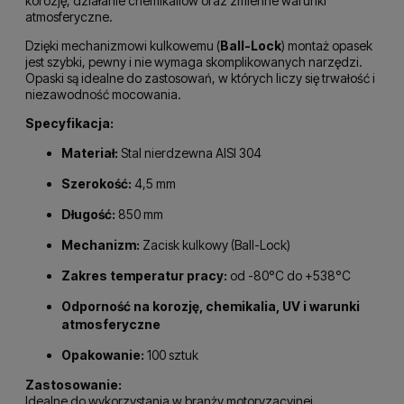
korozję, działanie chemikaliów oraz zmienne warunki
atmosferyczne.
Dzięki mechanizmowi kulkowemu (
Ball-Lock
) montaż opasek
jest szybki, pewny i nie wymaga skomplikowanych narzędzi.
Opaski są idealne do zastosowań, w których liczy się trwałość i
niezawodność mocowania.
Specyfikacja:
Materiał:
Stal nierdzewna AISI 304
Szerokość:
4,5 mm
Długość:
850 mm
Mechanizm:
Zacisk kulkowy (Ball-Lock)
Zakres temperatur pracy:
od -80°C do +538°C
Odporność na korozję, chemikalia, UV i warunki
atmosferyczne
Opakowanie:
100 sztuk
Zastosowanie:
Idealne do wykorzystania w branży motoryzacyjnej,