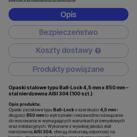
Opis
Bezpieczeństwo
Koszty dostawy
Cena nie zawiera ewentualnych kosztów płatności
Produkty powiązane
Opaski stalowe typu Ball-Lock 4,5 mm x 850 mm –
stal nierdzewna AISI 304 (100 szt.)
Opis produktu:
Opaski zaciskowe typu
Ball-Lock
o szerokości
4,5 mm
i
długości
850 mm
to wytrzymałe i niezawodne rozwiązanie
do mocowania w wymagających warunkach przemysłowych
oraz instalacyjnych. Wykonane z wysokiej jakości stali
nierdzewnej
AISI 304
, oferują doskonałą odporność na