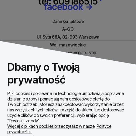
tel: 609186515
facebook
Dane kontaktowe
A-GO
Ul. Syta 68A, 02-993 Warszawa
Woj. mazowieckie
Biuro czynne w pn-pt 8:30-15:00
NIP: 8531460632
Dbamy o Twoją
REGON: 146926170
prywatność
Pliki cookies i pokrewne im technologie umożliwiają poprawne
Szybki Kontakt
działanie strony i pomagają nam dostosować ofertę do
Twoich potrzeb. Możesz zaakceptować wykorzystanie przez
nas wszystkich tych plików i przejść do sklepu lub dostosować
Dostawa / płatności
użycie plików do swoich preferencji, wybierając opcję
"Dostosuj zgody".
Więcej o plikach cookies przeczytasz w naszej Polityce
prywatności.
Moje konto