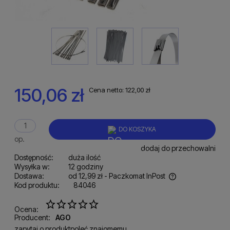
150,06 zł
Cena netto:
122,00 zł
DO KOSZYKA
op.
dodaj do przechowalni
Dostępność:
duża ilość
Wysyłka w:
12 godziny
Dostawa:
od 12,99 zł
- Paczkomat InPost
Kod produktu:
84046
Cena nie zawiera ewentualnych kosztów płatności
Ocena:
Producent:
AGO
zapytaj o produkt
poleć znajomemu