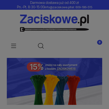
Darmowa dostawa już od 400 zł
Pn.-Pt. 8:30-15:00
info@zaciskowe.pl
tel: 609-186-515