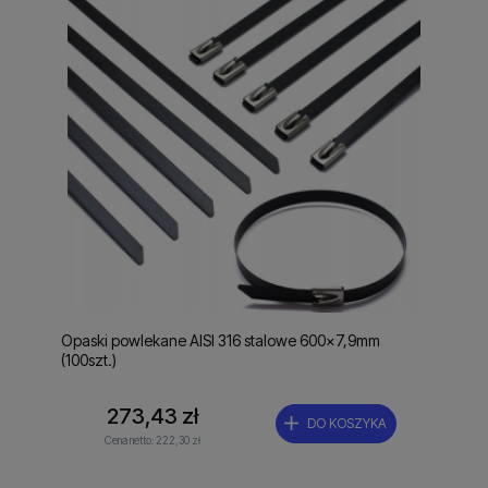
Opaski powlekane AISI 316 stalowe 600x7,9mm
(100szt.)
273,43 zł
DO KOSZYKA
Cena netto:
222,30 zł