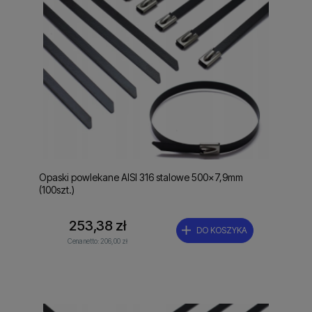
Opaski powlekane AISI 316 stalowe 500x7,9mm
(100szt.)
253,38 zł
DO KOSZYKA
Cena netto:
206,00 zł