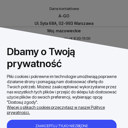
Dane kontaktowe
A-GO
Ul. Syta 68A, 02-993 Warszawa
Woj. mazowieckie
Biuro czynne w pn-pt 8:30-15:00
NIP: 8531460632
Dbamy o Twoją
REGON: 146926170
prywatność
Pliki cookies i pokrewne im technologie umożliwiają poprawne
Szybki Kontakt
działanie strony i pomagają nam dostosować ofertę do
Twoich potrzeb. Możesz zaakceptować wykorzystanie przez
nas wszystkich tych plików i przejść do sklepu lub dostosować
Dostawa / płatności
użycie plików do swoich preferencji, wybierając opcję
"Dostosuj zgody".
Więcej o plikach cookies przeczytasz w naszej Polityce
prywatności.
Moje konto
ZAAKCEPTUJ TYLKO NIEZBĘDNE