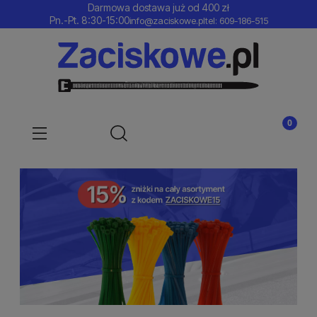
Darmowa dostawa już od 400 zł
Pn.-Pt. 8:30-15:00
info@zaciskowe.pl
tel: 609-186-515