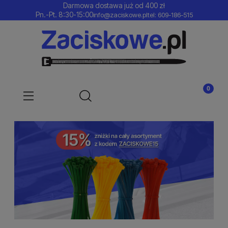
Darmowa dostawa już od 400 zł
Pn.-Pt. 8:30-15:00
info@zaciskowe.pl
tel: 609-186-515