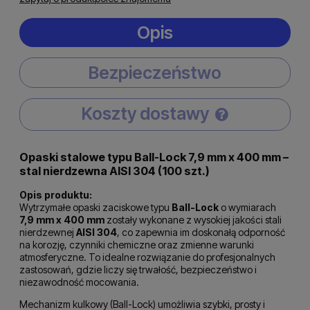
Opis
Bezpieczeństwo
Koszty dostawy
Cena nie zawiera ewentualnych kosztów płatności
Opaski stalowe typu Ball-Lock 7,9 mm x 400 mm –
stal nierdzewna AISI 304 (100 szt.)
Opis produktu:
Wytrzymałe opaski zaciskowe typu
Ball-Lock
o wymiarach
7,9 mm x 400 mm
zostały wykonane z wysokiej jakości stali
nierdzewnej
AISI 304
, co zapewnia im doskonałą odporność
na korozję, czynniki chemiczne oraz zmienne warunki
atmosferyczne. To idealne rozwiązanie do profesjonalnych
zastosowań, gdzie liczy się trwałość, bezpieczeństwo i
niezawodność mocowania.
Mechanizm kulkowy (Ball-Lock) umożliwia szybki, prosty i