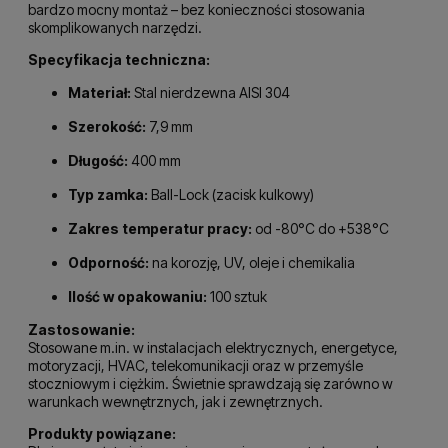
bardzo mocny montaż – bez konieczności stosowania
skomplikowanych narzędzi.
Specyfikacja techniczna:
Materiał:
Stal nierdzewna AISI 304
Szerokość:
7,9 mm
Długość:
400 mm
Typ zamka:
Ball-Lock (zacisk kulkowy)
Zakres temperatur pracy:
od -80°C do +538°C
Odporność:
na korozję, UV, oleje i chemikalia
Ilość w opakowaniu:
100 sztuk
Zastosowanie:
Stosowane m.in. w instalacjach elektrycznych, energetyce,
motoryzacji, HVAC, telekomunikacji oraz w przemyśle
stoczniowym i ciężkim. Świetnie sprawdzają się zarówno w
warunkach wewnętrznych, jak i zewnętrznych.
Produkty powiązane: