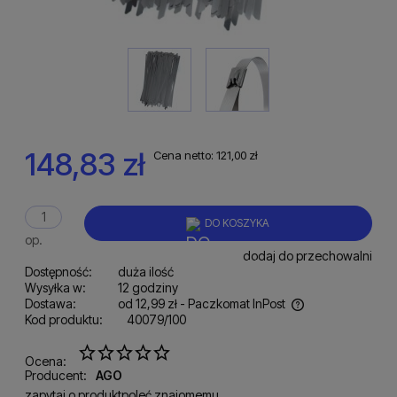
148,83 zł
Cena netto:
121,00 zł
DO KOSZYKA
op.
dodaj do przechowalni
Dostępność:
duża ilość
Wysyłka w:
12 godziny
Dostawa:
od 12,99 zł
- Paczkomat InPost
Kod produktu:
40079/100
Cena nie zawiera ewentualnych kosztów płatności
Ocena:
Producent:
AGO
zapytaj o produkt
poleć znajomemu