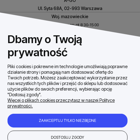
A-GO
Ul. Syta 68A, 02-993 Warszawa
Woj. mazowieckie
Biuro czynne w pn-pt 8:30-15:00
NIP: 8531460632
Dbamy o Twoją
REGON: 146926170
prywatność
Pliki cookies i pokrewne im technologie umożliwiają poprawne
Szybki Kontakt
działanie strony i pomagają nam dostosować ofertę do
Twoich potrzeb. Możesz zaakceptować wykorzystanie przez
nas wszystkich tych plików i przejść do sklepu lub dostosować
Dostawa / płatności
użycie plików do swoich preferencji, wybierając opcję
"Dostosuj zgody".
Więcej o plikach cookies przeczytasz w naszej Polityce
prywatności.
Moje konto
ZAAKCEPTUJ TYLKO NIEZBĘDNE
Zakupy Regulamin
DOSTOSUJ ZGODY