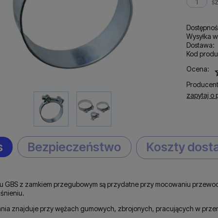
sz
Dostępnoś
Wysyłka w
Dostawa:
Kod produ
C
Ocena:
p
Producent
zapytaj o 
s
Bezpieczeństwo
Koszty dos
pu GBS z zamkiem przegubowym są przydatne przy mocowaniu przewod
śnieniu.
nia znajduje przy wężach gumowych, zbrojonych, pracujących w prze