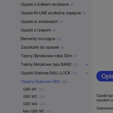
Opaski z kołkiem wciskane
(3)
Opaski IN-LINE wzdłużne zapięcie
(9)
Opaski w zestawach
(4)
Opaski z rzepem
(4)
Elementy mocujące
(16)
Zaciskarki do opasek
(9)
Taśmy Ślimakowe rolka 30m
(9)
Taśmy Metalowe typu BAND
(27)
Opaski Stalowe BALL-LOCK
(46)
Opi
Obejmy Śrubowe GBS
(181)
GBS W1
(52)
Opaski ty
GBS W2
(43)
wysokim ci
GBS W4
(45)
Zastosowa
Mini GBS W1
(21)