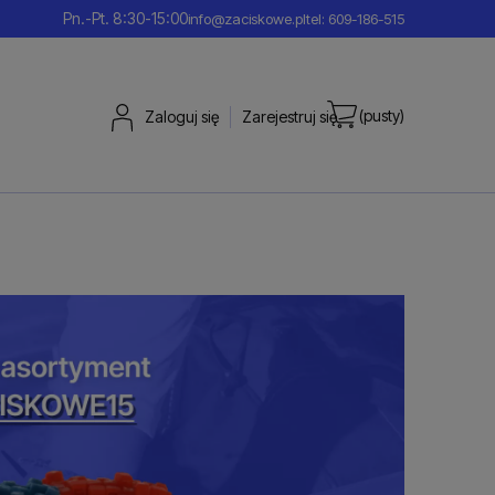
Pn.-Pt. 8:30-15:00
info@zaciskowe.pl
tel: 609-186-515
(pusty)
Zaloguj się
Zarejestruj się