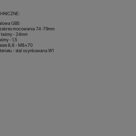
HNICZNE:
alowa GBS
 zakres mocowania 74-79mm
 taśmy - 24mm
śmy - 1,5
lasie 8,8 - M8x70
eriału - stal ocynkowana W1