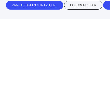
ZAAKCEPTUJ TYLKO NIEZBĘDNE
DOSTOSUJ ZGODY
Błyskawiczny czas realizacji
99% zamówień dokonanych przed godz