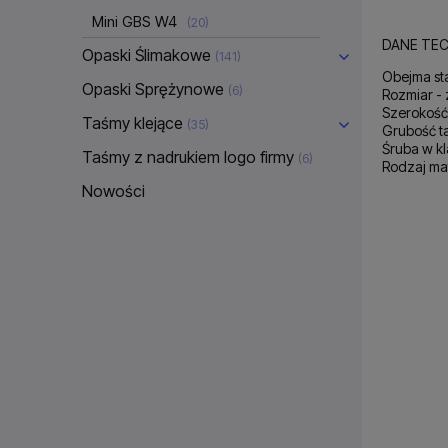
Mini GBS W4
(20)
DANE TEC
Opaski Ślimakowe
(141)
Obejma st
Opaski Sprężynowe
(6)
Rozmiar -
Szerokość
Taśmy klejące
(35)
Grubość ta
Śruba w k
Taśmy z nadrukiem logo firmy
(6)
Rodzaj mat
Nowości