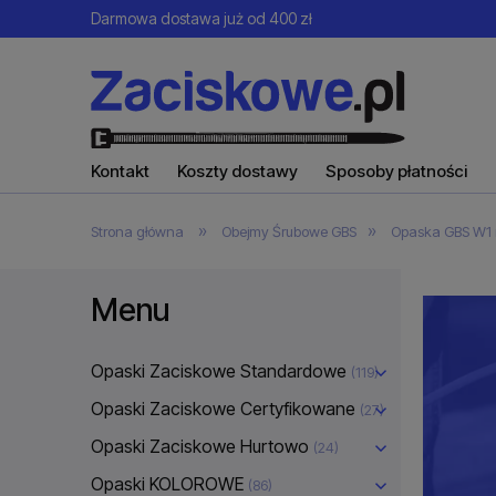
Darmowa dostawa już od 400 zł
Kontakt
Koszty dostawy
Sposoby płatności
»
»
Strona główna
Obejmy Śrubowe GBS
Opaska GBS W1 
Menu
Opaski Zaciskowe Standardowe
(119)
Opaski Zaciskowe Certyfikowane
(27)
Opaski Zaciskowe Hurtowo
(24)
Opaski KOLOROWE
(86)