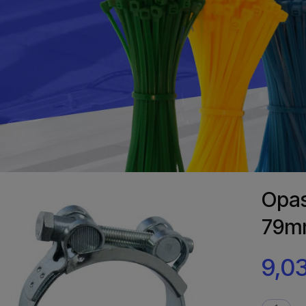
Opas
79m
9,03