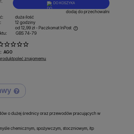
t.
DO KOSZYKA
dodaj do przechowalni
ć:
duża ilość
:
12 godziny
od 12,99 zł
- Paczkomat InPost
ktu:
GBS 74-79
ena nie zawiera ewentualnych kosztów
łatności
:
AGO
produkt
poleć znajomemu
tawy
Cena nie zawiera ewentualnych kosztów
płatności
ów o dużej średnicy oraz przewodów pracujących w
myśle chemicznym, spożywczym, stoczniowym, itp