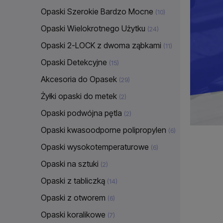
Opaski Szerokie Bardzo Mocne
(10)
Opaski Wielokrotnego Użytku
(24)
Opaski 2-LOCK z dwoma ząbkami
(11)
Opaski Detekcyjne
(15)
Akcesoria do Opasek
(29)
Żyłki opaski do metek
(2)
Opaski podwójna pętla
(2)
Opaski kwasoodporne polipropylen
(6)
Opaski wysokotemperaturowe
(6)
Opaski na sztuki
(2)
Opaski z tabliczką
(14)
Opaski z otworem
(6)
Opaski koralikowe
(7)