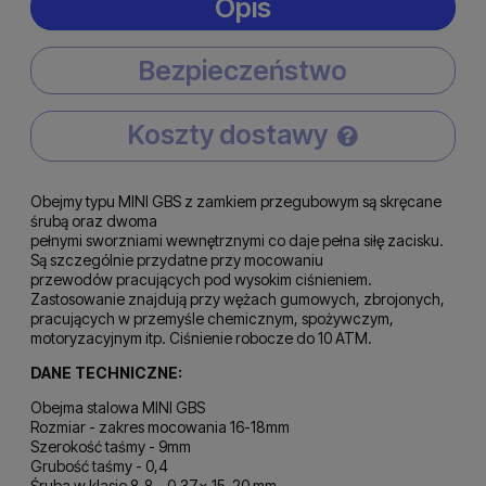
Opis
Bezpieczeństwo
Koszty dostawy
Cena nie zawiera ewentualnych kosztów płatności
Obejmy typu MINI GBS z zamkiem przegubowym są skręcane
śrubą oraz dwoma
pełnymi sworzniami wewnętrznymi co daje pełna siłę zacisku.
Są szczególnie przydatne przy mocowaniu
przewodów pracujących pod wysokim ciśnieniem.
Zastosowanie znajdują przy wężach gumowych, zbrojonych,
pracujących w przemyśle chemicznym, spożywczym,
motoryzacyjnym itp. Ciśnienie robocze do 10 ATM.
DANE TECHNICZNE:
Obejma stalowa MINI GBS
Rozmiar - zakres mocowania 16-18mm
Szerokość taśmy - 9mm
Grubość taśmy - 0,4
Śruba w klasie 8,8 - 0,37x 15-20 mm