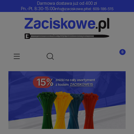
Darmowa dostawa już od 400 zł
Pn.-Pt. 8:30-15:00
info@zaciskowe.pl
tel: 609-186-515