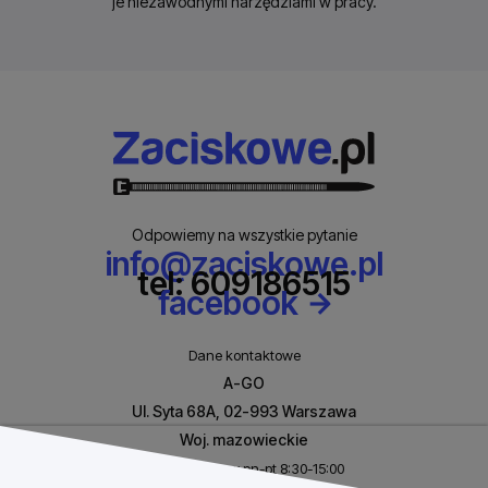
je niezawodnymi narzędziami w pracy.
Odpowiemy na wszystkie pytanie
info@zaciskowe.pl
tel: 609186515
facebook
Dane kontaktowe
A-GO
Ul. Syta 68A, 02-993 Warszawa
Woj. mazowieckie
Biuro czynne w pn-pt 8:30-15:00