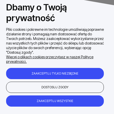
NIP: 8531460632
Dbamy o Twoją
REGON: 146926170
prywatność
Pliki cookies i pokrewne im technologie umożliwiają poprawne
Szybki Kontakt
działanie strony i pomagają nam dostosować ofertę do
Twoich potrzeb. Możesz zaakceptować wykorzystanie przez
nas wszystkich tych plików i przejść do sklepu lub dostosować
Dostawa / płatności
użycie plików do swoich preferencji, wybierając opcję
"Dostosuj zgody".
Więcej o plikach cookies przeczytasz w naszej Polityce
prywatności.
Moje konto
ZAAKCEPTUJ TYLKO NIEZBĘDNE
Zakupy Regulamin
DOSTOSUJ ZGODY
Firma
ZAAKCEPTUJ WSZYSTKIE
POKAŻ PEŁNĄ WERSJĘ STRONY
Sklep internetowy Shoper.pl