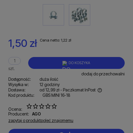
1,50 zł
Cena netto:
1,22 zł
DO KOSZYKA
szt.
dodaj do przechowalni
Dostępność:
duża ilość
Wysyłka w:
12 godziny
Dostawa:
od 12,99 zł
- Paczkomat InPost
Kod produktu:
GBS MINI 16-18
Cena nie zawiera ewentualnych kosztów płatności
Ocena:
Producent:
AGO
zapytaj o produkt
poleć znajomemu