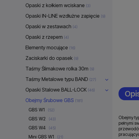
Opaski z kołkiem wciskane
(3)
Opaski IN-LINE wzdłużne zapięcie
(9)
Opaski w zestawach
(4)
Opaski z rzepem
(4)
Elementy mocujące
(16)
Zaciskarki do opasek
(9)
Taśmy Ślimakowe rolka 30m
(9)
Taśmy Metalowe typu BAND
(27)
Opaski Stalowe BALL-LOCK
(46)
Opi
Obejmy Śrubowe GBS
(181)
GBS W1
(52)
Obejmy ty
GBS W2
(43)
pełnymi s
GBS W4
(45)
przewodów
pracujący
Mini GBS W1
(21)