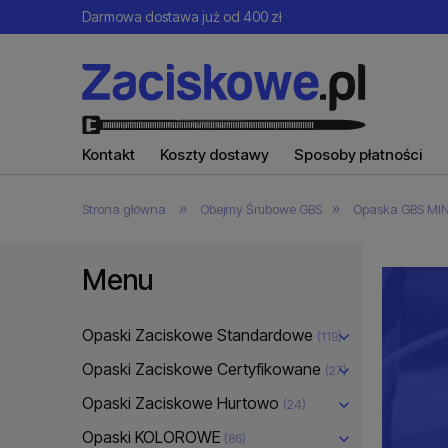
Darmowa dostawa już od 400 zł
Kontakt
Koszty dostawy
Sposoby płatności
»
»
Strona główna
Obejmy Śrubowe GBS
Opaska GBS MINI
Menu
Opaski Zaciskowe Standardowe
(119)
Opaski Zaciskowe Certyfikowane
(27)
Opaski Zaciskowe Hurtowo
(24)
Opaski KOLOROWE
(86)