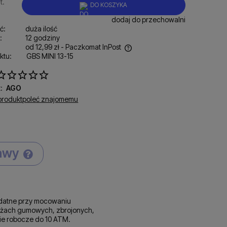
t.
DO KOSZYKA
dodaj do przechowalni
ć:
duża ilość
:
12 godziny
od 12,99 zł
- Paczkomat InPost
ktu:
GBS MINI 13-15
ena nie zawiera ewentualnych kosztów
łatności
:
AGO
produkt
poleć znajomemu
tawy
Cena nie zawiera ewentualnych kosztów
płatności
zydatne przy mocowaniu
ężach gumowych, zbrojonych,
ie robocze do 10 ATM.