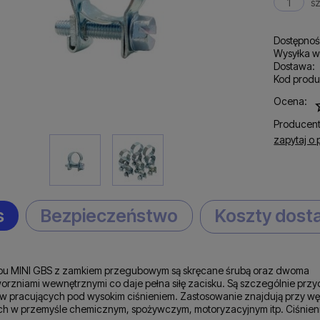
sz
Dostępnoś
Wysyłka w
Dostawa:
Kod produ
C
Ocena:
p
Producent
zapytaj o 
s
Bezpieczeństwo
Koszty dos
pu MINI GBS z zamkiem przegubowym są skręcane śrubą oraz dwoma
worzniami wewnętrznymi co daje pełna siłę zacisku. Są szczególnie pr
 pracujących pod wysokim ciśnieniem. Zastosowanie znajdują przy w
ch w przemyśle chemicznym, spożywczym, motoryzacyjnym itp. Ciśnien