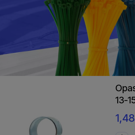
Opas
13-
1,48