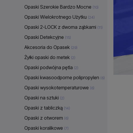
Opaski Szerokie Bardzo Mocne
(10)
Opaski Wielokrotnego Użytku
(24)
Opaski 2-LOCK z dwoma ząbkami
(11)
Opaski Detekcyjne
(15)
Akcesoria do Opasek
(29)
Żyłki opaski do metek
(2)
Opaski podwójna pętla
(2)
Opaski kwasoodporne polipropylen
(6)
Opaski wysokotemperaturowe
(6)
Opaski na sztuki
(2)
Opaski z tabliczką
(14)
Opaski z otworem
(6)
Opaski koralikowe
(7)