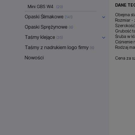
DANE TE
Mini GBS W4
(20)
Obejma st
Opaski Ślimakowe
(141)
Rozmiar -
Szerokość
Opaski Sprężynowe
(6)
Grubość t
Śruba w kl
Taśmy klejące
(35)
Ciśnienie
Taśmy z nadrukiem logo firmy
Rodzaj mat
(6)
Nowości
Cena za s