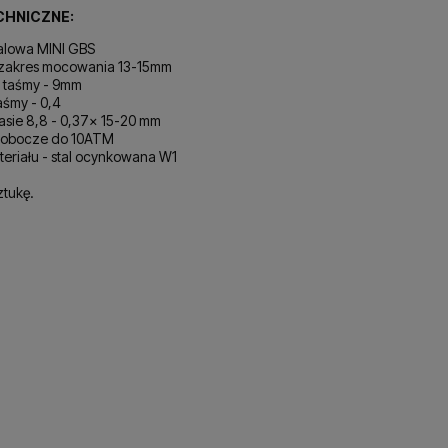
CHNICZNE:
alowa MINI GBS
 zakres mocowania 13-15mm
 taśmy - 9mm
aśmy - 0,4
asie 8,8 - 0,37x 15-20 mm
 robocze do 10ATM
eriału - stal ocynkowana W1
ztukę.