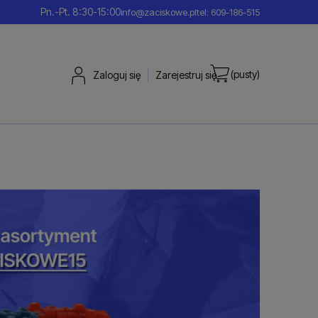
Pn.-Pt. 8:30-15:00
info@zaciskowe.pl
tel: 609-186-515
(pusty)
Zaloguj się
Zarejestruj się