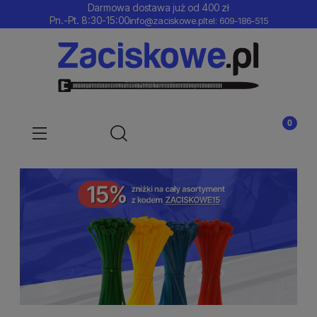
Darmowa dostawa już od 400 zł
Pn.-Pt. 8:30-15:00
info@zaciskowe.pl
tel: 609-186-515