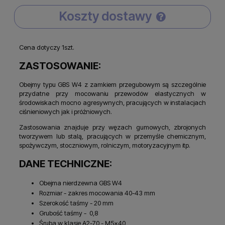
Koszty dostawy
Cena nie zawiera ewentualnych kosztów płatności
Cena dotyczy 1szt.
ZASTOSOWANIE:
Obejmy typu GBS W4 z zamkiem przegubowym są szczególnie
przydatne przy mocowaniu przewodów elastycznych w
środowiskach mocno agresywnych, pracujących w instalacjach
ciśnieniowych jak i próżniowych.
Zastosowania znajduje przy węzach gumowych, zbrojonych
tworzywem lub stalą, pracujących w przemyśle chemicznym,
spożywczym, stoczniowym, rolniczym, motoryzacyjnym itp.
DANE TECHNICZNE:
Obejma nierdzewna GBS W4
Rozmiar - zakres mocowania 40-43 mm
Szerokość taśmy - 20 mm
Grubość taśmy - 0,8
Śruba w klasie A2-70 - M5x40