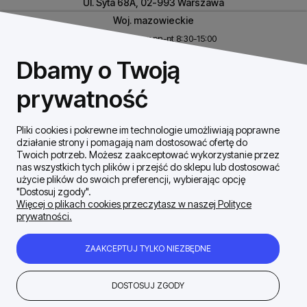
Ul. Syta 68A, 02-993 Warszawa
Woj. mazowieckie
Biuro czynne w pn-pt 8:30-15:00
NIP: 8531460632
Dbamy o Twoją
REGON: 146926170
prywatność
Pliki cookies i pokrewne im technologie umożliwiają poprawne
Szybki Kontakt
działanie strony i pomagają nam dostosować ofertę do
Twoich potrzeb. Możesz zaakceptować wykorzystanie przez
nas wszystkich tych plików i przejść do sklepu lub dostosować
Dostawa / płatności
użycie plików do swoich preferencji, wybierając opcję
"Dostosuj zgody".
Więcej o plikach cookies przeczytasz w naszej Polityce
prywatności.
Moje konto
ZAAKCEPTUJ TYLKO NIEZBĘDNE
Zakupy Regulamin
DOSTOSUJ ZGODY
Firma