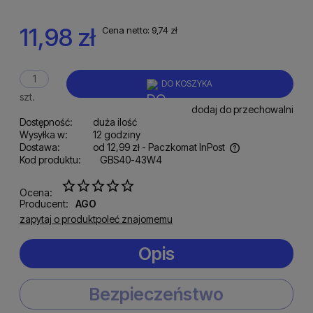
11,98 zł
Cena netto:
9,74 zł
DO KOSZYKA
szt.
dodaj do przechowalni
Dostępność:
duża ilość
Wysyłka w:
12 godziny
Dostawa:
od 12,99 zł
- Paczkomat InPost
Kod produktu:
GBS40-43W4
Cena nie zawiera ewentualnych kosztów płatności
Ocena:
Producent:
AGO
zapytaj o produkt
poleć znajomemu
Opis
Bezpieczeństwo