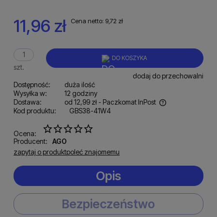
11,96 zł
Cena netto:
9,72 zł
DO KOSZYKA
szt.
dodaj do przechowalni
Dostępność:
duża ilość
Wysyłka w:
12 godziny
Dostawa:
od 12,99 zł
- Paczkomat InPost
Kod produktu:
GBS38-41W4
Cena nie zawiera ewentualnych kosztów płatności
Ocena:
Producent:
AGO
zapytaj o produkt
poleć znajomemu
Opis
Bezpieczeństwo