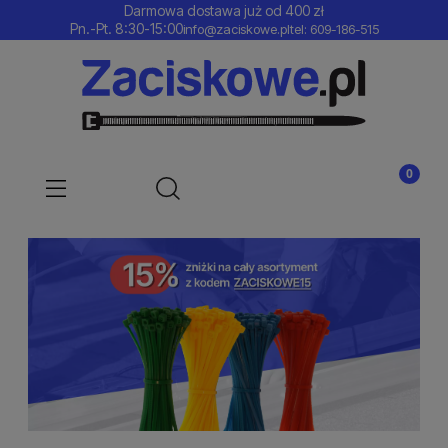
Darmowa dostawa już od 400 zł
Pn.-Pt. 8:30-15:00
info@zaciskowe.pl
tel: 609-186-515