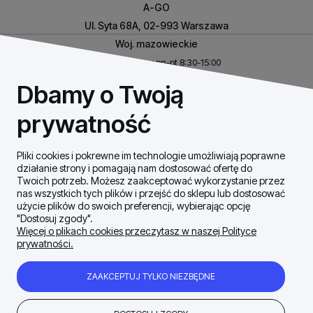
A-GO
Ul. Syta 68A, 02-993 Warszawa
Woj. mazowieckie
Biuro czynne w pn-pt 8:30-15:00
NIP: 8531460632
Dbamy o Twoją
REGON: 146926170
prywatność
Pliki cookies i pokrewne im technologie umożliwiają poprawne
Szybki Kontakt
działanie strony i pomagają nam dostosować ofertę do
Twoich potrzeb. Możesz zaakceptować wykorzystanie przez
nas wszystkich tych plików i przejść do sklepu lub dostosować
Dostawa / płatności
użycie plików do swoich preferencji, wybierając opcję
"Dostosuj zgody".
Więcej o plikach cookies przeczytasz w naszej Polityce
prywatności.
Moje konto
ZAAKCEPTUJ TYLKO NIEZBĘDNE
Zakupy Regulamin