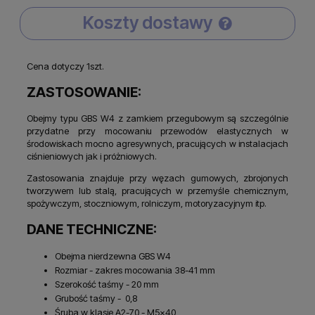
Koszty dostawy
Cena nie zawiera ewentualnych kosztów płatności
Cena dotyczy 1szt.
ZASTOSOWANIE:
Obejmy typu GBS W4 z zamkiem przegubowym są szczególnie
przydatne przy mocowaniu przewodów elastycznych w
środowiskach mocno agresywnych, pracujących w instalacjach
ciśnieniowych jak i próżniowych.
Zastosowania znajduje przy węzach gumowych, zbrojonych
tworzywem lub stalą, pracujących w przemyśle chemicznym,
spożywczym, stoczniowym, rolniczym, motoryzacyjnym itp.
DANE TECHNICZNE:
Obejma nierdzewna GBS W4
Rozmiar - zakres mocowania 38-41 mm
Szerokość taśmy - 20 mm
Grubość taśmy - 0,8
Śruba w klasie A2-70 - M5x40