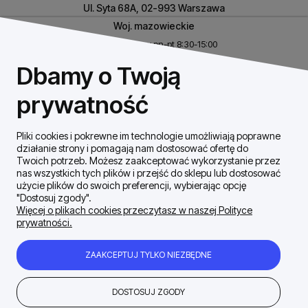
Ul. Syta 68A, 02-993 Warszawa
Woj. mazowieckie
Biuro czynne w pn-pt 8:30-15:00
NIP: 8531460632
Dbamy o Twoją
REGON: 146926170
prywatność
Pliki cookies i pokrewne im technologie umożliwiają poprawne
Szybki Kontakt
działanie strony i pomagają nam dostosować ofertę do
Twoich potrzeb. Możesz zaakceptować wykorzystanie przez
nas wszystkich tych plików i przejść do sklepu lub dostosować
Dostawa / płatności
użycie plików do swoich preferencji, wybierając opcję
"Dostosuj zgody".
Więcej o plikach cookies przeczytasz w naszej Polityce
prywatności.
Moje konto
ZAAKCEPTUJ TYLKO NIEZBĘDNE
Zakupy Regulamin
DOSTOSUJ ZGODY
Firma