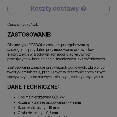
Koszty dostawy
Cena nie zawiera ewentualnych kosztów płatności
Cena dotyczy 1szt.
ZASTOSOWANIE:
Obejmy typu GBS W4 z zamkiem przegubowym są
szczególnie przydatne przy mocowaniu przewodów
elastycznych w środowiskach mocno agresywnych,
pracujących w instalacjach ciśnieniowych jak i próżniowych.
Zastosowania znajduje przy węzach gumowych, zbrojonych
tworzywem lub stalą, pracujących w przemyśle chemicznym,
spożywczym, stoczniowym, rolniczym, motoryzacyjnym itp.
DANE TECHNICZNE:
Obejma nierdzewna GBS W4
Rozmiar - zakres mocowania 17-19 mm
Szerokość taśmy - 18 mm
Grubość taśmy - 0,6 mm