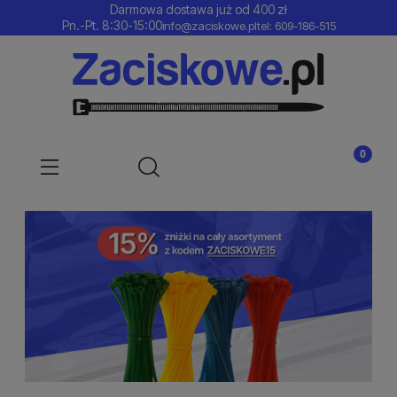
Darmowa dostawa już od 400 zł
Pn.-Pt. 8:30-15:00
info@zaciskowe.pl
tel: 609-186-515