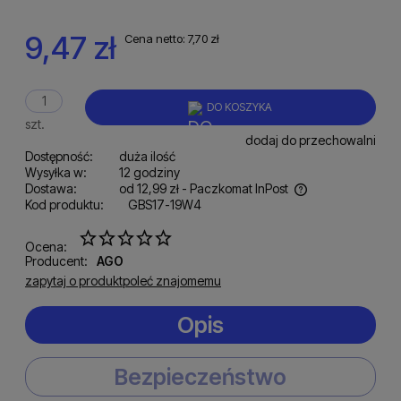
9,47 zł
Cena netto:
7,70 zł
DO KOSZYKA
szt.
dodaj do przechowalni
Dostępność:
duża ilość
Wysyłka w:
12 godziny
Dostawa:
od 12,99 zł
- Paczkomat InPost
Kod produktu:
GBS17-19W4
Cena nie zawiera ewentualnych kosztów płatności
Ocena:
Producent:
AGO
zapytaj o produkt
poleć znajomemu
Opis
Bezpieczeństwo