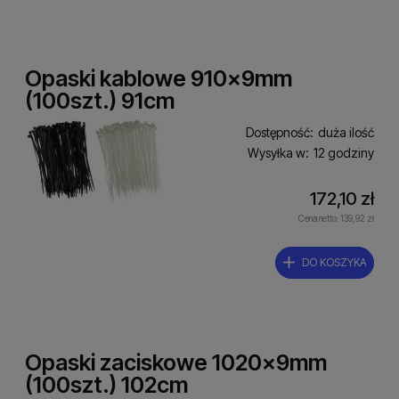
Opaski kablowe 910x9mm
(100szt.) 91cm
Dostępność:
duża ilość
Wysyłka w:
12 godziny
172,10 zł
Cena netto:
139,92 zł
DO KOSZYKA
Opaski zaciskowe 1020x9mm
(100szt.) 102cm