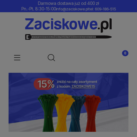
Darmowa dostawa już od 400 zł
Pn.-Pt. 8:30-15:00
info@zaciskowe.pl
tel: 609-186-515