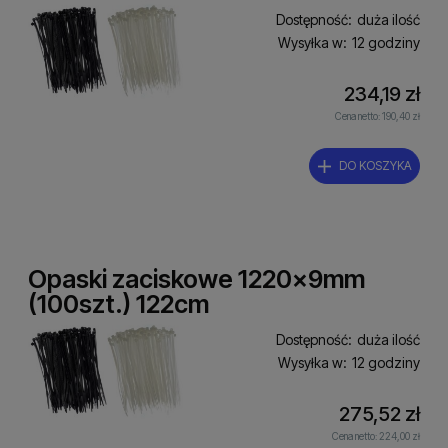
Dostępność:
duża ilość
Wysyłka w:
12 godziny
234,19 zł
Cena netto:
190,40 zł
DO KOSZYKA
Opaski zaciskowe 1220x9mm
(100szt.) 122cm
Dostępność:
duża ilość
Wysyłka w:
12 godziny
275,52 zł
Cena netto:
224,00 zł