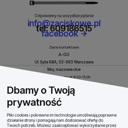
Odpowiemy na wszystkie pytanie
info@zaciskowe.pl
tel: 609186515
facebook
Dane kontaktowe
A-GO
Ul. Syta 68A, 02-993 Warszawa
Woj. mazowieckie
Biuro czynne w pn-pt 8:30-15:00
NIP: 8531460632
Dbamy o Twoją
REGON: 146926170
prywatność
Pliki cookies i pokrewne im technologie umożliwiają poprawne
Szybki Kontakt
działanie strony i pomagają nam dostosować ofertę do
Twoich potrzeb. Możesz zaakceptować wykorzystanie przez