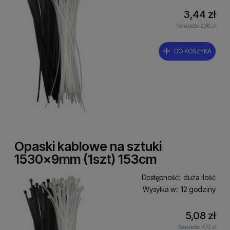
3,44 zł
Cena netto:
2,80 zł
DO KOSZYKA
Opaski kablowe na sztuki
1530x9mm (1szt) 153cm
Dostępność:
duża ilość
Wysyłka w:
12 godziny
5,08 zł
Cena netto:
4,13 zł