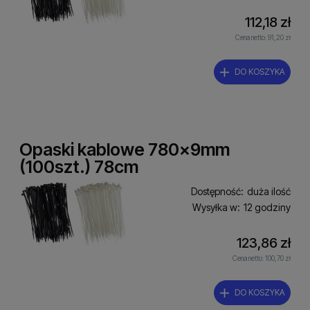
112,18 zł
Cena netto:
91,20 zł
DO KOSZYKA
Opaski kablowe 780x9mm
(100szt.) 78cm
Dostępność:
duża ilość
Wysyłka w:
12 godziny
123,86 zł
Cena netto:
100,70 zł
DO KOSZYKA