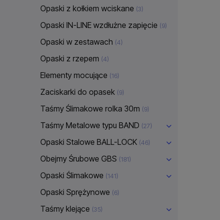
Opaski z kołkiem wciskane
(3)
Opaski IN-LINE wzdłużne zapięcie
(9)
Opaski w zestawach
(4)
Opaski z rzepem
(4)
Elementy mocujące
(16)
Zaciskarki do opasek
(9)
Taśmy Ślimakowe rolka 30m
(9)
Taśmy Metalowe typu BAND
(27)
Opaski Stalowe BALL-LOCK
(46)
Obejmy Śrubowe GBS
(181)
Opaski Ślimakowe
(141)
Opaski Sprężynowe
(6)
Taśmy klejące
(35)