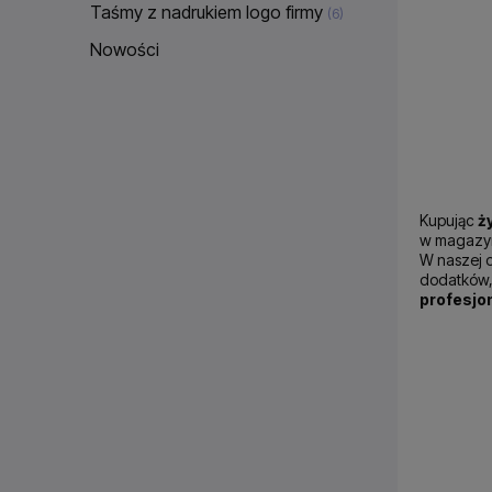
Taśmy z nadrukiem logo firmy
(6)
Nowości
Kupując
ż
w magazyni
W naszej 
dodatków,
profesjo