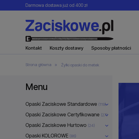
Darmowa dostawa już od 400 zł
Kontakt
Koszty dostawy
Sposoby płatności
»
Strona główna
Żyłki opaski do metek
Menu
Opaski Zaciskowe Standardowe
(119)
Opaski Zaciskowe Certyfikowane
(27)
Opaski Zaciskowe Hurtowo
(24)
Opaski KOLOROWE
(86)