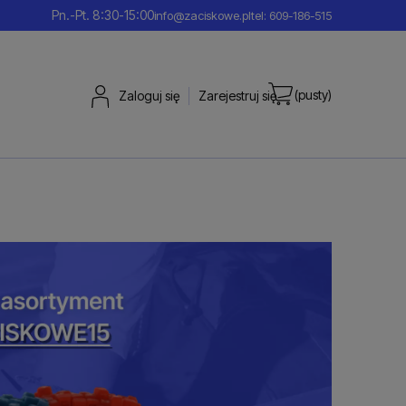
Pn.-Pt. 8:30-15:00
info@zaciskowe.pl
tel: 609-186-515
(pusty)
Zaloguj się
Zarejestruj się