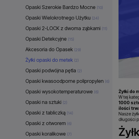
Opaski Szerokie Bardzo Mocne
(10)
Opaski Wielokrotnego Użytku
(24)
Opaski 2-LOCK z dwoma ząbkami
(11)
Opaski Detekcyjne
(15)
Akcesoria do Opasek
(29)
Żyłki opaski do metek
(2)
Opaski podwójna pętla
(2)
Opaski kwasoodporne polipropylen
(6)
Opaski wysokotemperaturowe
Żyłki do
(6)
W tej kate
Opaski na sztuki
1000 szt
(2)
ilości tr
Opaski z tabliczką
(14)
Nasze żyłk
długości p
Opaski z otworem
(6)
Żyłk
Opaski koralikowe
(7)