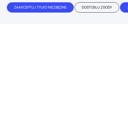
ZAAKCEPTUJ TYLKO NIEZBĘDNE
DOSTOSUJ ZGODY
Błyskawiczny czas realizacji
99% zamówień dokonanych przed godz