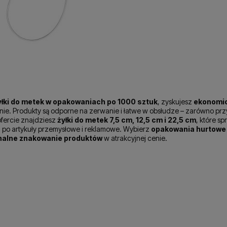
yłki do metek w opakowaniach po 1000 sztuk
, zyskujesz
ekonomic
e. Produkty są odporne na zerwanie i łatwe w obsłudze – zarówno przy
ofercie znajdziesz
żyłki do metek 7,5 cm, 12,5 cm i 22,5 cm
, które s
 po artykuły przemysłowe i reklamowe. Wybierz
opakowania hurtowe 
nalne znakowanie produktów
w atrakcyjnej cenie.