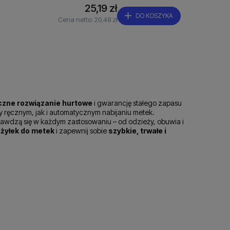
25,19 zł
DO KOSZYKA
Cena netto:
20,48 zł
zne rozwiązanie hurtowe
i gwarancję stałego zapasu
 ręcznym, jak i automatycznym nabijaniu metek.
prawdzą się w każdym zastosowaniu – od odzieży, obuwia i
żyłek do metek
i zapewnij sobie
szybkie, trwałe i