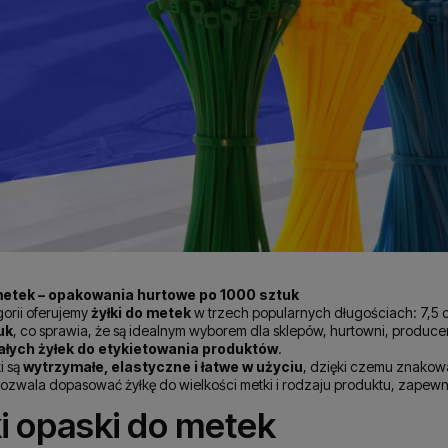
 metek – opakowania hurtowe po 1000 sztuk
gorii oferujemy
żyłki do metek
w trzech popularnych długościach: 7,5 
uk
, co sprawia, że są idealnym wyborem dla sklepów, hurtowni, produce
wałych żyłek do etykietowania produktów
.
i są
wytrzymałe, elastyczne i łatwe w użyciu
, dzięki czemu znakowa
ozwala dopasować żyłkę do wielkości metki i rodzaju produktu, zapew
i opaski do metek