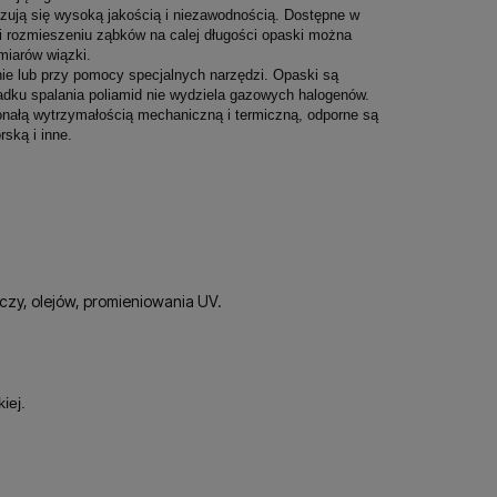
zują się wysoką jakością i niezawodnością. Dostępne w
i rozmieszeniu ząbków na calej długości opaski można
miarów wiązki.
ie lub przy pomocy specjalnych narzędzi. Opaski są
dku spalania poliamid nie wydziela gazowych halogenów.
onałą wytrzymałością mechaniczną i termiczną, odporne są
ską i inne.
czy, olejów, promieniowania UV.
iej.