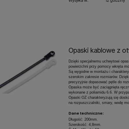
Wysyłka w:
12 godziny
Opaski kablowe z o
Dzięki specjalnemu uchwytowi opas
powierzchni przy pomocy wkręta mo
Są wygodne w montażu i charaktery
szerokim zakresie rozmiarów. Dzięk
precyzyjnie dopasować pętle do roz
Opaska może być zaciągnięta ręczn
wykonane z poliamidu 6.6. W przypa
Opaski OZ charakteryzują się dosk
na rozpuszczalniki, smary, wodę mor
Dane techniczne:
Długość: 200mm.
Szerokość: 4,8mm.