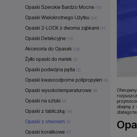
Opaski Szerokie Bardzo Mocne
(10)
Opaski Wielokrotnego Użytku
(24)
Opaski 2-LOCK z dwoma ząbkami
(11)
Opaski Detekcyjne
(15)
Akcesoria do Opasek
(29)
Żyłki opaski do metek
(2)
Opaski podwójna pętla
(2)
Opaski kwasoodporne polipropylen
(6)
Opaski wysokotemperaturowe
Oferujem
(6)
rozpuszcz
Opaski na sztuki
przymocowa
(2)
obejmę z 
Opaski z tabliczką
(14)
dlatego te
Opa
Opaski z otworem
(6)
Opaski koralikowe
(7)