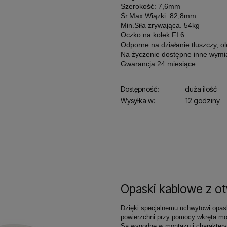
Szerokość: 7,6mm
Śr.Max.Wiązki: 82,8mm
Min.Siła zrywająca. 54kg
Oczko na kołek FI 6
Odporne na działanie tłuszczy, o
Na życzenie dostępne inne wymi
Gwarancja 24 miesiące.
Dostępność:
duża ilość
Wysyłka w:
12 godziny
Opaski kablowe z o
Dzięki specjalnemu uchwytowi opas
powierzchni przy pomocy wkręta mo
Są wygodne w montażu i charaktery