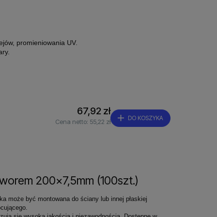
lejów, promieniowania UV.
ary.
67,92 zł
DO KOSZYKA
Cena netto:
55,22 zł
tworem 200x7,5mm (100szt.)
ka może być montowana do ściany lub innej płaskiej
cującego.
zują się wysoką jakością i niezawodnością. Dostępne w