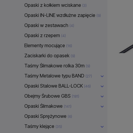
Opaski z kołkiem wciskane
(3)
Opaski IN-LINE wzdłużne zapięcie
(9)
Opaski w zestawach
(4)
Opaski z rzepem
(4)
Elementy mocujące
(16)
Zaciskarki do opasek
(9)
Taśmy Ślimakowe rolka 30m
(9)
Taśmy Metalowe typu BAND
(27)
Opaski Stalowe BALL-LOCK
(46)
Obejmy Śrubowe GBS
(181)
Opaski Ślimakowe
(141)
Opaski Sprężynowe
(6)
Taśmy klejące
(35)