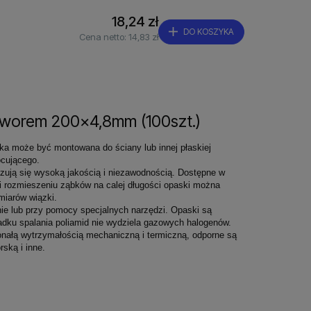
18,24 zł
DO KOSZYKA
Cena netto:
14,83 zł
tworem 200x4,8mm (100szt.)
ka może być montowana do ściany lub innej płaskiej
cującego.
zują się wysoką jakością i niezawodnością. Dostępne w
i rozmieszeniu ząbków na calej długości opaski można
miarów wiązki.
ie lub przy pomocy specjalnych narzędzi. Opaski są
dku spalania poliamid nie wydziela gazowych halogenów.
onałą wytrzymałością mechaniczną i termiczną, odporne są
ską i inne.