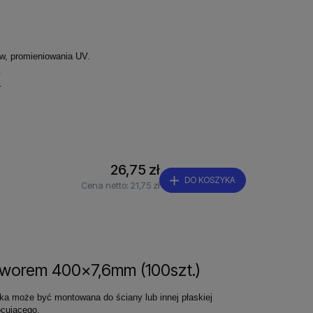
ów, promieniowania UV.
.
.
26,75 zł
DO KOSZYKA
Cena netto:
21,75 zł
tworem 400x7,6mm (100szt.)
ka może być montowana do ściany lub innej płaskiej
cującego.