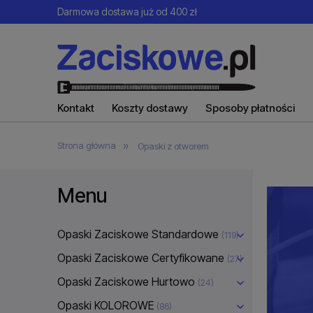
Darmowa dostawa już od 400 zł
Kontakt
Koszty dostawy
Sposoby płatności
»
Strona główna
Opaski z otworem
Menu
Opaski Zaciskowe Standardowe
(119)
Opaski Zaciskowe Certyfikowane
(27)
Opaski Zaciskowe Hurtowo
(24)
Opaski KOLOROWE
(86)