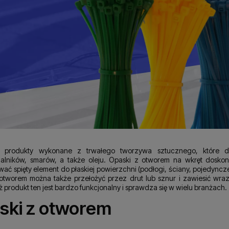
y produkty wykonane z trwałego tworzywa sztucznego, które d
alników, smarów, a także oleju. Opaski z otworem na wkręt doskona
ć spięty element do płaskiej powierzchni (podłogi, ściany, pojedyncze
otworem można także przełożyć przez drut lub sznur i zawiesić wraz
ż produkt ten jest bardzo funkcjonalny i sprawdza się w wielu branżach.
ski z otworem