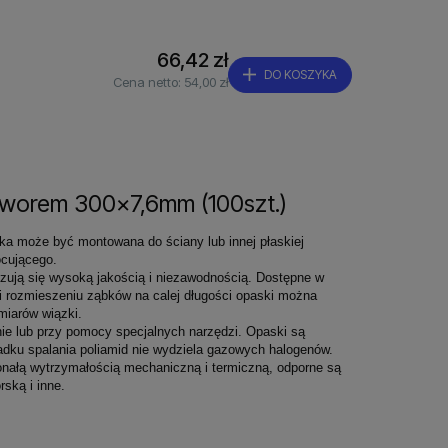
66,42 zł
DO KOSZYKA
Cena netto:
54,00 zł
tworem 300x7,6mm (100szt.)
ka może być montowana do ściany lub innej płaskiej
cującego.
zują się wysoką jakością i niezawodnością. Dostępne w
i rozmieszeniu ząbków na calej długości opaski można
miarów wiązki.
ie lub przy pomocy specjalnych narzędzi. Opaski są
dku spalania poliamid nie wydziela gazowych halogenów.
onałą wytrzymałością mechaniczną i termiczną, odporne są
ską i inne.