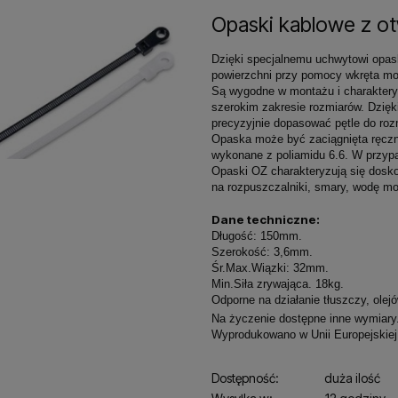
Opaski kablowe z o
Dzięki specjalnemu uchwytowi opas
powierzchni przy pomocy wkręta mo
Są wygodne w montażu i charaktery
szerokim zakresie rozmiarów. Dzięk
precyzyjnie dopasować pętle do roz
Opaska może być zaciągnięta ręczn
wykonane z poliamidu 6.6. W przypa
Opaski OZ charakteryzują się dosk
na rozpuszczalniki, smary, wodę mor
Dane techniczne:
Długość: 150mm.
Szerokość: 3,6mm.
Śr.Max.Wiązki: 32mm.
Min.Siła zrywająca. 18kg.
Odporne na działanie tłuszczy, olej
Na życzenie dostępne inne wymiary
Wyprodukowano w Unii Europejskiej
Dostępność:
duża ilość