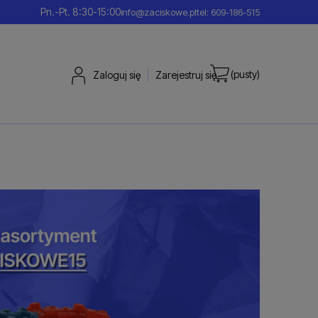
Pn.-Pt. 8:30-15:00
info@zaciskowe.pl
tel: 609-186-515
(pusty)
Zaloguj się
Zarejestruj się