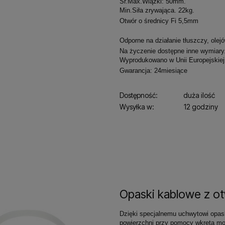
Śr.Max.Wiązki: 50mm.
Min.Siła zrywająca. 22kg.
Otwór o średnicy Fi 5,5mm
Odporne na działanie tłuszczy, olej
Na życzenie dostępne inne wymiary
Wyprodukowano w Unii Europejskiej
Gwarancja: 24miesiące
Dostępność:
duża ilość
Wysyłka w:
12 godziny
Opaski kablowe z o
Dzięki specjalnemu uchwytowi opas
powierzchni przy pomocy wkręta mo