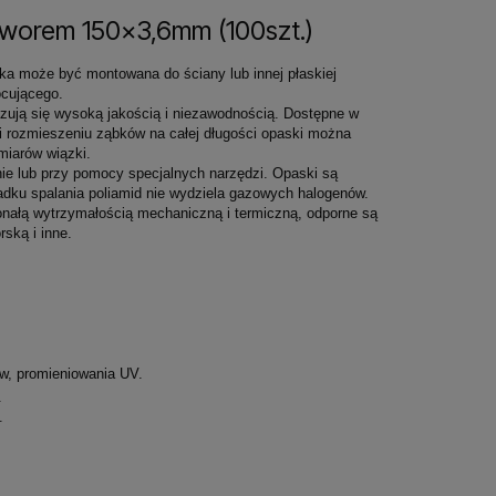
tworem 150x3,6mm (100szt.)
ka może być montowana do ściany lub innej płaskiej
cującego.
zują się wysoką jakością i niezawodnością. Dostępne w
i rozmieszeniu ząbków na całej długości opaski można
miarów wiązki.
ie lub przy pomocy specjalnych narzędzi. Opaski są
dku spalania poliamid nie wydziela gazowych halogenów.
onałą wytrzymałością mechaniczną i termiczną, odporne są
ską i inne.
ów, promieniowania UV.
.
.