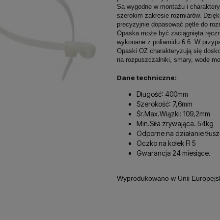
Są wygodne w montażu i charaktery
szerokim zakresie rozmiarów. Dzięk
precyzyjnie dopasować pętle do roz
Opaska może być zaciągnięta ręczn
wykonane z poliamidu 6.6. W przypa
Opaski OZ charakteryzują się dosk
na rozpuszczalniki, smary, wodę mor
Dane techniczne:
Długość: 400mm
Szerokość: 7,6mm
Śr.Max.Wiązki: 109,2mm
Min.Siła zrywająca. 54kg
Odporne na działanie tłusz
Oczko na kołek FI 5
Gwarancja 24 miesiące.
Wyprodukowano w Unii Europejsk