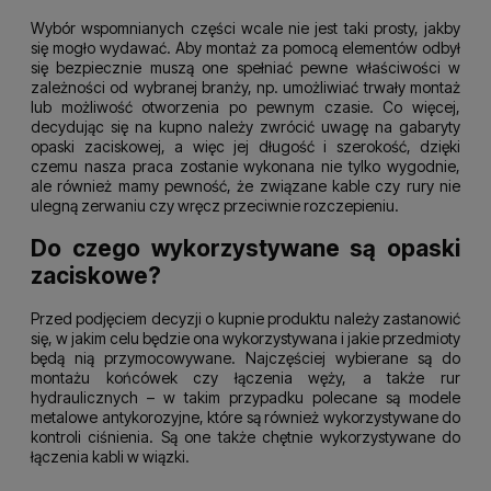
Wybór wspomnianych części wcale nie jest taki prosty, jakby
się mogło wydawać. Aby montaż za pomocą elementów odbył
się bezpiecznie muszą one spełniać pewne właściwości w
zależności od wybranej branży, np. umożliwiać trwały montaż
lub możliwość otworzenia po pewnym czasie. Co więcej,
decydując się na kupno należy zwrócić uwagę na gabaryty
opaski zaciskowej, a więc jej długość i szerokość, dzięki
czemu nasza praca zostanie wykonana nie tylko wygodnie,
ale również mamy pewność, że związane kable czy rury nie
ulegną zerwaniu czy wręcz przeciwnie rozczepieniu.
Do czego wykorzystywane są opaski
zaciskowe?
Przed podjęciem decyzji o kupnie produktu należy zastanowić
się, w jakim celu będzie ona wykorzystywana i jakie przedmioty
będą nią przymocowywane. Najczęściej wybierane są do
montażu końcówek czy łączenia węży, a także rur
hydraulicznych – w takim przypadku polecane są modele
metalowe antykorozyjne, które są również wykorzystywane do
kontroli ciśnienia. Są one także chętnie wykorzystywane do
łączenia kabli w wiązki.