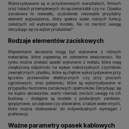
Wykorzystywane są w przydomowych warsztatach, firmach
oraz halach przemysłowych do łączenia kabli czy rur. Opaska
zaciskowa to niewielki, aczkolwiek niezwykle przydatny
element wyposażenia, który spełnia wiele różnych funkcji
zależnych od wybranego modelu. Na co zwrócić uwagę
decydując się na wybór produktów?
Rodzaje elementów zaciskowych
Wspomniane akcesoria mogą być wykonane z różnych
materiałów, które zapewnią im odmienne właściwości. Na
rynku można znaleźć opaski wykonane z metalu, które mają
zwiększoną odporność na wpływ niekorzystnych czynników
zewnętrznych; plastiku, które są chętnie wykorzystywane przy
łączeniu przewodów elektrycznych czy przy pracach
ogrodowych, oraz poliamidu, które są wykorzystywane w
przypadku tworzenia zaciskowych opatrunków. Decydując się
na kupno akcesoriów, warto również zwrócić uwagę na ich
budowę – dostępne są modele z podwójnym zamkiem,
sprężynowe, szczękowe czy otwieralne, a także wiele innych,
które można dostosować do indywidualnych wymagań i
preferencji.
Ważne parametry opasek kablowych