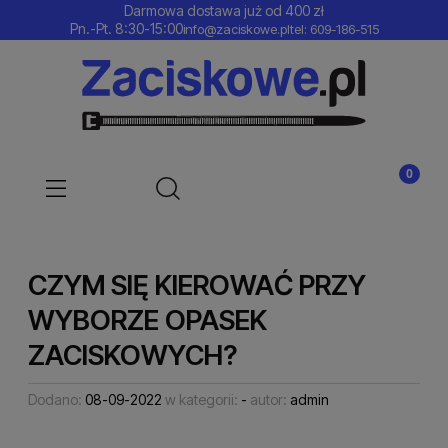
Darmowa dostawa już od 400 zł
Pn.-Pt. 8:30-15:00
info@zaciskowe.pl
tel: 609-186-515
CZYM SIĘ KIEROWAĆ PRZY
WYBORZE OPASEK
ZACISKOWYCH?
Dodano:
08-09-2022
w kategorii:
-
autor:
admin