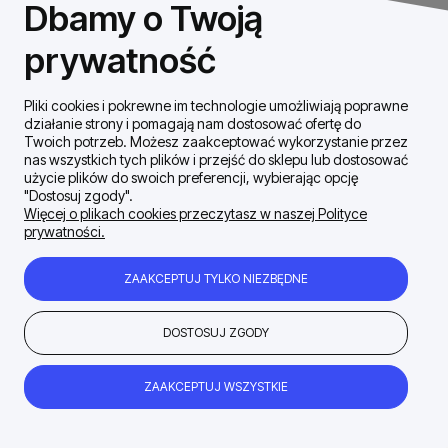
Dbamy o Twoją
REGON: 146926170
prywatność
Pliki cookies i pokrewne im technologie umożliwiają poprawne
Szybki Kontakt
działanie strony i pomagają nam dostosować ofertę do
Twoich potrzeb. Możesz zaakceptować wykorzystanie przez
nas wszystkich tych plików i przejść do sklepu lub dostosować
Dostawa / płatności
użycie plików do swoich preferencji, wybierając opcję
"Dostosuj zgody".
Więcej o plikach cookies przeczytasz w naszej Polityce
prywatności.
Moje konto
ZAAKCEPTUJ TYLKO NIEZBĘDNE
Zakupy Regulamin
DOSTOSUJ ZGODY
Firma
ZAAKCEPTUJ WSZYSTKIE
POKAŻ PEŁNĄ WERSJĘ STRONY
Sklep internetowy Shoper.pl