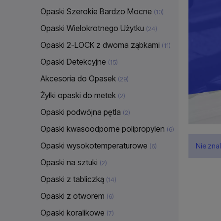
Opaski Szerokie Bardzo Mocne
(10)
Opaski Wielokrotnego Użytku
(24)
Opaski 2-LOCK z dwoma ząbkami
(11)
Opaski Detekcyjne
(15)
Akcesoria do Opasek
(29)
Żyłki opaski do metek
(2)
Opaski podwójna pętla
(2)
Opaski kwasoodporne polipropylen
(6)
Opaski wysokotemperaturowe
Nie zna
(6)
Opaski na sztuki
(2)
Opaski z tabliczką
(14)
Opaski z otworem
(6)
Opaski koralikowe
(7)