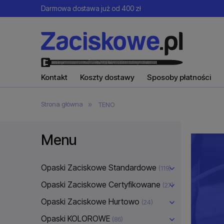
Darmowa dostawa już od 400 zł
Kontakt
Koszty dostawy
Sposoby płatności
»
Strona główna
TENO
Menu
Opaski Zaciskowe Standardowe
(119)
Opaski Zaciskowe Certyfikowane
(27)
Opaski Zaciskowe Hurtowo
(24)
Opaski KOLOROWE
(86)