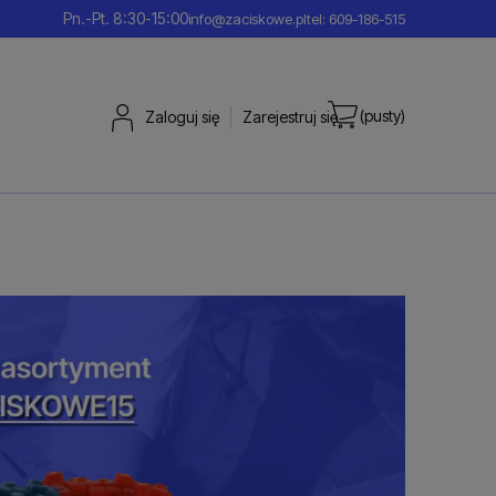
Pn.-Pt. 8:30-15:00
info@zaciskowe.pl
tel: 609-186-515
(pusty)
Zaloguj się
Zarejestruj się