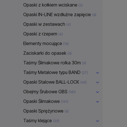
Opaski z kołkiem wciskane
(3)
Opaski IN-LINE wzdłużne zapięcie
(9)
Opaski w zestawach
(4)
Opaski z rzepem
(4)
Elementy mocujące
(16)
Zaciskarki do opasek
(9)
Taśmy Ślimakowe rolka 30m
(9)
Taśmy Metalowe typu BAND
(27)
Opaski Stalowe BALL-LOCK
(46)
Obejmy Śrubowe GBS
(181)
Opaski Ślimakowe
(141)
Opaski Sprężynowe
(6)
Taśmy klejące
(35)