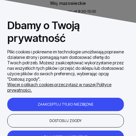
Woj. mazowieckie
Biuro czynne w pn-pt 8:30-15:00
NIP: 8531460632
Dbamy o Twoją
REGON: 146926170
prywatność
Pliki cookies i pokrewne im technologie umożliwiają poprawne
Szybki Kontakt
działanie strony i pomagają nam dostosować ofertę do
Twoich potrzeb. Możesz zaakceptować wykorzystanie przez
nas wszystkich tych plików i przejść do sklepu lub dostosować
Dostawa / płatności
użycie plików do swoich preferencji, wybierając opcję
"Dostosuj zgody".
Więcej o plikach cookies przeczytasz w naszej Polityce
prywatności.
Moje konto
ZAAKCEPTUJ TYLKO NIEZBĘDNE
Zakupy Regulamin
DOSTOSUJ ZGODY
Firma