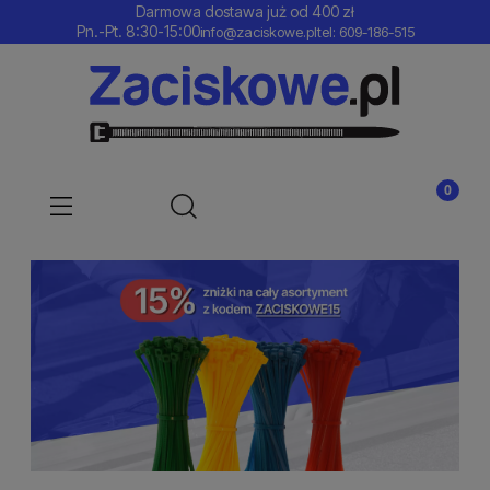
Darmowa dostawa już od 400 zł
Pn.-Pt. 8:30-15:00
info@zaciskowe.pl
tel: 609-186-515