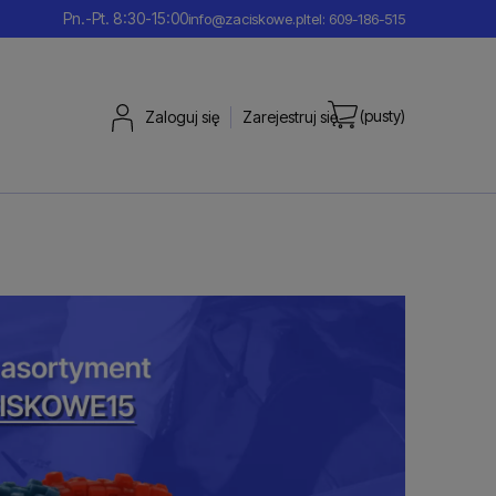
Pn.-Pt. 8:30-15:00
info@zaciskowe.pl
tel: 609-186-515
(pusty)
Zaloguj się
Zarejestruj się