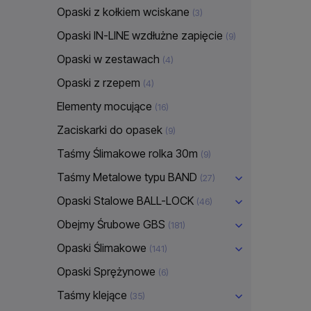
Opaski z kołkiem wciskane
(3)
Opaski IN-LINE wzdłużne zapięcie
(9)
Opaski w zestawach
(4)
Opaski z rzepem
(4)
Elementy mocujące
(16)
Zaciskarki do opasek
(9)
Taśmy Ślimakowe rolka 30m
(9)
Taśmy Metalowe typu BAND
(27)
Opaski Stalowe BALL-LOCK
(46)
Obejmy Śrubowe GBS
(181)
Opaski Ślimakowe
(141)
Opaski Sprężynowe
(6)
Taśmy klejące
(35)