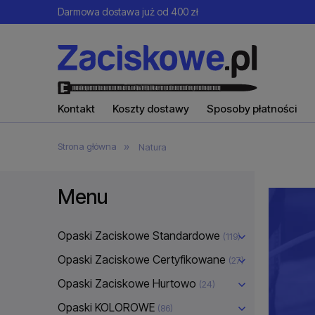
Darmowa dostawa już od 400 zł
Kontakt
Koszty dostawy
Sposoby płatności
»
Strona główna
Natura
Menu
Opaski Zaciskowe Standardowe
(119)
Opaski Zaciskowe Certyfikowane
(27)
Opaski Zaciskowe Hurtowo
(24)
Opaski KOLOROWE
(86)