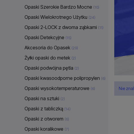
Opaski Szerokie Bardzo Mocne
(10)
Opaski Wielokrotnego Użytku
(24)
Opaski 2-LOCK z dwoma ząbkami
(11)
Opaski Detekcyjne
(15)
Akcesoria do Opasek
(29)
Żyłki opaski do metek
(2)
Opaski podwójna pętla
(2)
Opaski kwasoodporne polipropylen
(6)
Opaski wysokotemperaturowe
Nie zna
(6)
Opaski na sztuki
(2)
Opaski z tabliczką
(14)
Opaski z otworem
(6)
Opaski koralikowe
(7)