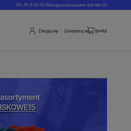
Pn.-Pt. 8:30-15:00
info@zaciskowe.pl
tel: 609-186-515
(pusty)
Zaloguj się
Zarejestruj się