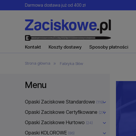
Darmowa dostawa już od 400 zł
Kontakt
Koszty dostawy
Sposoby płatności
»
Strona główna
Fabryka Słów
Menu
Opaski Zaciskowe Standardowe
(119)
Opaski Zaciskowe Certyfikowane
(27)
Opaski Zaciskowe Hurtowo
(24)
Opaski KOLOROWE
(86)