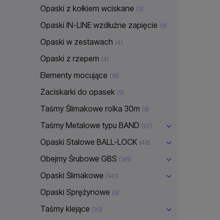
Opaski z kołkiem wciskane
(3)
Opaski IN-LINE wzdłużne zapięcie
(9)
Opaski w zestawach
(4)
Opaski z rzepem
(4)
Elementy mocujące
(16)
Zaciskarki do opasek
(9)
Taśmy Ślimakowe rolka 30m
(9)
Taśmy Metalowe typu BAND
(27)
Opaski Stalowe BALL-LOCK
(46)
Obejmy Śrubowe GBS
(181)
Opaski Ślimakowe
(141)
Opaski Sprężynowe
(6)
Taśmy klejące
(35)