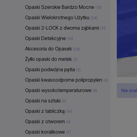
Opaski Szerokie Bardzo Mocne
(10)
Opaski Wielokrotnego Użytku
(24)
Opaski 2-LOCK z dwoma ząbkami
(11)
Opaski Detekcyjne
(15)
Akcesoria do Opasek
(29)
Żyłki opaski do metek
(2)
Opaski podwójna pętla
(2)
Opaski kwasoodporne polipropylen
(6)
Opaski wysokotemperaturowe
Nie zna
(6)
Opaski na sztuki
(2)
Opaski z tabliczką
(14)
Opaski z otworem
(6)
Opaski koralikowe
(7)