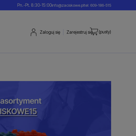
Pn.-Pt. 8:30-15:00
info@zaciskowe.pl
tel: 609-186-515
(pusty)
Zaloguj się
Zarejestruj się