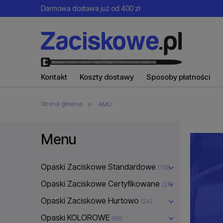
Darmowa dostawa już od 400 zł
Kontakt
Koszty dostawy
Sposoby płatności
»
Strona główna
AMD
Menu
Opaski Zaciskowe Standardowe
(119)
Opaski Zaciskowe Certyfikowane
(27)
Opaski Zaciskowe Hurtowo
(24)
Opaski KOLOROWE
(86)