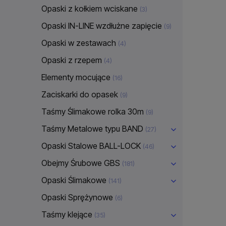
Opaski z kołkiem wciskane
(3)
Opaski IN-LINE wzdłużne zapięcie
(9)
Opaski w zestawach
(4)
Opaski z rzepem
(4)
Elementy mocujące
(16)
Zaciskarki do opasek
(9)
Taśmy Ślimakowe rolka 30m
(9)
Taśmy Metalowe typu BAND
(27)
Opaski Stalowe BALL-LOCK
(46)
Obejmy Śrubowe GBS
(181)
Opaski Ślimakowe
(141)
Opaski Sprężynowe
(6)
Taśmy klejące
(35)