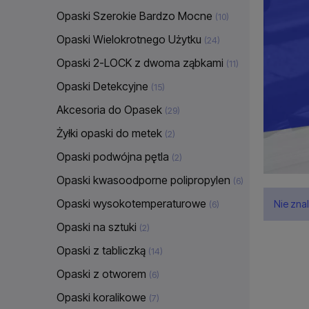
Opaski Szerokie Bardzo Mocne
(10)
Opaski Wielokrotnego Użytku
(24)
Opaski 2-LOCK z dwoma ząbkami
(11)
Opaski Detekcyjne
(15)
Akcesoria do Opasek
(29)
Żyłki opaski do metek
(2)
Opaski podwójna pętla
(2)
Opaski kwasoodporne polipropylen
(6)
Opaski wysokotemperaturowe
Nie zna
(6)
Opaski na sztuki
(2)
Opaski z tabliczką
(14)
Opaski z otworem
(6)
Opaski koralikowe
(7)