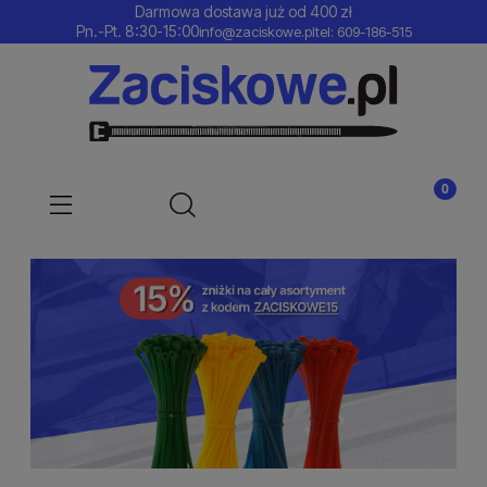
Darmowa dostawa już od 400 zł
Pn.-Pt. 8:30-15:00
info@zaciskowe.pl
tel: 609-186-515