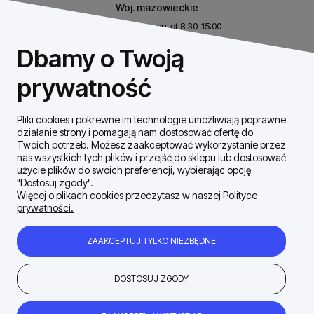
Woj. mazowieckie
Biuro czynne w pn-pt 8:30-15:00
NIP: 8531460632
Dbamy o Twoją
REGON: 146926170
prywatność
Pliki cookies i pokrewne im technologie umożliwiają poprawne
Szybki Kontakt
działanie strony i pomagają nam dostosować ofertę do
Twoich potrzeb. Możesz zaakceptować wykorzystanie przez
nas wszystkich tych plików i przejść do sklepu lub dostosować
Dostawa / płatności
użycie plików do swoich preferencji, wybierając opcję
"Dostosuj zgody".
Więcej o plikach cookies przeczytasz w naszej Polityce
prywatności.
Moje konto
ZAAKCEPTUJ TYLKO NIEZBĘDNE
Zakupy Regulamin
DOSTOSUJ ZGODY
Firma