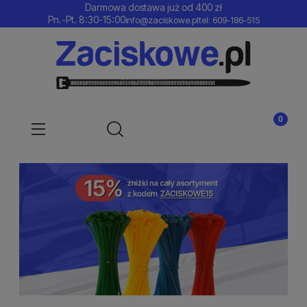
Darmowa dostawa już od 400 zł
Pn.-Pt. 8:30-15:00
info@zaciskowe.pl
tel: 609-186-515