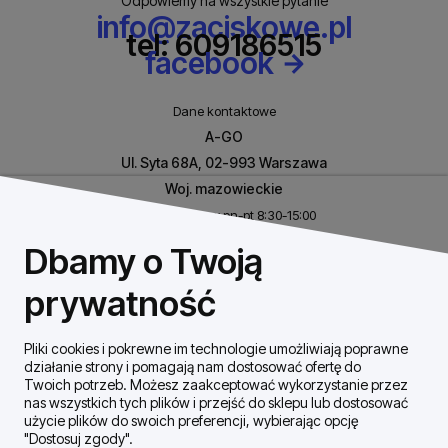
Odpowiemy na wszystkie pytanie
info@zaciskowe.pl
tel: 609186515
facebook
Dane kontaktowe
A-GO
Ul. Syta 68A, 02-993 Warszawa
Woj. mazowieckie
Biuro czynne w pn-pt 8:30-15:00
NIP: 8531460632
Dbamy o Twoją
REGON: 146926170
prywatność
Pliki cookies i pokrewne im technologie umożliwiają poprawne
Szybki Kontakt
działanie strony i pomagają nam dostosować ofertę do
Twoich potrzeb. Możesz zaakceptować wykorzystanie przez
nas wszystkich tych plików i przejść do sklepu lub dostosować
Dostawa / płatności
użycie plików do swoich preferencji, wybierając opcję
"Dostosuj zgody".