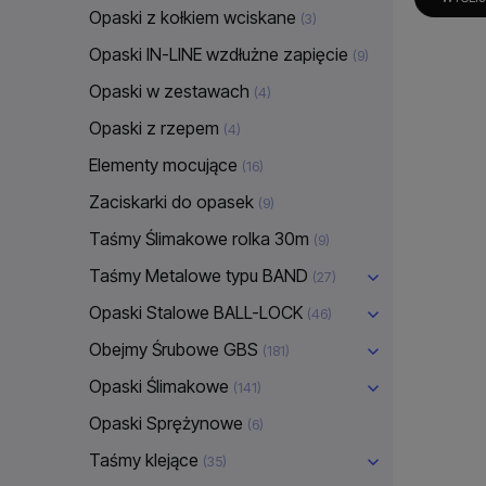
Opaski z kołkiem wciskane
(3)
Opaski IN-LINE wzdłużne zapięcie
(9)
Opaski w zestawach
(4)
Opaski z rzepem
(4)
Elementy mocujące
(16)
Zaciskarki do opasek
(9)
Taśmy Ślimakowe rolka 30m
(9)
Taśmy Metalowe typu BAND
(27)
Opaski Stalowe BALL-LOCK
(46)
Obejmy Śrubowe GBS
(181)
Opaski Ślimakowe
(141)
Opaski Sprężynowe
(6)
Taśmy klejące
(35)