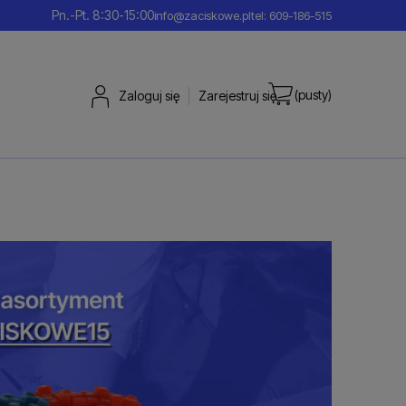
Pn.-Pt. 8:30-15:00
info@zaciskowe.pl
tel: 609-186-515
(pusty)
Zaloguj się
Zarejestruj się