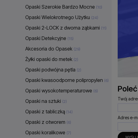
Opaski Szerokie Bardzo Mocne
(10)
Opaski Wielokrotnego Użytku
(24)
Opaski 2-LOCK z dwoma ząbkami
(11)
Opaski Detekcyjne
(15)
Akcesoria do Opasek
(29)
Żyłki opaski do metek
(2)
Opaski podwójna pętla
(2)
Opaski kwasoodporne polipropylen
(6)
Poleć
Opaski wysokotemperaturowe
(6)
Twój adres
Opaski na sztuki
(2)
Opaski z tabliczką
(14)
Adres e-ma
Opaski z otworem
(6)
Opaski koralikowe
(7)
WYŚLIJ