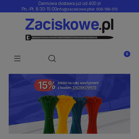
Darmowa dostawa już od 400 zł
Pn.-Pt. 8:30-15:00
info@zaciskowe.pl
tel: 609-186-515