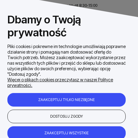
Biuro czynne w pn-pt 8:30-15:00
NIP: 8531460632
Dbamy o Twoją
REGON: 146926170
prywatność
Pliki cookies i pokrewne im technologie umożliwiają poprawne
Szybki Kontakt
działanie strony i pomagają nam dostosować ofertę do
Twoich potrzeb. Możesz zaakceptować wykorzystanie przez
nas wszystkich tych plików i przejść do sklepu lub dostosować
Dostawa / płatności
użycie plików do swoich preferencji, wybierając opcję
"Dostosuj zgody".
Więcej o plikach cookies przeczytasz w naszej Polityce
prywatności.
Moje konto
ZAAKCEPTUJ TYLKO NIEZBĘDNE
Zakupy Regulamin
DOSTOSUJ ZGODY
Firma
ZAAKCEPTUJ WSZYSTKIE
POKAŻ PEŁNĄ WERSJĘ STRONY