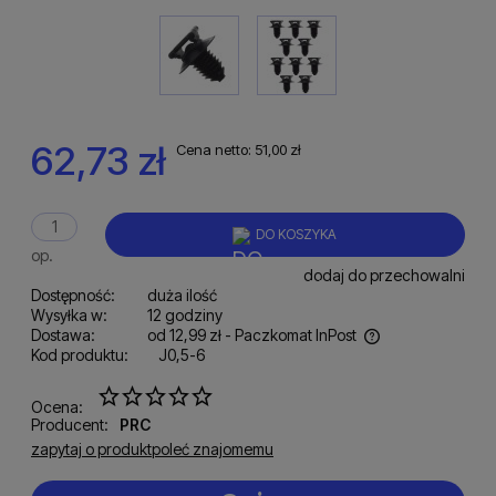
62,73 zł
Cena netto:
51,00 zł
DO KOSZYKA
op.
dodaj do przechowalni
Dostępność:
duża ilość
Wysyłka w:
12 godziny
Dostawa:
od 12,99 zł
- Paczkomat InPost
Kod produktu:
J0,5-6
Cena nie zawiera ewentualnych kosztów płatności
Ocena:
Producent:
PRC
zapytaj o produkt
poleć znajomemu