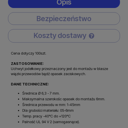
Opis
Bezpieczeństwo
Koszty dostawy
Cena nie zawiera ewentualnych kosztów płatności
Cena dotyczy 100szt.
ZASTOSOWANIE:
Uchwyt jodełkowy przeznaczony jest do montażu w blasze
wiązki przewodów bądź opasek zaciskowych.
DANE TECHNICZNE:
Średnica Ø 6,3 - 7 mm.
Maksymalna szerokośc opasek do montażu 6mm.
Średnica przewodu w mm: 1-45mm
Dla grubości materiału: 05-6mm
Temp. pracy -40°C do +120°C
Palność UL 94 V 2 (samogasnące).