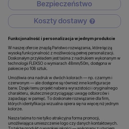
Bezpieczeństwo
Koszty dostawy
Cena nie zawiera ewentualnych kosztów płatności
Funkcjonalność i personalizacja w jednym produkcie
W naszej ofercie znajdą Państwo rozwiązania, które łączą
wysoką funkcjonalność z możliwością pełnej personalizacji.
Doskonałym przykładem jest taśma z nadrukiem wykonanym w
technologii FLEKSO o wymiarach 48mm/50m, dostępna w
pakiecie po 108 sztuk.
Umożliwia ona nadruk w dwóch kolorach — np. czarnym i
czerwonym — ale dostępne są również inne konfiguracje
barw. Dzięki temu projekt nabiera wyrazistości i oryginalnego
charakteru, skutecznie przyciągając uwagę odbiorców i
zapadając w pamięć. To doskonałe rozwiązanie dla firm,
których identyfikacja wizualna opiera się na więcej niż jednym
kolorze.
Nasza taśma to nie tylko atrakcyjna forma promocji,
umożliwiająca umieszczenie logo czy danych kontaktowych.
To także produkt o wysokiej jakości — wykonany z użyciem