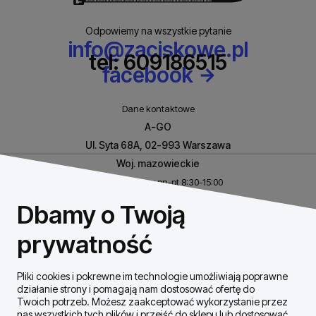
Odpowiemy na wszystkie pytanie
info@zaciskowe.pl
tel: 609186515
facebook
Dane kontaktowe
A-GO
Ul. Syta 68A, 02-993 Warszawa
Woj. mazowieckie
Biuro czynne w pn-pt 8:30-15:00
NIP: 8531460632
Dbamy o Twoją
REGON: 146926170
prywatność
Pliki cookies i pokrewne im technologie umożliwiają poprawne
Szybki Kontakt
działanie strony i pomagają nam dostosować ofertę do
Twoich potrzeb. Możesz zaakceptować wykorzystanie przez
nas wszystkich tych plików i przejść do sklepu lub dostosować