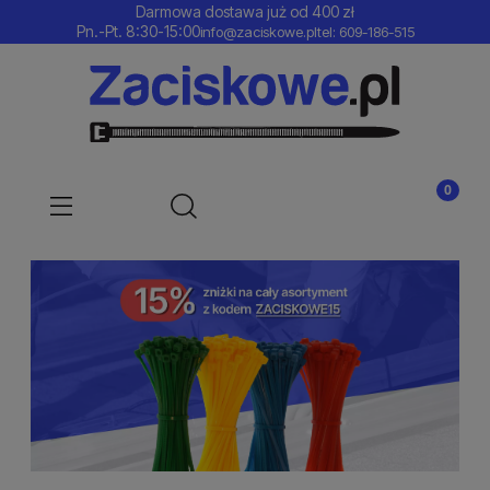
Darmowa dostawa już od 400 zł
Pn.-Pt. 8:30-15:00
info@zaciskowe.pl
tel: 609-186-515