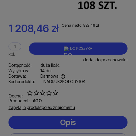
1 208,46 zł
Cena netto:
982,49 zł
DO KOSZYKA
kpl.
dodaj do przechowalni
Dostępność:
duża ilość
Wysyłka w:
14 dni
Dostawa:
Darmowa
Kod produktu:
NADRUK2KOLORY108
Cena nie zawiera ewentualnych kosztów płatności
Ocena:
Producent:
AGO
zapytaj o produkt
poleć znajomemu
Opis