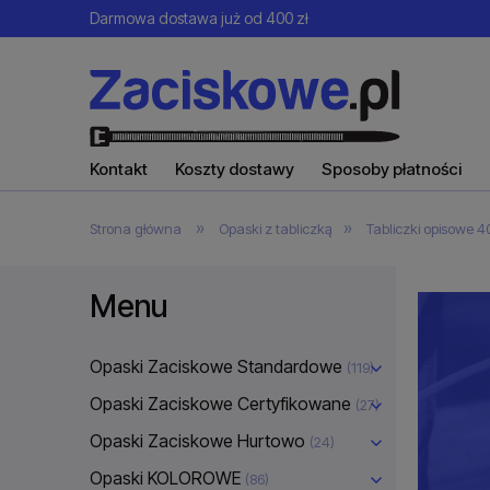
Darmowa dostawa już od 400 zł
Kontakt
Koszty dostawy
Sposoby płatności
»
»
Strona główna
Opaski z tabliczką
Tabliczki opisowe 
Menu
Opaski Zaciskowe Standardowe
(119)
Opaski Zaciskowe Certyfikowane
(27)
Opaski Zaciskowe Hurtowo
(24)
Opaski KOLOROWE
(86)