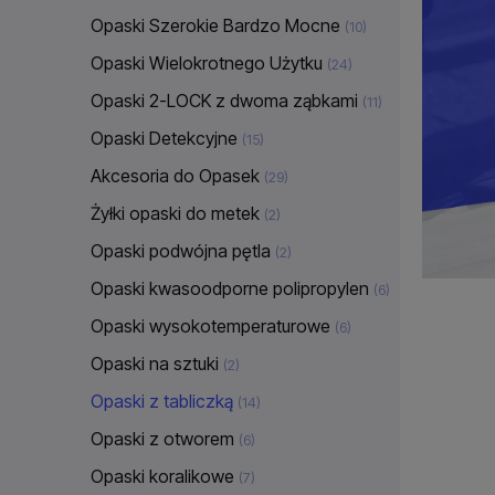
Opaski Szerokie Bardzo Mocne
(10)
Opaski Wielokrotnego Użytku
(24)
Opaski 2-LOCK z dwoma ząbkami
(11)
Opaski Detekcyjne
(15)
Akcesoria do Opasek
(29)
Żyłki opaski do metek
(2)
Opaski podwójna pętla
(2)
Opaski kwasoodporne polipropylen
(6)
Opaski wysokotemperaturowe
(6)
Opaski na sztuki
(2)
Opaski z tabliczką
(14)
Opaski z otworem
(6)
Opaski koralikowe
(7)