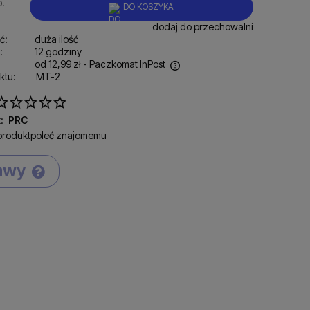
p.
DO KOSZYKA
dodaj do przechowalni
ć:
duża ilość
:
12 godziny
od 12,99 zł
- Paczkomat InPost
ktu:
MT-2
ena nie zawiera ewentualnych kosztów
łatności
:
PRC
produkt
poleć znajomemu
tawy
Cena nie zawiera ewentualnych kosztów
płatności