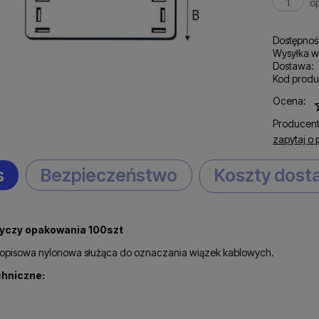
o
Dostępnoś
Wysyłka w
Dostawa:
Kod produ
C
Ocena:
p
Producent
zapytaj o 
s
Bezpieczeństwo
Koszty dos
yczy opakowania 100szt
 opisowa nylonowa służąca do oznaczania wiązek kablowych.
hniczne: