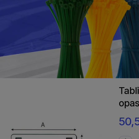
Tabl
opas
50,5