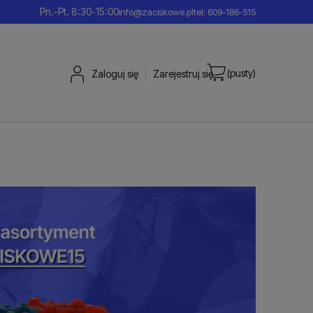
Pn.-Pt. 8:30-15:00
info@zaciskowe.pl
tel: 609-186-515
(pusty)
Zaloguj się
Zarejestruj się