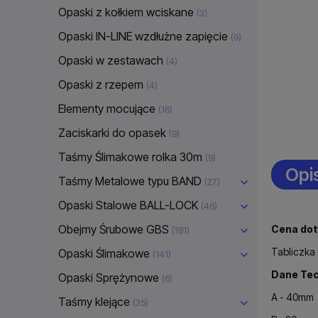
Opaski z kołkiem wciskane
(3)
Opaski IN-LINE wzdłużne zapięcie
(9)
Opaski w zestawach
(4)
Opaski z rzepem
(4)
Elementy mocujące
(16)
Zaciskarki do opasek
(9)
Taśmy Ślimakowe rolka 30m
(9)
Opi
Taśmy Metalowe typu BAND
(27)
Opaski Stalowe BALL-LOCK
(46)
Obejmy Śrubowe GBS
Cena dot
(181)
Tabliczka
Opaski Ślimakowe
(141)
Dane Tec
Opaski Sprężynowe
(6)
A - 40mm
Taśmy klejące
(35)