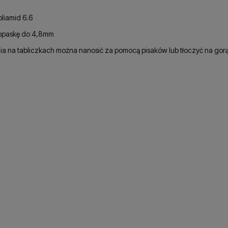
oliamid 6.6
opaskę do 4,8mm
a na tabliczkach można nanosić za pomocą pisaków lub tłoczyć na gor