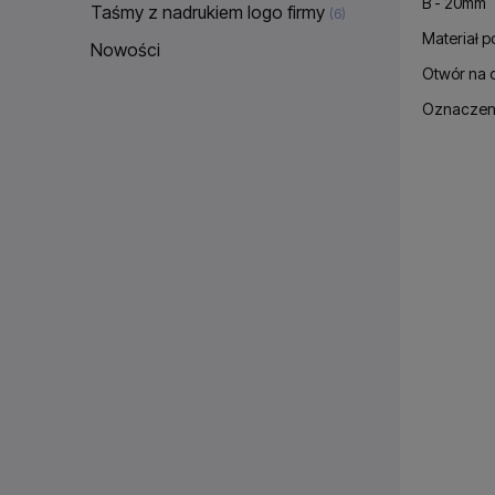
B - 20mm
Taśmy z nadrukiem logo firmy
(6)
Materiał p
Nowości
Otwór na 
Oznaczeni