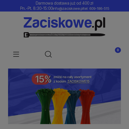
Darmowa dostawa już od 400 zł
Pn.-Pt. 8:30-15:00
info@zaciskowe.pl
tel: 609-186-515