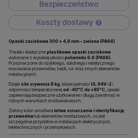
Bezpieczeństwo
Koszty dostawy
Cena nie zawiera ewentualnych kosztów płatności
Opaski zaciskowe 300 × 4,8 mm – zielone (PA66)
Trwałe i elastyczne
plastikowe opaski zaciskowe
wykonane z wysokiej jakości
poliamidu 6.6 (PA66)
.
Przeznaczone do szybkiego, solidnego i estetycznego
mocowania przewodów, kabli, rur oraz innych elementów
instalacyjnych.
Dzięki
sile zrywania 8 kg
, klasie palności
UL 94V-2
i
odporności temperaturowej
od -40°C do +85°C
, opaski
zapewniają bezpieczne użytkowanie i długą żywotność w
różnych warunkach środowiskowych.
Zielony kolor umożliwia
łatwe oznaczanie i identyfikację
przewodów
lub elementów montażowych, co jest
szczególnie przydatne w instalacjach elektrycznych,
teletechnicznych i przemysłowych.