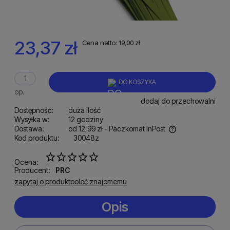
23,37 zł
Cena netto:
19,00 zł
DO KOSZYKA
op.
dodaj do przechowalni
Dostępność:
duża ilość
Wysyłka w:
12 godziny
Dostawa:
od 12,99 zł
- Paczkomat InPost
Kod produktu:
30048z
Cena nie zawiera ewentualnych kosztów płatności
Ocena:
Producent:
PRC
zapytaj o produkt
poleć znajomemu
Opis