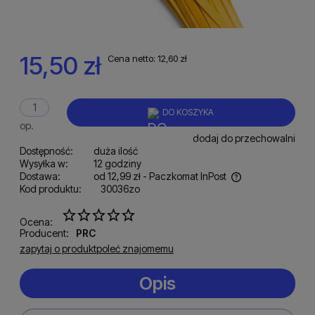
15,50 zł
Cena netto:
12,60 zł
DO KOSZYKA
op.
dodaj do przechowalni
Dostępność:
duża ilość
Wysyłka w:
12 godziny
Dostawa:
od 12,99 zł
- Paczkomat InPost
Kod produktu:
30036zo
Cena nie zawiera ewentualnych kosztów płatności
Ocena:
Producent:
PRC
zapytaj o produkt
poleć znajomemu
Opis