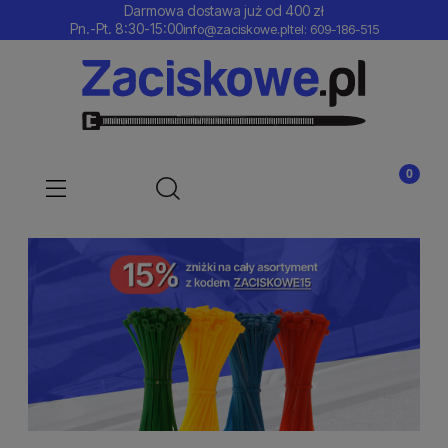
Darmowa dostawa już od 400 zł
Pn.-Pt. 8:30-15:00
info@zaciskowe.pl
tel: 609-186-515