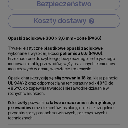
Bezpieczeństwo
Koszty dostawy
Cena nie zawiera ewentualnych kosztów płatności
Opaski zaciskowe 300 × 3,6 mm – żółte (PA66)
Trwałe i elastyczne
plastikowe opaski zaciskowe
wykonane z wysokiej jakości
poliamidu 6.6 (PA66)
.
Przeznaczone do szybkiego, bezpiecznego i estetycznego
mocowania kabli, przewodów, węży oraz innych elementów
montażowych w domu, warsztacie i przemyśle.
Opaski charakteryzują się
siłą zrywania 18 kg
, klasą palności
UL 94V-2
oraz odpornością na temperatury
od -40°C do
+85°C
, co zapewnia trwałość i niezawodne działanie w
różnych warunkach.
Kolor
żółty
pozwala na
łatwe oznaczanie i identyfikację
przewodów
oraz elementów instalacji, co jest szczególnie
przydatne przy pracach serwisowych, przemysłowych i
technicznych.