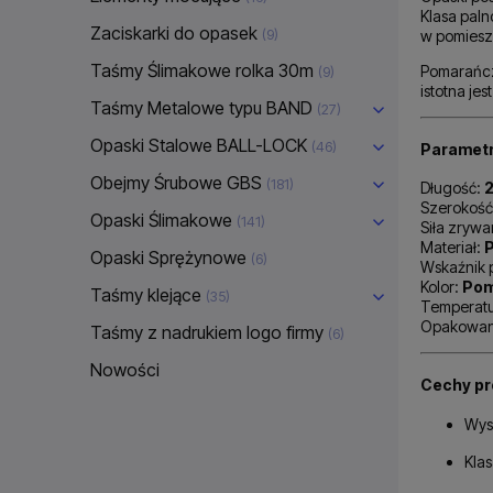
Klasa paln
Zaciskarki do opasek
(9)
w pomieszc
Taśmy Ślimakowe rolka 30m
Pomarańcz
(9)
istotna j
Taśmy Metalowe typu BAND
(27)
Opaski Stalowe BALL-LOCK
(46)
Parametr
Obejmy Śrubowe GBS
(181)
Długość:
Szerokość
Opaski Ślimakowe
(141)
Siła zrywa
Materiał:
P
Opaski Sprężynowe
(6)
Wskaźnik 
Kolor:
Pom
Taśmy klejące
(35)
Temperatu
Opakowan
Taśmy z nadrukiem logo firmy
(6)
Nowości
Cechy pr
Wys
Kla