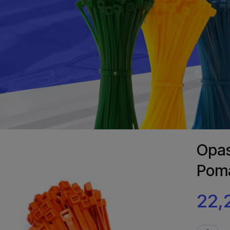
Opas
Poma
22,2