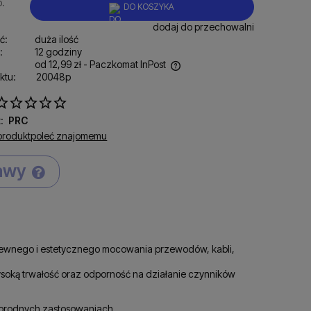
p.
DO KOSZYKA
dodaj do przechowalni
ć:
duża ilość
:
12 godziny
od 12,99 zł
- Paczkomat InPost
ktu:
20048p
ena nie zawiera ewentualnych kosztów
łatności
:
PRC
produkt
poleć znajomemu
tawy
Cena nie zawiera ewentualnych kosztów
płatności
ewnego i estetycznego mocowania przewodów, kabli,
ysoką trwałość oraz odporność na działanie czynników
norodnych zastosowaniach.