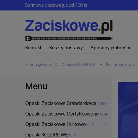
Darmowa dostawa już od 400 zł
Kontakt
Koszty dostawy
Sposoby płatności
»
»
Strona główna
Opaski KOLOROWE
Pomarańczowe
Menu
Opaski Zaciskowe Standardowe
(119)
Opaski Zaciskowe Certyfikowane
(27)
Opaski Zaciskowe Hurtowo
(24)
Opaski KOLOROWE
(86)