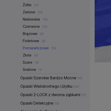
Żółte
(11)
Zielone
(10)
Niebieskie
(10)
Czerwone
(10)
Brązowe
(4)
Fioletowe
(9)
Pomarańczowe
(10)
Złote
(4)
Szare
(9)
Srebrne
(1)
Opaski Szerokie Bardzo Mocne
(10)
Opaski Wielokrotnego Użytku
(24)
Opaski 2-LOCK z dwoma ząbkami
(11)
Opaski Detekcyjne
(15)