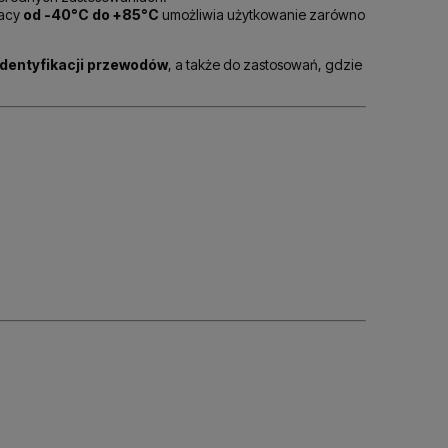
racy
od -40°C do +85°C
umożliwia użytkowanie zarówno
identyfikacji przewodów
, a także do zastosowań, gdzie