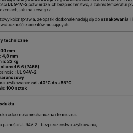
ości
UL 94V-2
potwierdza ich bezpieczeństwo, a zakres temperatur p
zeniach, jak i na zewnątrz.
owy kolor sprawia, że opaski doskonale nadają się do
oznakowania i 
est widoczność elementów mocujących.
y techniczne
200 mm
:
4,8 mm
nia:
22 kg
oliamid 6.6 (PA66)
palności:
UL 94V-2
arańczowy
ra użytkowania:
od -40°C do +85°C
ie:
100 sztuk
oduktu
oka odporność mechaniczna i termiczna,
sa palności UL 94V-2 – bezpieczeństwo użytkowania,