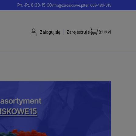
Pn.-Pt. 8:30-15:00
info@zaciskowe.pl
tel: 609-186-515
(pusty)
Zaloguj się
Zarejestruj się