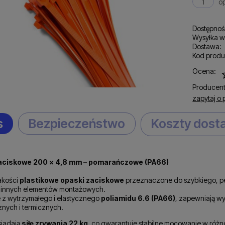
o
Dostępnoś
Wysyłka w
Dostawa:
Kod produ
C
Ocena:
p
Producent
zapytaj o 
s
Bezpieczeństwo
Koszty dos
aciskowe 200 × 4,8 mm – pomarańczowe (PA66)
akości
plastikowe opaski zaciskowe
przeznaczone do szybkiego, p
 innych elementów montażowych.
z wytrzymałego i elastycznego
poliamidu 6.6 (PA66)
, zapewniają w
nych i termicznych.
siadają
siłę zrywania 22 kg
, co gwarantuje stabilne mocowanie w róż