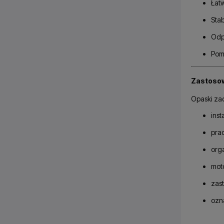
Łatw
Stab
Odp
Poma
Zastoso
Opaski za
inst
pra
orga
moto
zas
ozn