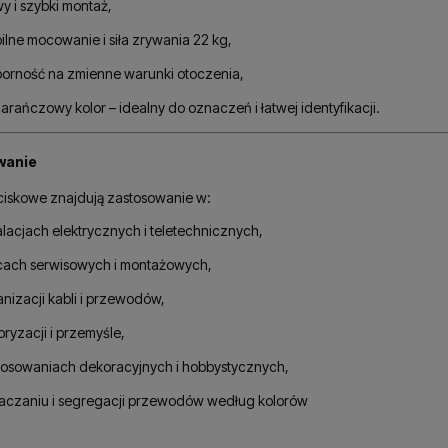
y i szybki montaż,
ilne mocowanie i siła zrywania 22 kg,
orność na zmienne warunki otoczenia,
rańczowy kolor – idealny do oznaczeń i łatwej identyfikacji.
wanie
ciskowe znajdują zastosowanie w:
alacjach elektrycznych i teletechnicznych,
cach serwisowych i montażowych,
nizacji kabli i przewodów,
ryzacji i przemyśle,
tosowaniach dekoracyjnych i hobbystycznych,
aczaniu i segregacji przewodów według kolorów