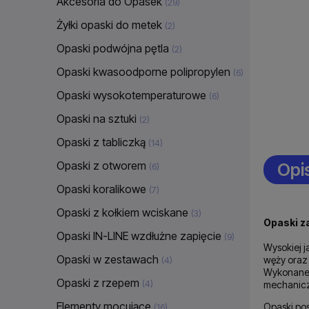
Akcesoria do Opasek
(29)
Żyłki opaski do metek
(2)
Opaski podwójna pętla
(2)
Opaski kwasoodporne polipropylen
(6)
Opaski wysokotemperaturowe
(6)
Opaski na sztuki
(2)
Opaski z tabliczką
(14)
Opaski z otworem
Opi
(6)
Opaski koralikowe
(7)
Opaski z kołkiem wciskane
(3)
Opaski z
Opaski IN-LINE wzdłużne zapięcie
(9)
Wysokiej j
Opaski w zestawach
węży oraz
(4)
Wykonane 
Opaski z rzepem
(4)
mechanicz
Elementy mocujące
Opaski po
(16)