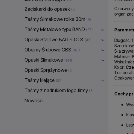
Zaciskarki do opasek
Czerwony 
(9)
organizac
Taśmy Ślimakowe rolka 30m
(9)
Taśmy Metalowe typu BAND
Parametr
(27)
Opaski Stalowe BALL-LOCK
(46)
Długość:
Szerokość
Obejmy Śrubowe GBS
(181)
Siła zrywa
Materiał:
P
Opaski Ślimakowe
(141)
Wskaźnik 
Kolor:
Cze
Opaski Sprężynowe
(6)
Temperatu
Opakowan
Taśmy klejące
(35)
Taśmy z nadrukiem logo firmy
(6)
Cechy pr
Nowości
Wys
Kla
Łatw