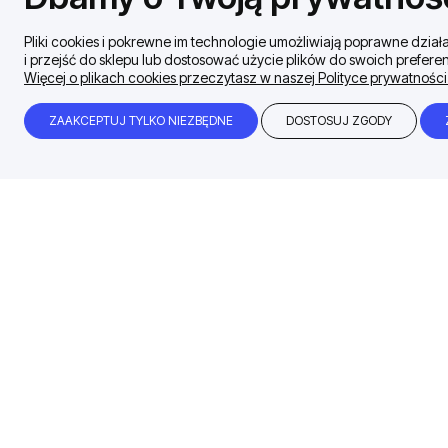
Pliki cookies i pokrewne im technologie umożliwiają poprawne dzi
i przejść do sklepu lub dostosować użycie plików do swoich preferen
Więcej o plikach cookies przeczytasz w naszej Polityce prywatności
ZAAKCEPTUJ TYLKO NIEZBĘDNE
DOSTOSUJ ZGODY