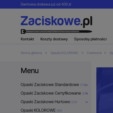
Darmowa dostawa już od 400 zł
Kontakt
Koszty dostawy
Sposoby płatności
»
»
»
Strona główna
Opaski KOLOROWE
Czerwone
Op
Menu
Opaski Zaciskowe Standardowe
(119)
Opaski Zaciskowe Certyfikowane
(27)
Opaski Zaciskowe Hurtowo
(24)
Opaski KOLOROWE
(86)