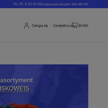
Pn.-Pt. 8:30-15:00
info@zaciskowe.pl
tel: 609-186-515
(pusty)
Zaloguj się
Zarejestruj się