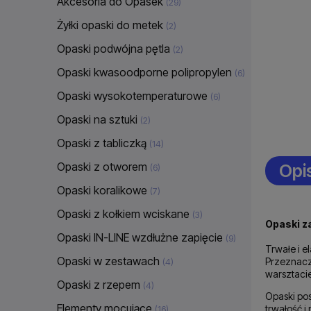
Akcesoria do Opasek
(29)
Żyłki opaski do metek
(2)
Opaski podwójna pętla
(2)
Opaski kwasoodporne polipropylen
(6)
Opaski wysokotemperaturowe
(6)
Opaski na sztuki
(2)
Opaski z tabliczką
(14)
Opaski z otworem
Opi
(6)
Opaski koralikowe
(7)
Opaski z kołkiem wciskane
(3)
Opaski z
Opaski IN-LINE wzdłużne zapięcie
(9)
Trwałe i e
Opaski w zestawach
Przeznacz
(4)
warsztacie
Opaski z rzepem
(4)
Opaski po
Elementy mocujące
trwałość 
(16)