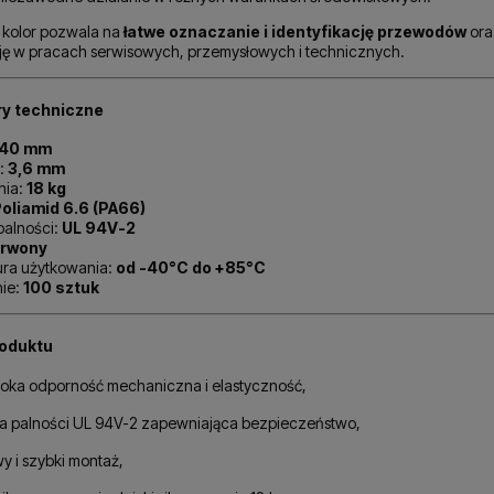
kolor pozwala na
łatwe oznaczanie i identyfikację przewodów
ora
ję w pracach serwisowych, przemysłowych i technicznych.
y techniczne
140 mm
:
3,6 mm
nia:
18 kg
oliamid 6.6 (PA66)
palności:
UL 94V-2
rwony
ra użytkowania:
od -40°C do +85°C
ie:
100 sztuk
oduktu
oka odporność mechaniczna i elastyczność,
sa palności UL 94V-2 zapewniająca bezpieczeństwo,
y i szybki montaż,