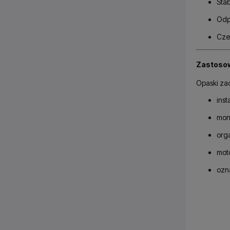
Stab
Odp
Cze
Zastoso
Opaski za
inst
mon
orga
moto
ozn