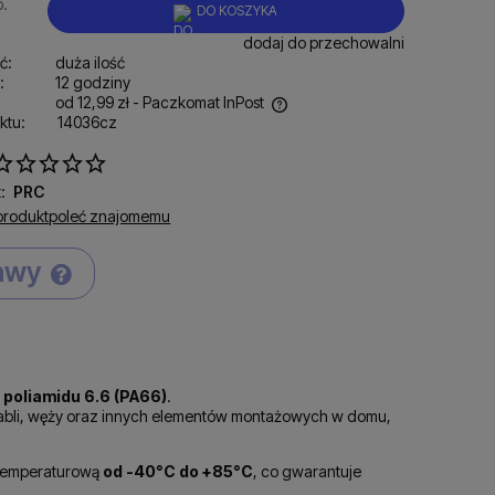
p.
DO KOSZYKA
dodaj do przechowalni
ć:
duża ilość
:
12 godziny
od 12,99 zł
- Paczkomat InPost
ktu:
14036cz
ena nie zawiera ewentualnych kosztów
łatności
:
PRC
produkt
poleć znajomemu
tawy
Cena nie zawiera ewentualnych kosztów
płatności
i
poliamidu 6.6 (PA66)
.
bli, węży oraz innych elementów montażowych w domu,
temperaturową
od -40°C do +85°C
, co gwarantuje