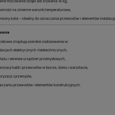
ilne mocowanie dzięki sile zrywania 18 kg,
orność na zmienne warunki temperaturowe,
rwony kolor – idealny do oznaczania przewodów i elementów instalacy
wanie
ciskowe znajdują szerokie zastosowanie w:
alacjach elektrycznych i teletechnicznych,
tażu i serwisie urządzeń przemysłowych,
nizacji kabli i przewodów w biurze, domu i warsztacie,
ryzacji i przemyśle,
aczaniu przewodów i elementów konstrukcyjnych.