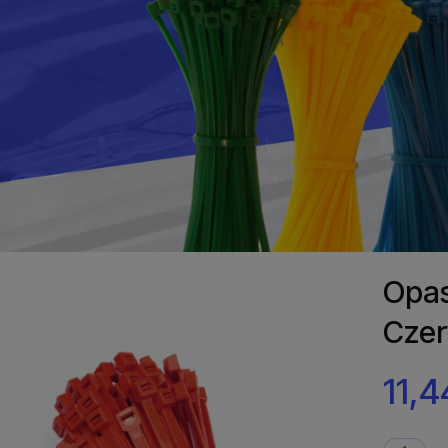
Opas
Czer
11,4