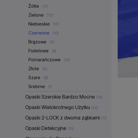
Żółte
(11)
Zielone
(10)
Niebieskie
(10)
Czerwone
(10)
Brązowe
(4)
Fioletowe
(9)
Pomarańczowe
(10)
Złote
(4)
Szare
(9)
Srebrne
(1)
Opaski Szerokie Bardzo Mocne
(10)
Opaski Wielokrotnego Użytku
(24)
Opaski 2-LOCK z dwoma ząbkami
(11)
Opaski Detekcyjne
(15)