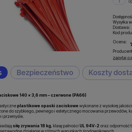
o
Dostępnoś
Wysyłka w
Dostawa:
Kod produ
C
Ocena:
p
Producent
zapytaj o 
s
Bezpieczeństwo
Koszty dos
aciskowe 140 × 3,6 mm – czerwone (PA66)
lastyczne
plastikowe opaski zaciskowe
wykonane z wysokiej jakośc
one do szybkiego, pewnego i estetycznego mocowania przewodów, ka
 i przemyśle.
siadają
siłę zrywania 18 kg
, klasę palności
UL 94V-2
oraz odporność 
i niezawodne działanie w różnych warunkach środowiskowych.