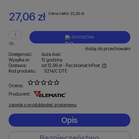
27,06 zł
Cena netto:
22,00 zł
DO KOSZYKA
op.
dodaj do przechowalni
Dostępność:
duża ilość
Wysyłka w:
12 godziny
Dostawa:
od 12,99 zł
- Paczkomat InPost
Kod produktu:
5214/C DTE
Cena nie zawiera ewentualnych kosztów płatności
Ocena:
Producent:
zapytaj o produkt
poleć znajomemu
Opis
Bezpieczeństwo