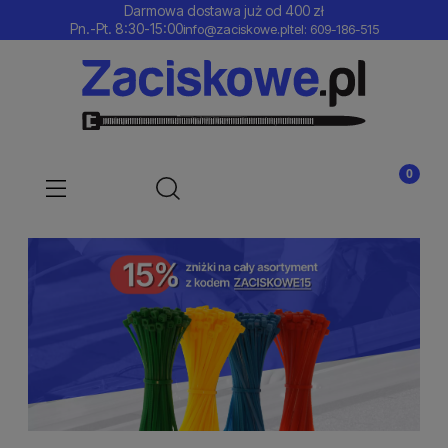
Darmowa dostawa już od 400 zł
Pn.-Pt. 8:30-15:00
info@zaciskowe.pl
tel: 609-186-515