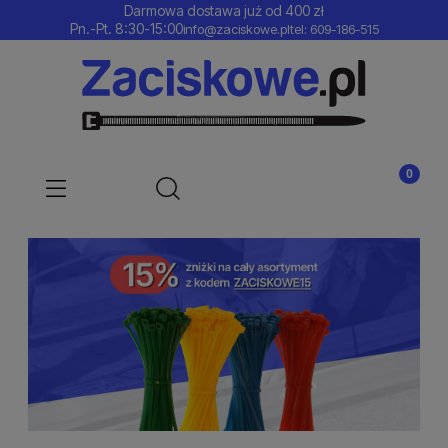
Darmowa dostawa już od 400 zł
Pn.-Pt. 8:30-15:00
info@zaciskowe.pl
tel: 609-186-515