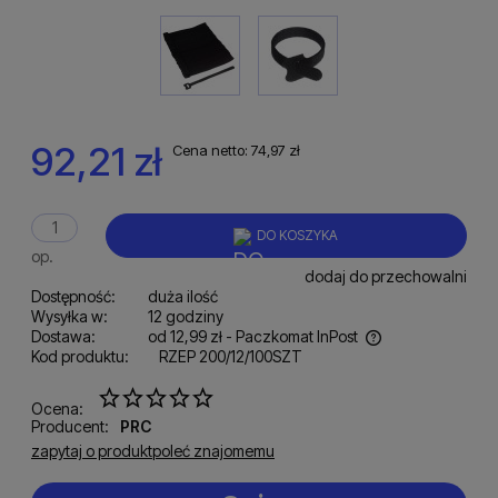
92,21 zł
Cena netto:
74,97 zł
DO KOSZYKA
op.
dodaj do przechowalni
Dostępność:
duża ilość
Wysyłka w:
12 godziny
Dostawa:
od 12,99 zł
- Paczkomat InPost
Kod produktu:
RZEP 200/12/100SZT
Cena nie zawiera ewentualnych kosztów płatności
Ocena:
Producent:
PRC
zapytaj o produkt
poleć znajomemu