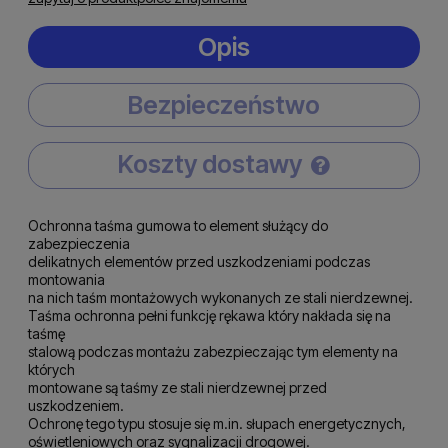
Opis
Bezpieczeństwo
Koszty dostawy
Cena nie zawiera ewentualnych kosztów płatności
Ochronna taśma gumowa to element służący do
zabezpieczenia
delikatnych elementów przed uszkodzeniami podczas
montowania
na nich taśm montażowych wykonanych ze stali nierdzewnej.
Taśma ochronna pełni funkcję rękawa który nakłada się na
taśmę
stalową podczas montażu zabezpieczając tym elementy na
których
montowane są taśmy ze stali nierdzewnej przed
uszkodzeniem.
Ochronę tego typu stosuje się m.in. słupach energetycznych,
oświetleniowych oraz sygnalizacji drogowej.