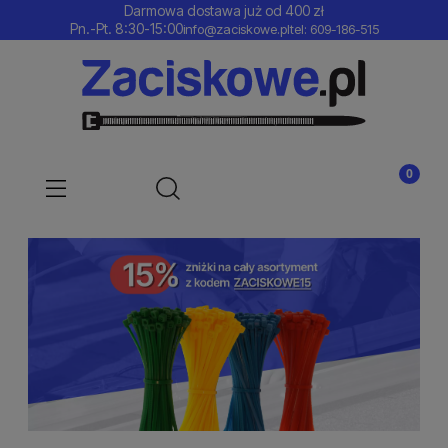
Darmowa dostawa już od 400 zł
Pn.-Pt. 8:30-15:00
info@zaciskowe.pl
tel: 609-186-515