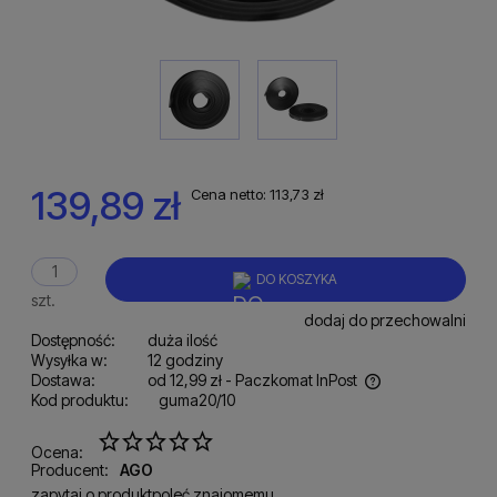
139,89 zł
Cena netto:
113,73 zł
DO KOSZYKA
szt.
dodaj do przechowalni
Dostępność:
duża ilość
Wysyłka w:
12 godziny
Dostawa:
od 12,99 zł
- Paczkomat InPost
Kod produktu:
guma20/10
Cena nie zawiera ewentualnych kosztów płatności
Ocena:
Producent:
AGO
zapytaj o produkt
poleć znajomemu