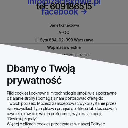
info@zaciskowe.pl
tel: 609186515
facebook
Dane kontaktowe
A-GO
Ul. Syta 68A, 02-993 Warszawa
Woj. mazowieckie
Biuro czynne w pn-pt 8:30-15:00
NIP: 8531460632
Dbamy o Twoją
REGON: 146926170
prywatność
Pliki cookies i pokrewne im technologie umożliwiają poprawne
Szybki Kontakt
działanie strony i pomagają nam dostosować ofertę do
Twoich potrzeb. Możesz zaakceptować wykorzystanie przez
nas wszystkich tych plików i przejść do sklepu lub dostosować
Dostawa / płatności
użycie plików do swoich preferencji, wybierając opcję
"Dostosuj zgody".
Więcej o plikach cookies przeczytasz w naszej Polityce