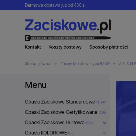
Darmowa dostawa już od 400 zł
Kontakt
Koszty dostawy
Sposoby płatności
»
»
Strona główna
Taśmy Metalowe typu BAND
AISI 304
Menu
Opaski Zaciskowe Standardowe
(119)
Opaski Zaciskowe Certyfikowane
(27)
Opaski Zaciskowe Hurtowo
(24)
Opaski KOLOROWE
(86)