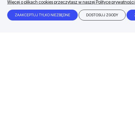
Więcej o plikach cookies przeczytasz w naszej Polityce prywatności
ZAAKCEPTUJ TYLKO NIEZBĘDNE
DOSTOSUJ ZGODY
Błyskawiczny czas realizacji