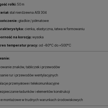
gość rolki:
50 m
eriał:
stal nierdzewna AISI 304
ończenie:
gładkie / półmatowe
rakterystyka:
cienka, elastyczna, łatwa w formowaniu
orność na korozję:
wysoka
res temperatur pracy:
od –80°C do +500°C
anie:
owanie znaków, tabliczek i przewodów
sanie rur i przewodów wentylacyjnych
alacje przemysłowe i telekomunikacyjne
ezpieczanie ładunków i elementów konstrukcji
ce montażowe w trudnych warunkach środowiskowych