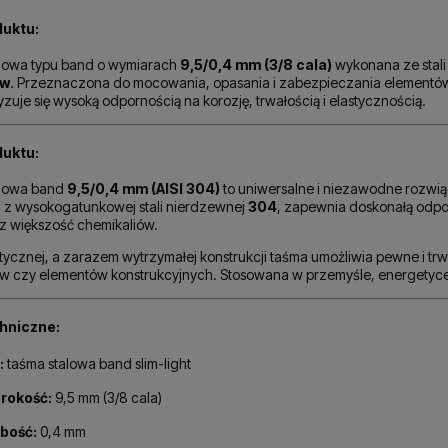
duktu:
lowa typu band o wymiarach
9,5/0,4 mm (3/8 cala)
wykonana ze stal
ów
. Przeznaczona do mocowania, opasania i zabezpieczania element
zuje się wysoką odpornością na korozję, trwałością i elastycznością.
duktu:
lowa band
9,5/0,4 mm (AISI 304)
to uniwersalne i niezawodne rozw
z wysokogatunkowej stali nierdzewnej
304
, zapewnia doskonałą odpo
z większość chemikaliów.
stycznej, a zarazem wytrzymałej konstrukcji taśma umożliwia pewne i tr
 czy elementów konstrukcyjnych. Stosowana w przemyśle, energetyce, 
hniczne:
:
taśma stalowa band slim-light
rokość:
9,5 mm (3/8 cala)
bość:
0,4 mm