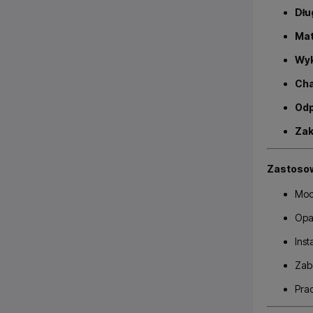
Dłu
Mat
Wyk
Cha
Odp
Zak
Zastosow
Moc
Opa
Inst
Zab
Pra