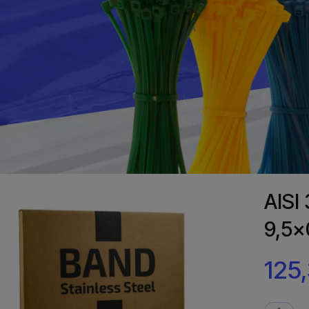
AISI
9,5x
125,