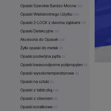
Opaski Szerokie Bardzo Mocne
(10)
Opaski Wielokrotnego Użytku
(24)
Opaski 2-LOCK z dwoma ząbkami
(11)
Opaski Detekcyjne
(15)
Akcesoria do Opasek
(29)
Żyłki opaski do metek
(2)
Opaski podwójna pętla
(2)
Opaski kwasoodporne polipropylen
(6)
Opaski wysokotemperaturowe
(6)
Opaski na sztuki
(2)
Opaski z tabliczką
(14)
Opaski z otworem
(6)
Opaski koralikowe
(7)