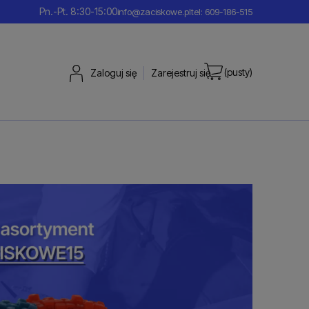
Pn.-Pt. 8:30-15:00
info@zaciskowe.pl
tel: 609-186-515
(pusty)
Zaloguj się
Zarejestruj się