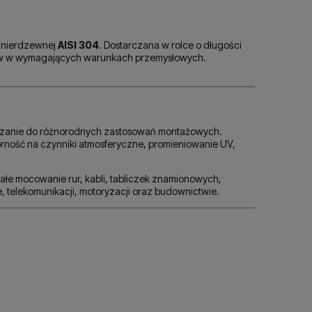
i nierdzewnej
AISI 304
. Dostarczana w rolce o długości
ów w wymagających warunkach przemysłowych.
iązanie do różnorodnych zastosowań montażowych.
rność na czynniki atmosferyczne, promieniowanie UV,
wałe mocowanie rur, kabli, tabliczek znamionowych,
telekomunikacji, motoryzacji oraz budownictwie.