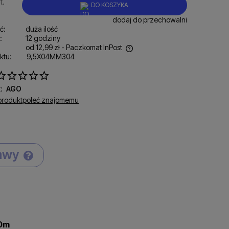
t.
DO KOSZYKA
dodaj do przechowalni
ć:
duża ilość
:
12 godziny
od 12,99 zł
- Paczkomat InPost
ktu:
9,5X04MM304
ena nie zawiera ewentualnych kosztów
łatności
:
AGO
produkt
poleć znajomemu
tawy
Cena nie zawiera ewentualnych kosztów
płatności
50m