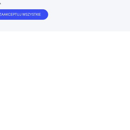
.
ZAAKCEPTUJ WSZYSTKIE
Satysfakcja klienta gwarantowana