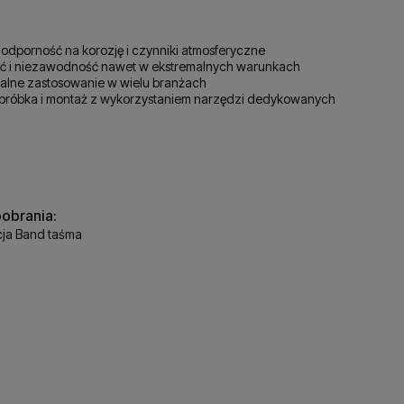
odporność na korozję i czynniki atmosferyczne
ć i niezawodność nawet w ekstremalnych warunkach
alne zastosowanie w wielu branżach
bróbka i montaż z wykorzystaniem narzędzi dedykowanych
pobrania:
cja Band taśma