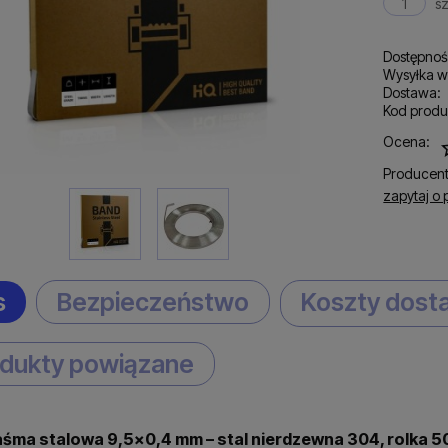
sz
Dostępnoś
Wysyłka w
Dostawa:
Kod produ
C
Ocena:
p
Producent
zapytaj o 
s
Bezpieczeństwo
Koszty dos
dukty powiązane
śma stalowa 9,5x0,4 mm – stal nierdzewna 304, rolka 