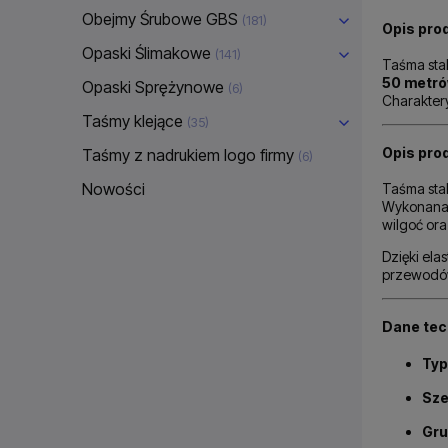
Obejmy Śrubowe GBS
(181)
Opis pro
Opaski Ślimakowe
(141)
Taśma sta
50 metr
Opaski Sprężynowe
(6)
Charaktery
Taśmy klejące
(35)
Opis pro
Taśmy z nadrukiem logo firmy
(6)
Nowości
Taśma sta
Wykonana 
wilgoć ora
Dzięki ela
przewodów
Dane tec
Typ
Sze
Gru