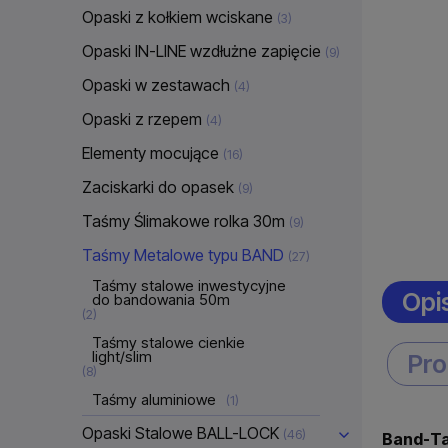
Opaski z kołkiem wciskane
(3)
Opaski IN-LINE wzdłużne zapięcie
(9)
Opaski w zestawach
(4)
Opaski z rzepem
(4)
Elementy mocujące
(16)
Zaciskarki do opasek
(9)
Taśmy Ślimakowe rolka 30m
(9)
Taśmy Metalowe typu BAND
(27)
Taśmy stalowe inwestycyjne
Opi
do bandowania 50m
(2)
Taśmy stalowe cienkie
light/slim
Pro
(8)
Taśmy aluminiowe
(1)
Opaski Stalowe BALL-LOCK
(46)
Band-Ta