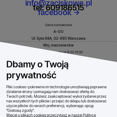
info@zaciskowe.pl
tel: 609186515
facebook
Dane kontaktowe
A-GO
Ul. Syta 68A, 02-993 Warszawa
Woj. mazowieckie
Biuro czynne w pn-pt 8:30-15:00
NIP: 8531460632
Dbamy o Twoją
REGON: 146926170
prywatność
Pliki cookies i pokrewne im technologie umożliwiają poprawne
Szybki Kontakt
działanie strony i pomagają nam dostosować ofertę do
Twoich potrzeb. Możesz zaakceptować wykorzystanie przez
nas wszystkich tych plików i przejść do sklepu lub dostosować
Dostawa / płatności
użycie plików do swoich preferencji, wybierając opcję
"Dostosuj zgody".
Więcej o plikach cookies przeczytasz w naszej Polityce