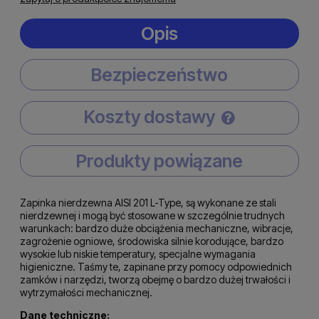
Opis
Bezpieczeństwo
Koszty dostawy
Cena nie zawiera ewentualnych kosztów płatności
Produkty powiązane
Zapinka nierdzewna AISI 201 L-Type, są wykonane ze stali
nierdzewnej i mogą być stosowane w szczególnie trudnych
warunkach: bardzo duże obciążenia mechaniczne, wibracje,
zagrożenie ogniowe, środowiska silnie korodujące, bardzo
wysokie lub niskie temperatury, specjalne wymagania
higieniczne. Taśmy te, zapinane przy pomocy odpowiednich
zamków i narzędzi, tworzą obejmę o bardzo dużej trwałości i
wytrzymałości mechanicznej.
Dane techniczne: