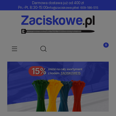
Darmowa dostawa już od 400 zł
Pn.-Pt. 8:30-15:00
info@zaciskowe.pl
tel: 609-186-515