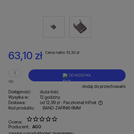
63,10 zł
Cena netto:
51,30 zł
DO KOSZYKA
op.
dodaj do przechowalni
Dostępność:
duża ilość
Wysyłka w:
12 godziny
Dostawa:
od 12,99 zł
- Paczkomat InPost
Kod produktu:
BAND-ZAPINKI 6MM
Cena nie zawiera ewentualnych kosztów płatności
Ocena:
Producent:
AGO
zapytaj o produkt
poleć znajomemu