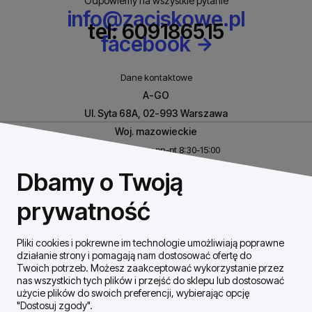
Odpowiemy na wszystkie pytanie
info@zaciskowe.pl
tel: 609186515
facebook
Dane kontaktowe
A-GO
Ul. Syta 68A, 02-993 Warszawa
Woj. mazowieckie
Biuro czynne w pn-pt 8:30-15:00
NIP: 8531460632
Dbamy o Twoją
REGON: 146926170
prywatność
Pliki cookies i pokrewne im technologie umożliwiają poprawne
Szybki Kontakt
działanie strony i pomagają nam dostosować ofertę do
Twoich potrzeb. Możesz zaakceptować wykorzystanie przez
nas wszystkich tych plików i przejść do sklepu lub dostosować
Dostawa / płatności
użycie plików do swoich preferencji, wybierając opcję
"Dostosuj zgody".