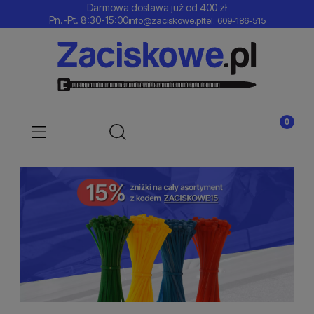
Darmowa dostawa już od 400 zł
Pn.-Pt. 8:30-15:00
info@zaciskowe.pl
tel: 609-186-515