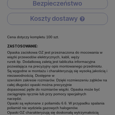
Bezpieczeństwo
Koszty dostawy
Cena nie zawiera ewentualnych kosztów płatności
Cena dotyczy kompletu 100 szt.
ZASTOSOWANIE:
Opaska zaciskowa OZ jest przeznaczona do mocowania w
wiązki przewodów elektrycznych, kabli, węży
rurek itp. Dodatkową zaletą jest tabliczka informacyjna
pozwalająca na precyzyjny opis montowanego przedmiotu.
Są wygodne w montażu i charakteryzują się wysoką jakością i
niezawodnością. Dostępne w
szerokim zakresie rozmiarów. Dzięki rozmieszeniu ząbków na
całej długości opaski można precyzyjnie
dopasować pętle do rozmiarów wiązki. Opaska może być
zaciągnięta ręcznie lub przy pomocy specjalnych
narzędzi.
Opaski są wykonane z poliamidu 6.6. W przypadku spalania
poliamid nie wydziela gazowych halogenów.
Opaski OZ charakteryzują się doskonałą wytrzymałością