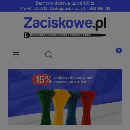
Darmowa dostawa już od 400 zł
Pn.-Pt. 8:30-15:00
info@zaciskowe.pl
tel: 609-186-515