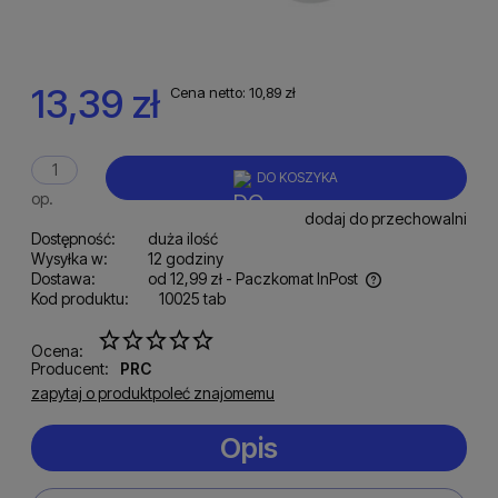
13,39 zł
Cena netto:
10,89 zł
DO KOSZYKA
op.
dodaj do przechowalni
Dostępność:
duża ilość
Wysyłka w:
12 godziny
Dostawa:
od 12,99 zł
- Paczkomat InPost
Kod produktu:
10025 tab
Cena nie zawiera ewentualnych kosztów płatności
Ocena:
Producent:
PRC
zapytaj o produkt
poleć znajomemu
Opis