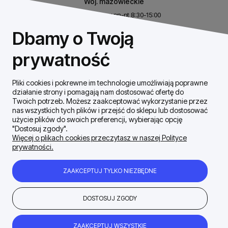
Woj. mazowieckie
Biuro czynne w pn-pt 8:30-15:00
NIP: 8531460632
Dbamy o Twoją
REGON: 146926170
prywatność
Pliki cookies i pokrewne im technologie umożliwiają poprawne
Szybki Kontakt
działanie strony i pomagają nam dostosować ofertę do
Twoich potrzeb. Możesz zaakceptować wykorzystanie przez
nas wszystkich tych plików i przejść do sklepu lub dostosować
Dostawa / płatności
użycie plików do swoich preferencji, wybierając opcję
"Dostosuj zgody".
Więcej o plikach cookies przeczytasz w naszej Polityce
prywatności.
Moje konto
ZAAKCEPTUJ TYLKO NIEZBĘDNE
Zakupy Regulamin
DOSTOSUJ ZGODY
Firma
ZAAKCEPTUJ WSZYSTKIE