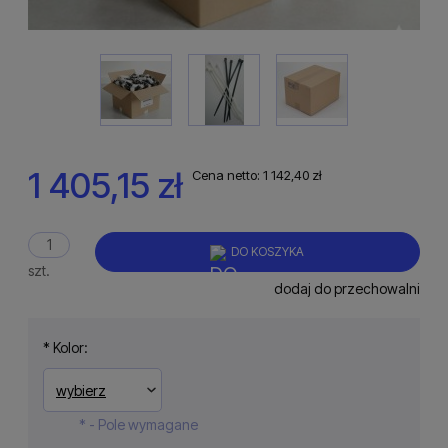
1 405,15 zł
Cena netto:
1 142,40 zł
DO KOSZYKA
szt.
dodaj do przechowalni
*
Kolor:
*
- Pole wymagane