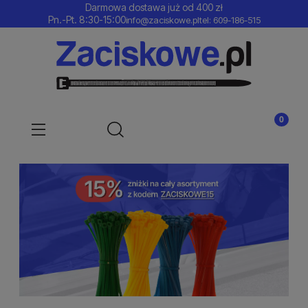
Darmowa dostawa już od 400 zł
Pn.-Pt. 8:30-15:00
info@zaciskowe.pl
tel: 609-186-515