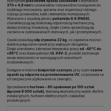
Wytrzymałe
plastikowe opaski zaciskowe
o wymiarach
370 × 4,8 mm
to uniwersalne i niezawodne rozwiązanie do
szybkiego mocowania, spinania oraz organizacji różnego
rodzaju przewodów, kabli i elementów montażowych.
Wykonane z wysokiej jakości
poliamidu 6.6 (PA66)
,
charakteryzują się doskonałą odpornością mechaniczną,
elastycznością i trwałością, dzięki czemu sprawdzają się
zarówno w zastosowaniach domowych, jak i przemysłowych.
Opaski posiadają
siłę zrywania 22 kg
, co zapewnia mocne i
stabilne połączenie nawet przy większym obciążeniu.
Dzięki szerokiemu zakresowi temperatur pracy
od -40°C do
+85°C
oraz klasie palności
UL 94V-2
, produkt zachowuje
swoje właściwości w wymagających warunkach
środowiskowych.
Dostępne w kolorze
białym lub czarnym
, przy czym
czarne
opaski są odporne na promieniowanie UV
, co pozwala na
ich bezpieczne użytkowanie na zewnątrz.
Sprzedawane
hurtowo – 80 opakowań po 100 sztuk
(łącznie 8 000 sztuk)
, stanowią ekonomiczny wybór dla firm
instalacyjnych, hurtowni elektrycznych i zakładów
produkcyjnych.