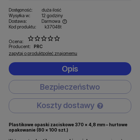
Dostępność:
duża ilość
Wysyłka w:
12 godziny
Dostawa:
Darmowa
Kod produktu:
k37048t
Cena nie zawiera ewentualnych kosztów płatności
Ocena:
Producent:
PRC
zapytaj o produkt
poleć znajomemu
Opis
Bezpieczeństwo
Koszty dostawy
Cena nie zawiera ewentualnych kosztów płatności
Plastikowe opaski zaciskowe 370 × 4,8 mm – hurtowe
opakowanie (80 × 100 szt.)