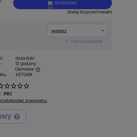
t.
DO KOSZYKA
dodaj do przechowalni
*
- Pole wymagane
ć:
duża ilość
:
12 godziny
Darmowa
ktu:
k37048t
tualnych kosztów
:
PRC
produkt
poleć znajomemu
tawy
Cena nie zawiera ewentualnych kosztów