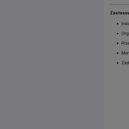
Zastoso
Inst
Org
Prz
Mon
Zas