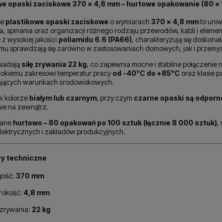
we opaski zaciskowe 370 × 4,8 mm – hurtowe opakowanie (80 × 1
łe
plastikowe opaski zaciskowe
o wymiarach
370 × 4,8 mm
to uniw
, spinania oraz organizacji różnego rodzaju przewodów, kabli i elem
z wysokiej jakości
poliamidu 6.6 (PA66)
, charakteryzują się doskona
emu sprawdzają się zarówno w zastosowaniach domowych, jak i przemy
siadają
siłę zrywania 22 kg
, co zapewnia mocne i stabilne połączenie 
erokiemu zakresowi temperatur pracy
od -40°C do +85°C
oraz klasie p
jących warunkach środowiskowych.
w kolorze
białym lub czarnym
, przy czym
czarne opaski są odporn
ie na zewnątrz.
wane
hurtowo – 80 opakowań po 100 sztuk (łącznie 8 000 sztuk)
,
elektrycznych i zakładów produkcyjnych.
y techniczne
gość:
370 mm
rokość:
4,8 mm
 zrywania:
22 kg