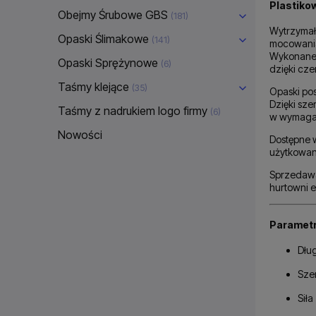
Plastiko
Obejmy Śrubowe GBS
(181)
Wytrzyma
Opaski Ślimakowe
(141)
mocowania
Wykonane 
Opaski Sprężynowe
(6)
dzięki cz
Taśmy klejące
(35)
Opaski po
Dzięki sz
Taśmy z nadrukiem logo firmy
(6)
w wymaga
Nowości
Dostępne 
użytkowan
Sprzeda
hurtowni 
Parametr
Dłu
Sze
Siła