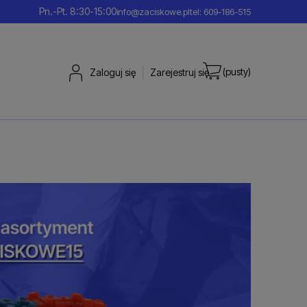
Pn.-Pt. 8:30-15:00
info@zaciskowe.pl
tel: 609-186-515
(pusty)
Zaloguj się
Zarejestruj się