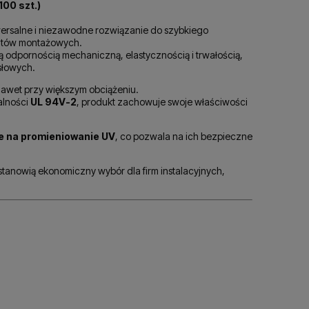
płatności
00 szt.)
ersalne i niezawodne rozwiązanie do szybkiego
entów montażowych.
łą odpornością mechaniczną, elastycznością i trwałością,
słowych.
nawet przy większym obciążeniu.
alności
UL 94V-2
, produkt zachowuje swoje właściwości
e na promieniowanie UV
, co pozwala na ich bezpieczne
 stanowią ekonomiczny wybór dla firm instalacyjnych,