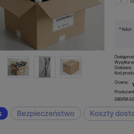
sz
*
Kolor:
Dostępnoś
Wysyłka w
Dostawa:
Kod produ
Cena nie zawiera ewen
Ocena:
płatności
Producent
zapytaj o 
s
Bezpieczeństwo
Koszty dos