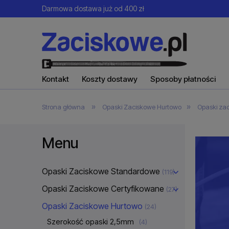
Darmowa dostawa już od 400 zł
Kontakt
Koszty dostawy
Sposoby płatności
»
»
Strona główna
Opaski Zaciskowe Hurtowo
Opaski za
Menu
Opaski Zaciskowe Standardowe
(119)
Opaski Zaciskowe Certyfikowane
(27)
Opaski Zaciskowe Hurtowo
(24)
Szerokość opaski 2,5mm
(4)