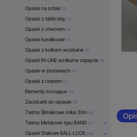
Opaski na sztuki
(2)
Opaski z tabliczką
(14)
Opaski z otworem
(6)
Opaski koralikowe
(7)
Opaski z kołkiem wciskane
(3)
Opaski IN-LINE wzdłużne zapięcie
(9)
Opaski w zestawach
(4)
Opaski z rzepem
(4)
Elementy mocujące
(16)
Zaciskarki do opasek
(9)
Taśmy Ślimakowe rolka 30m
(9)
Opi
Taśmy Metalowe typu BAND
(27)
Opaski Stalowe BALL-LOCK
(46)