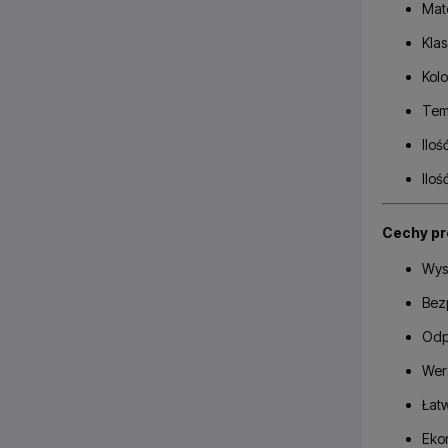
Mate
Klas
Kolo
Tem
Ilo
Iloś
Cechy pr
Wys
Bez
Odp
Wer
Łat
Eko