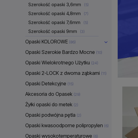
Szerokość opaski 3,6mm
(5)
Szerokość opaski 4,8mm
(7)
Szerokość opaski 7,6mm
(5)
Szerokość opaski 9mm
(3)
Opaski KOLOROWE
(86)
Opaski Szerokie Bardzo Mocne
(10)
Opaski Wielokrotnego Użytku
(24)
Opaski 2-LOCK z dwoma ząbkami
(11)
Opaski Detekcyjne
(15)
Akcesoria do Opasek
(29)
Żyłki opaski do metek
(2)
Opaski podwójna pętla
(2)
Opaski kwasoodporne polipropylen
(6)
Opaski wysokotemperaturowe
(6)