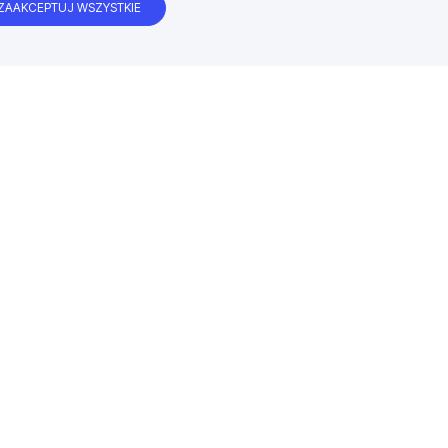
ZAAKCEPTUJ WSZYSTKIE
Satysfakcja klienta gwarantowana
. 13
Ponad 2000 pozytywnych opinii naszych klientów!
Sprawdź opinie