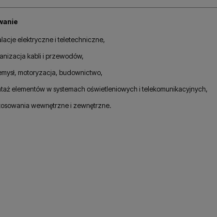
wanie
alacje elektryczne i teletechniczne,
anizacja kabli i przewodów,
emysł, motoryzacja, budownictwo,
taż elementów w systemach oświetleniowych i telekomunikacyjnych,
tosowania wewnętrzne i zewnętrzne.