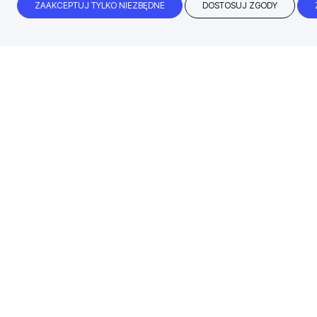
ZAAKCEPTUJ TYLKO NIEZBĘDNE
DOSTOSUJ ZGODY
Błyskawiczny czas realizacji
99% zamówień dokonanych przed godz
wysyłamy tego samego dnia roboczego!