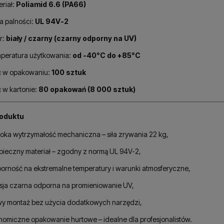
riał:
Poliamid 6.6 (PA66)
a palności:
UL 94V-2
r:
biały / czarny (czarny odporny na UV)
peratura użytkowania:
od -40°C do +85°C
ść w opakowaniu:
100 sztuk
ć w kartonie:
80 opakowań (8 000 sztuk)
oduktu
oka wytrzymałość mechaniczna – siła zrywania 22 kg,
pieczny materiał – zgodny z normą UL 94V-2,
orność na ekstremalne temperatury i warunki atmosferyczne,
sja czarna odporna na promieniowanie UV,
wy montaż bez użycia dodatkowych narzędzi,
nomiczne opakowanie hurtowe – idealne dla profesjonalistów.